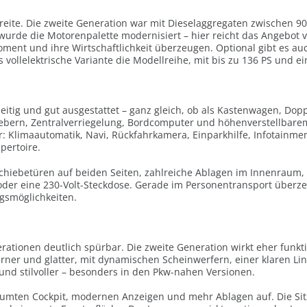
reite. Die zweite Generation war mit Dieselaggregaten zwischen 90 
wurde die Motorenpalette modernisiert – hier reicht das Angebot vo
oment und ihre Wirtschaftlichkeit überzeugen. Optional gibt es au
s vollelektrische Variante die Modellreihe, mit bis zu 136 PS und e
lseitig und gut ausgestattet – ganz gleich, ob als Kastenwagen, Do
hebern, Zentralverriegelung, Bordcomputer und höhenverstellbarem
er: Klimaautomatik, Navi, Rückfahrkamera, Einparkhilfe, Infotain
pertoire.
Schiebetüren auf beiden Seiten, zahlreiche Ablagen im Innenraum, 
oder eine 230-Volt-Steckdose. Gerade im Personentransport überzeu
gsmöglichkeiten.
ationen deutlich spürbar. Die zweite Generation wirkt eher funkti
moderner und glatter, mit dynamischen Scheinwerfern, einer klaren
nd stilvoller – besonders in den Pkw-nahen Versionen.
äumten Cockpit, modernen Anzeigen und mehr Ablagen auf. Die Sitz