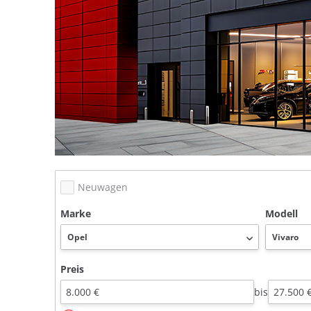
Neuwagen
Marke
Modell
Preis
bis