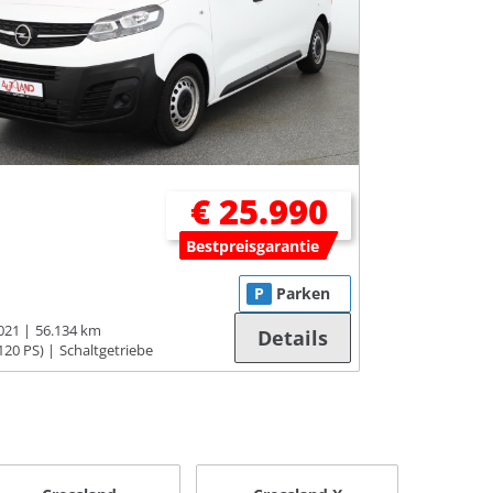
€ 25.990
Bestpreisgarantie
P
Parken
021
56.134 km
Details
120 PS)
Schaltgetriebe