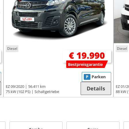
Diesel
Diesel
€ 19.990
Bestpreisgarantie
P
Parken
EZ 09/2020
56.411 km
EZ 01/2
Details
75 kW (102 PS)
Schaltgetriebe
88 kW (