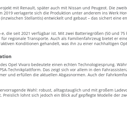
rojekt mit Renault, später auch mit Nissan und Peugeot. Die zweit
rm 2019 verlagerte sich die Produktion unter anderem ins Werk Ho
 (inzwischen Stellantis) entwickelt und gebaut – das sichert eine
-e, die seit 2021 verfügbar ist. Mit zwei Batteriegrößen (50 und 7
 für regionale Transporte. Auch als Familienfahrzeug bietet er ei
aktiven Konditionen gehandelt, was ihn zu einer nachhaltigen Opt
ration
n des Opel Vivaro bedeutete einen echten Technologiesprung. Währ
ie PSA-Technikplattform. Das zeigt sich vor allem in den Fahrassis
mer und erfüllen die aktuellen Abgasnormen. Auch der Fahrkomfort
 hervorragende Wahl: robust, alltagstauglich und mit großem Lade
t. Preislich lohnt sich jedoch ein Blick auf gepflegte Modelle der