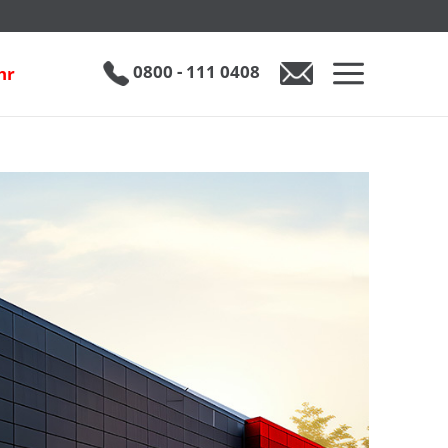
0800 - 111 0408
hr