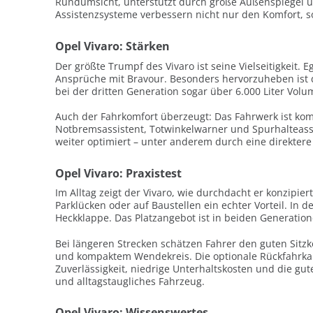
Rundumsicht, unterstützt durch große Außenspiegel und
Assistenzsysteme verbessern nicht nur den Komfort, s
Opel Vivaro: Stärken
Der größte Trumpf des Vivaro ist seine Vielseitigkeit.
Ansprüche mit Bravour. Besonders hervorzuheben ist d
bei der dritten Generation sogar über 6.000 Liter Volum
Auch der Fahrkomfort überzeugt: Das Fahrwerk ist kom
Notbremsassistent, Totwinkelwarner und Spurhalteassi
weiter optimiert – unter anderem durch eine direkt
Opel Vivaro: Praxistest
Im Alltag zeigt der Vivaro, wie durchdacht er konzipie
Parklücken oder auf Baustellen ein echter Vorteil. In 
Heckklappe. Das Platzangebot ist in beiden Generatio
Bei längeren Strecken schätzen Fahrer den guten Sitzko
und kompaktem Wendekreis. Die optionale Rückfahrkam
Zuverlässigkeit, niedrige Unterhaltskosten und die gute
und alltagstaugliches Fahrzeug.
Opel Vivaro: Wissenswertes