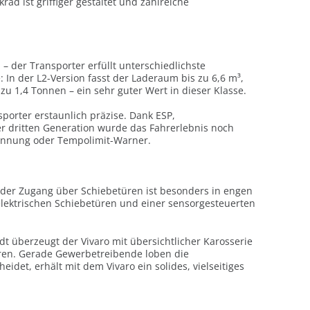
d ist griffiger gestaltet und zahlreiche
 – der Transporter erfüllt unterschiedlichste
n der L2-Version fasst der Laderaum bis zu 6,6 m³,
 zu 1,4 Tonnen – ein sehr guter Wert in dieser Klasse.
orter erstaunlich präzise. Dank ESP,
er dritten Generation wurde das Fahrerlebnis noch
kennung oder Tempolimit-Warner.
n, der Zugang über Schiebetüren ist besonders in engen
n elektrischen Schiebetüren und einer sensorgesteuerten
dt überzeugt der Vivaro mit übersichtlicher Karosserie
eren. Gerade Gewerbetreibende loben die
eidet, erhält mit dem Vivaro ein solides, vielseitiges