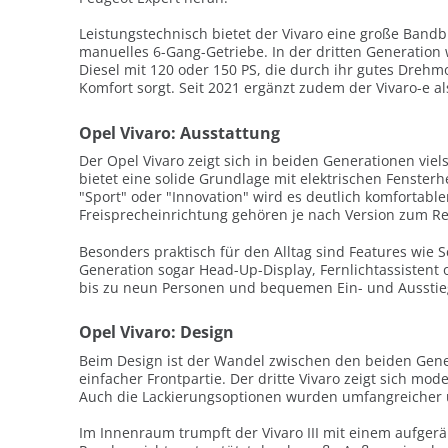
Leistungstechnisch bietet der Vivaro eine große Bandb
manuelles 6-Gang-Getriebe. In der dritten Generation 
Diesel mit 120 oder 150 PS, die durch ihr gutes Drehm
Komfort sorgt. Seit 2021 ergänzt zudem der Vivaro-e al
Opel Vivaro: Ausstattung
Der Opel Vivaro zeigt sich in beiden Generationen vie
bietet eine solide Grundlage mit elektrischen Fenster
"Sport" oder "Innovation" wird es deutlich komfortabl
Freisprecheinrichtung gehören je nach Version zum Re
Besonders praktisch für den Alltag sind Features wie 
Generation sogar Head-Up-Display, Fernlichtassistent 
bis zu neun Personen und bequemen Ein- und Ausstie
Opel Vivaro: Design
Beim Design ist der Wandel zwischen den beiden Gener
einfacher Frontpartie. Der dritte Vivaro zeigt sich 
Auch die Lackierungsoptionen wurden umfangreicher u
Im Innenraum trumpft der Vivaro III mit einem aufger