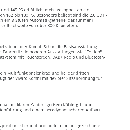
und 145 PS erhältlich, meist gekoppelt an ein
n 102 bis 180 PS. Besonders beliebt sind die 2.0 CDTi-
ch ein 8-Stufen-Automatikgetriebe, das für mehr
iner Reichweite von über 300 Kilometern.
ppelkabine oder Kombi. Schon die Basisausstattung
 Fahrersitz. In höheren Ausstattungen wie "Edition",
mentsystem mit Touchscreen, DAB+ Radio und Bluetooth-
ein Multifunktionslenkrad und bei der dritten
gt der Vivaro Kombi mit flexibler Sitzanordnung für
onal mit klaren Kanten, großem Kühlergrill und
 Linienführung und einem aerodynamischeren Aufbau.
position ist erhöht und bietet eine ausgezeichnete