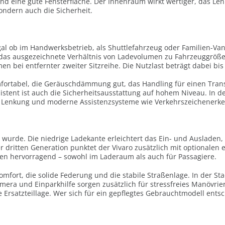
 eine gute Fensterfläche. Der Innenraum wirkt wertiger, das Lenkra
ondern auch die Sicherheit.
 Egal ob im Handwerksbetrieb, als Shuttlefahrzeug oder Familien-Van
as ausgezeichnete Verhältnis von Ladevolumen zu Fahrzeuggröße: I
en bei entfernter zweiter Sitzreihe. Die Nutzlast beträgt dabei bis
fortabel, die Geräuschdämmung gut, das Handling für einen Transp
stent ist auch die Sicherheitsausstattung auf hohem Niveau. In d
ere Lenkung und moderne Assistenzsysteme wie Verkehrszeichener
rt wurde. Die niedrige Ladekante erleichtert das Ein- und Auslade
der dritten Generation punktet der Vivaro zusätzlich mit optionale
nen hervorragend – sowohl im Laderaum als auch für Passagiere.
mfort, die solide Federung und die stabile Straßenlage. In der Sta
era und Einparkhilfe sorgen zusätzlich für stressfreies Manövri
 Ersatzteillage. Wer sich für ein gepflegtes Gebrauchtmodell entsch