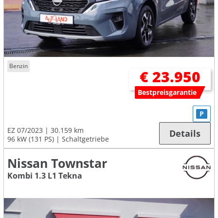
Benzin
€ 23.950
Bestpreisgarantie
P
EZ 07/2023
30.159 km
Details
96 kW (131 PS)
Schaltgetriebe
Nissan Townstar
Kombi 1.3 L1 Tekna