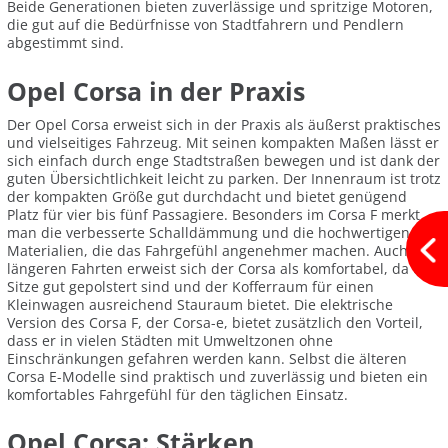
Beide Generationen bieten zuverlässige und spritzige Motoren,
die gut auf die Bedürfnisse von Stadtfahrern und Pendlern
abgestimmt sind.
Opel Corsa in der Praxis
Der Opel Corsa erweist sich in der Praxis als äußerst praktisches
und vielseitiges Fahrzeug. Mit seinen kompakten Maßen lässt er
sich einfach durch enge Stadtstraßen bewegen und ist dank der
guten Übersichtlichkeit leicht zu parken. Der Innenraum ist trotz
der kompakten Größe gut durchdacht und bietet genügend
Platz für vier bis fünf Passagiere. Besonders im Corsa F merkt
man die verbesserte Schalldämmung und die hochwertigen
Materialien, die das Fahrgefühl angenehmer machen. Auch bei
längeren Fahrten erweist sich der Corsa als komfortabel, da die
Sitze gut gepolstert sind und der Kofferraum für einen
Kleinwagen ausreichend Stauraum bietet. Die elektrische
Version des Corsa F, der Corsa-e, bietet zusätzlich den Vorteil,
dass er in vielen Städten mit Umweltzonen ohne
Einschränkungen gefahren werden kann. Selbst die älteren
Corsa E-Modelle sind praktisch und zuverlässig und bieten ein
komfortables Fahrgefühl für den täglichen Einsatz.
Opel Corsa: Stärken