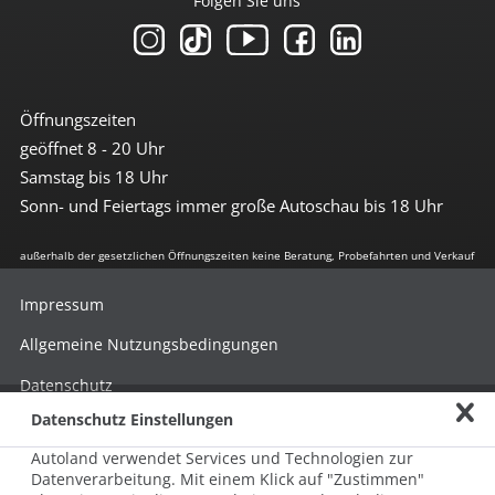
Folgen Sie uns
Öffnungszeiten
geöffnet 8 - 20 Uhr
Samstag bis 18 Uhr
Sonn- und Feiertags immer große Autoschau bis 18 Uhr
außerhalb der gesetzlichen Öffnungszeiten keine Beratung, Probefahrten und Verkauf
Impressum
Allgemeine Nutzungsbedingungen
Datenschutz
Datenschutz Einstellungen
Hinweisgebersystem nach HinSchG
Autoland verwendet Services und Technologien zur
Beschwerde nach LkSG
Datenverarbeitung. Mit einem Klick auf "Zustimmen"