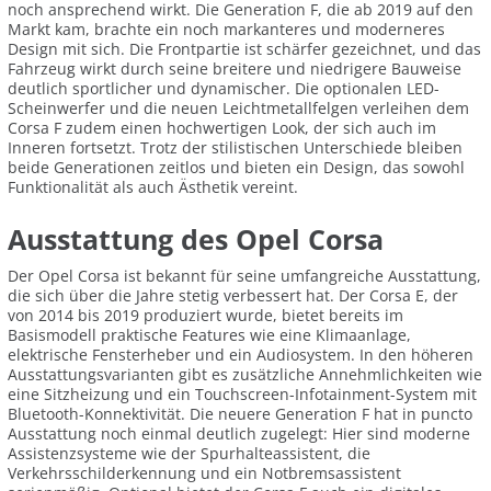
noch ansprechend wirkt. Die Generation F, die ab 2019 auf den
Markt kam, brachte ein noch markanteres und moderneres
Design mit sich. Die Frontpartie ist schärfer gezeichnet, und das
Fahrzeug wirkt durch seine breitere und niedrigere Bauweise
deutlich sportlicher und dynamischer. Die optionalen LED-
Scheinwerfer und die neuen Leichtmetallfelgen verleihen dem
Corsa F zudem einen hochwertigen Look, der sich auch im
Inneren fortsetzt. Trotz der stilistischen Unterschiede bleiben
beide Generationen zeitlos und bieten ein Design, das sowohl
Funktionalität als auch Ästhetik vereint.
Ausstattung des Opel Corsa
Der Opel Corsa ist bekannt für seine umfangreiche Ausstattung,
die sich über die Jahre stetig verbessert hat. Der Corsa E, der
von 2014 bis 2019 produziert wurde, bietet bereits im
Basismodell praktische Features wie eine Klimaanlage,
elektrische Fensterheber und ein Audiosystem. In den höheren
Ausstattungsvarianten gibt es zusätzliche Annehmlichkeiten wie
eine Sitzheizung und ein Touchscreen-Infotainment-System mit
Bluetooth-Konnektivität. Die neuere Generation F hat in puncto
Ausstattung noch einmal deutlich zugelegt: Hier sind moderne
Assistenzsysteme wie der Spurhalteassistent, die
Verkehrsschilderkennung und ein Notbremsassistent