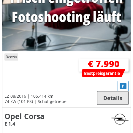
Benzin
€ 7.990
Bestpreisgarantie
P
EZ 08/2016
105.414 km
Details
74 kW (101 PS)
Schaltgetriebe
Opel Corsa
E 1.4