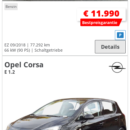
Benzin
€ 11.990
Bestpreisgarantie
P
EZ 09/2018
77.292 km
Details
66 kW (90 PS)
Schaltgetriebe
Opel Corsa
E 1.2