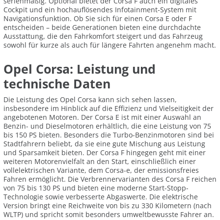
serienmäßig. Optional bietet der Corsa F auch ein digitales
Cockpit und ein hochauflösendes Infotainment-System mit
Navigationsfunktion. Ob Sie sich für einen Corsa E oder F
entscheiden – beide Generationen bieten eine durchdachte
Ausstattung, die den Fahrkomfort steigert und das Fahrzeug
sowohl für kurze als auch für längere Fahrten angenehm macht.
Opel Corsa: Leistung und
technische Daten
Die Leistung des Opel Corsa kann sich sehen lassen,
insbesondere im Hinblick auf die Effizienz und Vielseitigkeit der
angebotenen Motoren. Der Corsa E ist mit einer Auswahl an
Benzin- und Dieselmotoren erhältlich, die eine Leistung von 75
bis 150 PS bieten. Besonders die Turbo-Benzinmotoren sind bei
Stadtfahrern beliebt, da sie eine gute Mischung aus Leistung
und Sparsamkeit bieten. Der Corsa F hingegen geht mit einer
weiteren Motorenvielfalt an den Start, einschließlich einer
vollelektrischen Variante, dem Corsa-e, der emissionsfreies
Fahren ermöglicht. Die Verbrennervarianten des Corsa F reichen
von 75 bis 130 PS und bieten eine moderne Start-Stopp-
Technologie sowie verbesserte Abgaswerte. Die elektrische
Version bringt eine Reichweite von bis zu 330 Kilometern (nach
WLTP) und spricht somit besonders umweltbewusste Fahrer an.