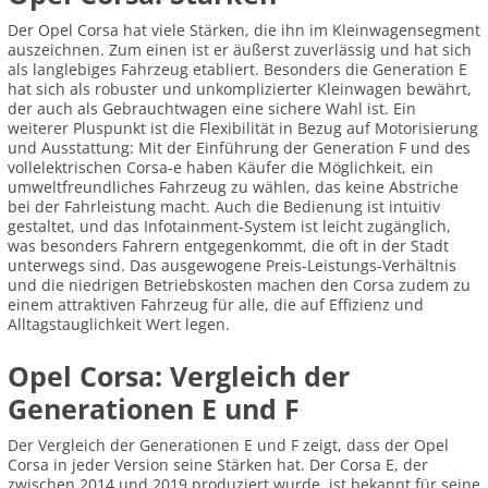
Der Opel Corsa hat viele Stärken, die ihn im Kleinwagensegment
auszeichnen. Zum einen ist er äußerst zuverlässig und hat sich
als langlebiges Fahrzeug etabliert. Besonders die Generation E
hat sich als robuster und unkomplizierter Kleinwagen bewährt,
der auch als Gebrauchtwagen eine sichere Wahl ist. Ein
weiterer Pluspunkt ist die Flexibilität in Bezug auf Motorisierung
und Ausstattung: Mit der Einführung der Generation F und des
vollelektrischen Corsa-e haben Käufer die Möglichkeit, ein
umweltfreundliches Fahrzeug zu wählen, das keine Abstriche
bei der Fahrleistung macht. Auch die Bedienung ist intuitiv
gestaltet, und das Infotainment-System ist leicht zugänglich,
was besonders Fahrern entgegenkommt, die oft in der Stadt
unterwegs sind. Das ausgewogene Preis-Leistungs-Verhältnis
und die niedrigen Betriebskosten machen den Corsa zudem zu
einem attraktiven Fahrzeug für alle, die auf Effizienz und
Alltagstauglichkeit Wert legen.
Opel Corsa: Vergleich der
Generationen E und F
Der Vergleich der Generationen E und F zeigt, dass der Opel
Corsa in jeder Version seine Stärken hat. Der Corsa E, der
zwischen 2014 und 2019 produziert wurde, ist bekannt für seine