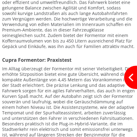
oder effizient und umweltfreundlich. Das Fahrwerk bietet eine
gelungene Balance zwischen Agilität und Komfort, sodass
sowohl kurvige Landstraßen als auch lange Autobahnfahrten
zum Vergnügen werden. Die hochwertige Verarbeitung und die
Verwendung von edlen Materialien im Innenraum schaffen ein
Premium-Ambiente, das in dieser Fahrzeugklasse
seinesgleichen sucht. Zudem bietet der Formentor mit einem
Kofferraumvolumen von bis zu 450 Litern ausreichend Platz für
Gepäck und Einkäufe, was ihn auch für Familien attraktiv macht.
Cupra Formentor: Praxistest
Im Alltag überzeugt der Formentor mit seiner Vielseitigkeit. Die
erhöhte Sitzposition bietet eine gute Übersicht, während die
kompakte Außenlänge von 4,45 Metern das Vorankommen in
der Stadt erleichtert. Die präzise Lenkung und das adaptive
Fahrwerk sorgen für ein agiles Fahrverhalten, das auch in engen
Kurven Spaß macht. Auf der Autobahn zeigt sich der Formentor
souverän und laufruhig, wobei die Geräuschdämmung auf
einem hohen Niveau ist. Die Assistenzsysteme, wie der adaptive
Tempomat und der Spurhalteassistent, arbeiten zuverlässig
und unterstützen den Fahrer in verschiedenen Fahrsituationen.
Besonders praktisch ist die Plug-in-Hybrid-Variante, die im
Stadtverkehr rein elektrisch und somit emissionsfrei unterwegs
ist, während auf längeren Strecken der Benzinmotor für die