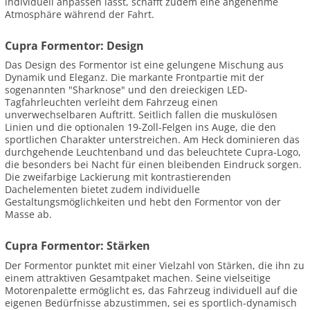
individuell anpassen lässt, schafft zudem eine angenehme
Atmosphäre während der Fahrt.
Cupra Formentor: Design
Das Design des Formentor ist eine gelungene Mischung aus
Dynamik und Eleganz. Die markante Frontpartie mit der
sogenannten "Sharknose" und den dreieckigen LED-
Tagfahrleuchten verleiht dem Fahrzeug einen
unverwechselbaren Auftritt. Seitlich fallen die muskulösen
Linien und die optionalen 19-Zoll-Felgen ins Auge, die den
sportlichen Charakter unterstreichen. Am Heck dominieren das
durchgehende Leuchtenband und das beleuchtete Cupra-Logo,
die besonders bei Nacht für einen bleibenden Eindruck sorgen.
Die zweifarbige Lackierung mit kontrastierenden
Dachelementen bietet zudem individuelle
Gestaltungsmöglichkeiten und hebt den Formentor von der
Masse ab.
Cupra Formentor: Stärken
Der Formentor punktet mit einer Vielzahl von Stärken, die ihn zu
einem attraktiven Gesamtpaket machen. Seine vielseitige
Motorenpalette ermöglicht es, das Fahrzeug individuell auf die
eigenen Bedürfnisse abzustimmen, sei es sportlich-dynamisch