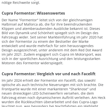
nötige Reichweite sorgt.
Cupra Formentor: Wissenswertes
Der Name "Formentor" leitet sich von der gleichnamigen
Halbinsel auf Mallorca ab, die für ihre beeindruckenden
Klippen und atemberaubenden Ausblicke bekannt ist. Dieses
Bild von Dynamik und Schönheit spiegelt sich im Design des
Fahrzeugs wider. Seit seiner Markteinführung im Jahr 2020 hat
sich der Formentor zu einem der Bestseller der Marke
entwickelt und wurde mehrfach für sein herausragendes
Design ausgezeichnet, unter anderem mit dem Red Dot Award
im Jahr 2021. Zudem engagiert sich Cupra im Motorsport, was
sich in der sportlichen Ausrichtung und den leistungsstarken
Motoren des Formentor widerspiegelt.
Cupra Formentor: Vergleich vor und nach Facelift
Im Jahr 2024 erhielt der Formentor ein Facelift, das sowohl
optische als auch technische Neuerungen mit sich brachte. Die
Frontpartie wurde mit einer markanteren "Sharknose" und
neuen dreieckigen LED-Scheinwerfern versehen, die dem
Fahrzeug einen noch dynamischeren Auftritt verleihen. Am Heck
wurden die Rückleuchten überarbeitet und das Cupra-Logo
leuchtet nun, was besonders bei Nachtfahrten ein Highlight