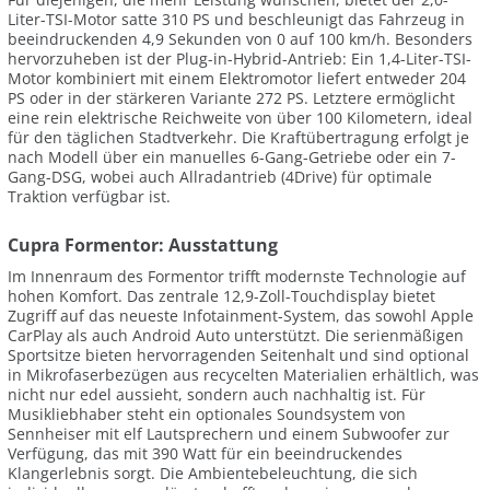
Liter-TSI-Motor satte 310 PS und beschleunigt das Fahrzeug in
beeindruckenden 4,9 Sekunden von 0 auf 100 km/h. Besonders
hervorzuheben ist der Plug-in-Hybrid-Antrieb: Ein 1,4-Liter-TSI-
Motor kombiniert mit einem Elektromotor liefert entweder 204
PS oder in der stärkeren Variante 272 PS. Letztere ermöglicht
eine rein elektrische Reichweite von über 100 Kilometern, ideal
für den täglichen Stadtverkehr. Die Kraftübertragung erfolgt je
nach Modell über ein manuelles 6-Gang-Getriebe oder ein 7-
Gang-DSG, wobei auch Allradantrieb (4Drive) für optimale
Traktion verfügbar ist.
Cupra Formentor: Ausstattung
Im Innenraum des Formentor trifft modernste Technologie auf
hohen Komfort. Das zentrale 12,9-Zoll-Touchdisplay bietet
Zugriff auf das neueste Infotainment-System, das sowohl Apple
CarPlay als auch Android Auto unterstützt. Die serienmäßigen
Sportsitze bieten hervorragenden Seitenhalt und sind optional
in Mikrofaserbezügen aus recycelten Materialien erhältlich, was
nicht nur edel aussieht, sondern auch nachhaltig ist. Für
Musikliebhaber steht ein optionales Soundsystem von
Sennheiser mit elf Lautsprechern und einem Subwoofer zur
Verfügung, das mit 390 Watt für ein beeindruckendes
Klangerlebnis sorgt. Die Ambientebeleuchtung, die sich