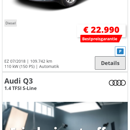
Diesel
€ 22.990
Bestpreisgarantie
P
EZ 07/2018
109.742 km
Details
110 kW (150 PS)
Automatik
Audi Q3
1.4 TFSI S-Line