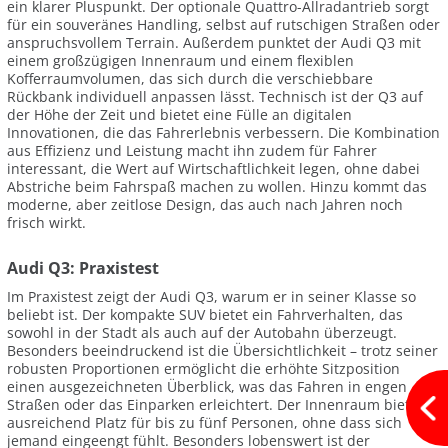
ein klarer Pluspunkt. Der optionale Quattro-Allradantrieb sorgt
für ein souveränes Handling, selbst auf rutschigen Straßen oder
anspruchsvollem Terrain. Außerdem punktet der Audi Q3 mit
einem großzügigen Innenraum und einem flexiblen
Kofferraumvolumen, das sich durch die verschiebbare
Rückbank individuell anpassen lässt. Technisch ist der Q3 auf
der Höhe der Zeit und bietet eine Fülle an digitalen
Innovationen, die das Fahrerlebnis verbessern. Die Kombination
aus Effizienz und Leistung macht ihn zudem für Fahrer
interessant, die Wert auf Wirtschaftlichkeit legen, ohne dabei
Abstriche beim Fahrspaß machen zu wollen. Hinzu kommt das
moderne, aber zeitlose Design, das auch nach Jahren noch
frisch wirkt.
Audi Q3: Praxistest
Im Praxistest zeigt der Audi Q3, warum er in seiner Klasse so
beliebt ist. Der kompakte SUV bietet ein Fahrverhalten, das
sowohl in der Stadt als auch auf der Autobahn überzeugt.
Besonders beeindruckend ist die Übersichtlichkeit – trotz seiner
robusten Proportionen ermöglicht die erhöhte Sitzposition
einen ausgezeichneten Überblick, was das Fahren in engen
Straßen oder das Einparken erleichtert. Der Innenraum bietet
ausreichend Platz für bis zu fünf Personen, ohne dass sich
jemand eingeengt fühlt. Besonders lobenswert ist der