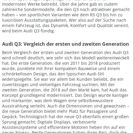
modernsten Werke betreibt. Über die Jahre gab es zudem
zahlreiche Sondermodelle, die den Q3 noch attraktiver gemacht
haben – von sportlichen Varianten wie dem RS Q3 bis hin zu
luxuriösen Ausstattungspaketen. Wer also auf der Suche nach
einem Fahrzeug ist, das Dynamik, Komfort und Qualität vereint,
wird beim Audi Q3 fündig.
Audi Q3: Vergleich der ersten und zweiten Generation
Beim Vergleich der ersten und zweiten Generation des Audi Q3
wird schnell deutlich, wie sehr sich das Modell weiterentwickelt
hat. Die erste Generation, die von 2011 bis 2018 produziert
wurde, punktete mit ihrer kompakten Bauweise und einem
schnörkellosen Design, das den typischen Audi-Stil
widerspiegelte. Sie war vor allem bei Kunden beliebt, die ein
zuverlässiges und vielseitiges Fahrzeug suchten. Mit der
zweiten Generation, die 2018 auf den Markt kam, hat Audi das
Konzept grundlegend modernisiert. Das Design wurde kantiger
und markanter, was dem Wagen eine selbstbewusstere
Ausstrahlung verleiht. Auch die Dimensionen sind gewachsen –
die neue Generation bietet mehr Platz für Passagiere und
Gepäck. Technologisch hat der neue Q3 ebenfalls einen großen
Sprung gemacht: Digitale Displays, verbesserte
Assistenzsysteme und effizientere Motoren heben ihn auf ein
neues Niveau. Beide Generationen haben ihren Reiz, doch die