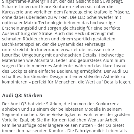
Singleframe-Kühlergrill auf, der das Gesicht des SUVs prägt.
Scharfe Linien und klare Konturen ziehen sich über die
Karosserie und verleihen dem Fahrzeug eine kraftvolle Präsenz,
ohne dabei überladen zu wirken. Die LED-Scheinwerfer mit
optionaler Matrix-Technologie betonen das hochwertige
Erscheinungsbild und sorgen gleichzeitig für eine perfekte
Ausleuchtung der Straße. Auch das Heck überzeugt mit
schmalen Rückleuchten und einem sportlich gestalteten
Dachkantenspoiler, der die Dynamik des Fahrzeugs
unterstreicht. Im Innenraum erwartet die Insassen eine
luxuriöse Umgebung mit durchdachten Details. Hochwertige
Materialien wie Alcantara, Leder und gebürstetes Aluminium
sorgen für ein modernes Ambiente, während das klare Layout
des Cockpits eine einfache Bedienung ermöglicht. Der Audi Q3
schafft es, funktionales Design mit einer stilvollen Ästhetik zu
kombinieren – perfekt für Menschen, die Wert auf Details legen.
Audi Q3: Stärken
Der Audi Q3 hat viele Stärken, die ihn von der Konkurrenz
abheben und zu einem der beliebtesten Modelle in seinem
Segment machen. Seine Vielseitigkeit ist wohl einer der größten
Vorteile: Egal, ob Sie ihn für den täglichen Weg zur Arbeit,
Familienausflüge oder längere Reisen nutzen – der Q3 bietet
immer den passenden Komfort. Die Fahrdynamik ist ebenfalls