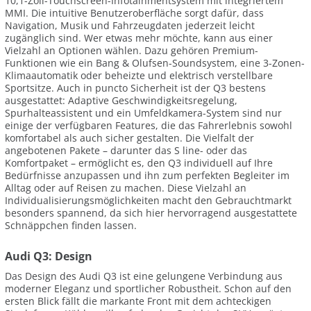
10,1-Zoll-Touchscreen-Infotainmentsystem mit integriertem
MMI. Die intuitive Benutzeroberfläche sorgt dafür, dass
Navigation, Musik und Fahrzeugdaten jederzeit leicht
zugänglich sind. Wer etwas mehr möchte, kann aus einer
Vielzahl an Optionen wählen. Dazu gehören Premium-
Funktionen wie ein Bang & Olufsen-Soundsystem, eine 3-Zonen-
Klimaautomatik oder beheizte und elektrisch verstellbare
Sportsitze. Auch in puncto Sicherheit ist der Q3 bestens
ausgestattet: Adaptive Geschwindigkeitsregelung,
Spurhalteassistent und ein Umfeldkamera-System sind nur
einige der verfügbaren Features, die das Fahrerlebnis sowohl
komfortabel als auch sicher gestalten. Die Vielfalt der
angebotenen Pakete – darunter das S line- oder das
Komfortpaket – ermöglicht es, den Q3 individuell auf Ihre
Bedürfnisse anzupassen und ihn zum perfekten Begleiter im
Alltag oder auf Reisen zu machen. Diese Vielzahl an
Individualisierungsmöglichkeiten macht den Gebrauchtmarkt
besonders spannend, da sich hier hervorragend ausgestattete
Schnäppchen finden lassen.
Audi Q3: Design
Das Design des Audi Q3 ist eine gelungene Verbindung aus
moderner Eleganz und sportlicher Robustheit. Schon auf den
ersten Blick fällt die markante Front mit dem achteckigen