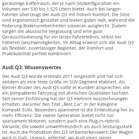
geräumige Kofferraum, der je nach Sitzkonfiguration ein
Volumen von 530 bis 1.525 Litern bietet. Auch bei langen
Fahrten überzeugt der Audi Q3 mit hohem Komfort. Die Sitze
sind ergonomisch gestaltet und bieten guten Halt, während die
Federung Bodenunebenheiten souverän ausgleicht. Zudem
sorgen die akustische Verglasung und eine gute
Geräuschisolierung für ein leises Fahrerlebnis, selbst bei
höheren Geschwindigkeiten. Im Alltag erweist sich der Audi Q3
als flexibler, zuverlässiger Begleiter, der Komfort und
Praktikabilität perfekt kombiniert.
Audi Q3: Wissenswertes
Der Audi Q3 wurde erstmals 2011 vorgestellt und hat sich
seitdem als eine feste Größe im SUV-Segment etabliert. Als
kleiner Bruder des Audi Q5 sollte er Kunden ansprechen, die
ein kompakteres Fahrzeug mit ähnlichen Qualitäten suchten.
Seit seiner Einführung hat der Q3 mehrere Auszeichnungen
erhalten, darunter den Titel „Best Car“ in der Kategorie
Kompakt-SUVs. Besonders spannend ist die Entwicklung hin zu
mehr Effizienz: Die zweite Generation bietet nicht nur
sparsamere Motoren, sondern auch eine Plug-in-Hybrid-
Variante, die sowohl umweltfreundlich als auch leistungsstark
ist. Auch die Produktion des Q3 ist bemerkenswert: Der Wagen
wird in Győr, Ungarn, gefertigt, wo Audi eines seiner