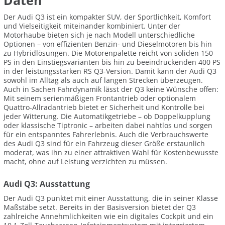
Daten
Der Audi Q3 ist ein kompakter SUV, der Sportlichkeit, Komfort
und Vielseitigkeit miteinander kombiniert. Unter der
Motorhaube bieten sich je nach Modell unterschiedliche
Optionen – von effizienten Benzin- und Dieselmotoren bis hin
zu Hybridlösungen. Die Motorenpalette reicht von soliden 150
PS in den Einstiegsvarianten bis hin zu beeindruckenden 400 PS
in der leistungsstarken RS Q3-Version. Damit kann der Audi Q3
sowohl im Alltag als auch auf langen Strecken überzeugen.
Auch in Sachen Fahrdynamik lässt der Q3 keine Wünsche offen:
Mit seinem serienmäßigen Frontantrieb oder optionalem
Quattro-Allradantrieb bietet er Sicherheit und Kontrolle bei
jeder Witterung. Die Automatikgetriebe – ob Doppelkupplung
oder klassische Tiptronic – arbeiten dabei nahtlos und sorgen
für ein entspanntes Fahrerlebnis. Auch die Verbrauchswerte
des Audi Q3 sind für ein Fahrzeug dieser Größe erstaunlich
moderat, was ihn zu einer attraktiven Wahl für Kostenbewusste
macht, ohne auf Leistung verzichten zu müssen.
Audi Q3: Ausstattung
Der Audi Q3 punktet mit einer Ausstattung, die in seiner Klasse
Maßstäbe setzt. Bereits in der Basisversion bietet der Q3
zahlreiche Annehmlichkeiten wie ein digitales Cockpit und ein