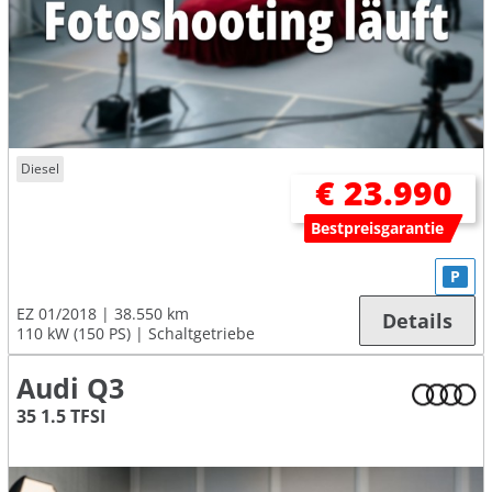
Diesel
€ 23.990
Bestpreisgarantie
P
EZ 01/2018
38.550 km
Details
110 kW (150 PS)
Schaltgetriebe
Audi Q3
35 1.5 TFSI