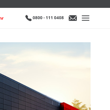
0800 - 111 0408
hr