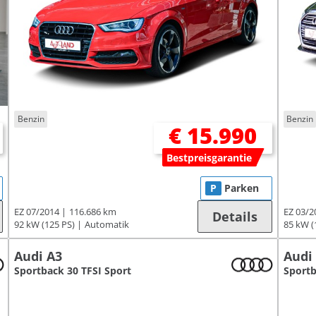
Benzin
Benzin
€ 15.990
Bestpreisgarantie
P
Parken
EZ 07/2014
116.686 km
EZ 03/2
Details
92 kW (125 PS)
Automatik
85 kW (
Audi A3
Audi
Sportback 30 TFSI Sport
Sportb