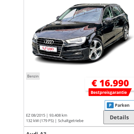
Benzin
€ 16.990
Bestpreisgarantie
P
Parken
EZ 08/2015
93.408 km
Details
132 kW (179 PS)
Schaltgetriebe