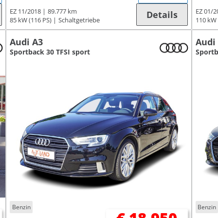
EZ 11/2018
89.777 km
EZ 01/2
Details
85 kW (116 PS)
Schaltgetriebe
110 kW 
Audi A3
Audi
Sportback 30 TFSI sport
Sportb
Benzin
Benzin