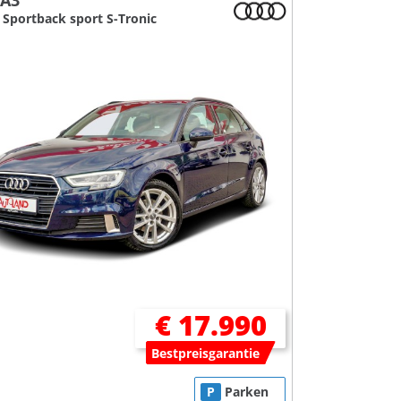
 A3
I Sportback sport S-Tronic
€ 17.990
Bestpreisgarantie
P
Parken