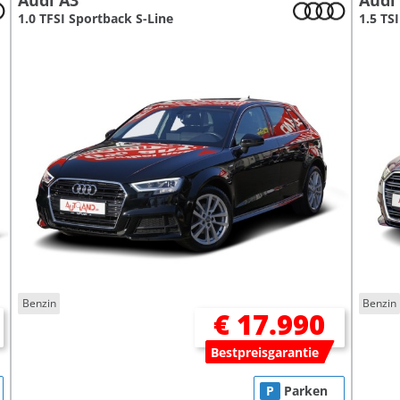
Audi A3
Audi
1.0 TFSI Sportback S-Line
1.5 TS
Benzin
Benzin
€ 17.990
Bestpreisgarantie
P
Parken