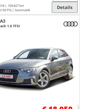
018
109.827 km
Details
(150 PS)
Automatik
 A3
ack 1.0 TFSI