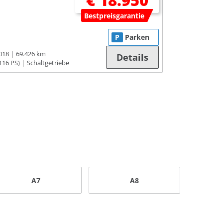
€ 18.950
Bestpreisgarantie
P
Parken
018
69.426 km
Details
116 PS)
Schaltgetriebe
A7
A8