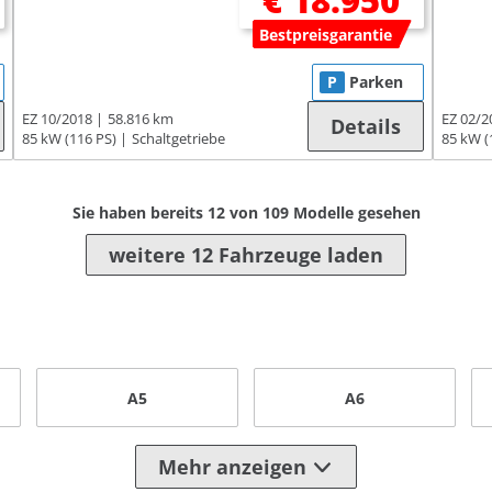
€ 18.950
Bestpreisgarantie
P
Parken
EZ 10/2018
58.816 km
EZ 02/2
Details
85 kW (116 PS)
Schaltgetriebe
85 kW (
Sie haben bereits
12
von
109
Modelle gesehen
weitere 12 Fahrzeuge laden
A5
A6
Mehr anzeigen