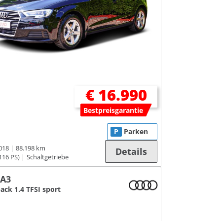
€ 16.990
Bestpreisgarantie
P
Parken
018
88.198 km
Details
116 PS)
Schaltgetriebe
 A3
ack 1.4 TFSI sport