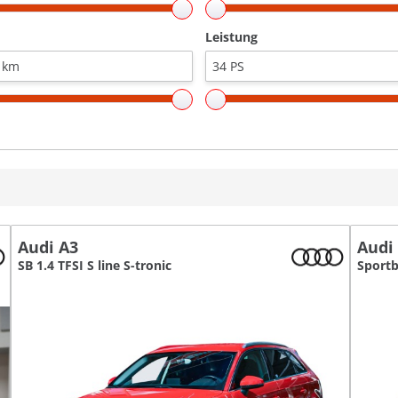
Leistung
Audi A3
Audi
SB 1.4 TFSI S line S-tronic
Sportb