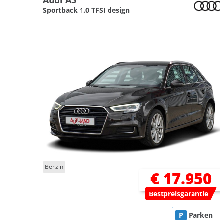
Audi A3
Sportback 1.0 TFSI design
Benzin
€ 17.950
Bestpreisgarantie
P
Parken