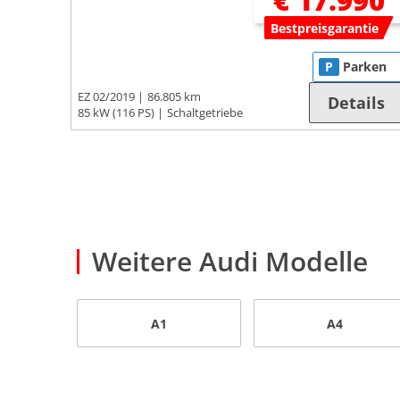
€ 17.990
Bestpreisgarantie
P
Parken
EZ 02/2019
86.805 km
Details
85 kW (116 PS)
Schaltgetriebe
Weitere Audi Modelle
A1
A4