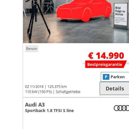
Benzin
€ 14.990
Bestpreisgarantie
P
Parken
EZ 11/2018
125.375 km
Details
110 kW (150 PS)
Schaltgetriebe
Audi A3
Sportback 1.8 TFSI S line