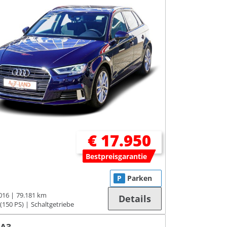
€ 17.950
Bestpreisgarantie
P
Parken
016
79.181 km
Details
(150 PS)
Schaltgetriebe