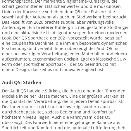
Formensprache. Der markante Singleframe-Kühlergrill, die
scharf geschnittenen LED-Scheinwerfer und die muskulösen
Linien der Karosserie verleihen dem Q5 eine Präsenz, die
sowohl auf der Autobahn als auch im Stadtverkehr beeindruckt.
Das Facelift von 2020 brachte subtile, aber wirkungsvolle
Änderungen: Ein breiterer Kühlergrill, neu gestaltete Stoßfänger
und eine aktualisierte Lichtsignatur sorgen für einen modernen
Look. Der Q5 Sportback, der 2021 vorgestellt wurde, setzt auf
eine coupéhafte Dachlinie, die ihm ein besonders dynamisches
Erscheinungsbild verleiht. Innen überzeugt der Audi Q5 mit
einer hochwertigen Verarbeitung, edlen Materialien und einem
aufgeräumten, ergonomischen Cockpit. Egal ob klassische SUV-
Form oder sportlicher Sportback – der Q5 beeindruckt mit
einem Design, das zeitlos und innovativ zugleich ist.
Audi Q5: Stärken
Der Audi Q5 hat viele Stärken, die ihn zu einem der führenden
Modelle in seiner Klasse machen. Eine der größten Stärken ist
die Qualität der Verarbeitung, die in jedem Detail spürbar ist.
Der Innenraum ist nicht nur hochwertig, sondern auch
durchdacht gestaltet, sodass Bedienung und Komfort auf
höchstem Niveau liegen. Auch die Fahrdynamik des Q5
überzeugt: Das Fahrwerk bietet eine gelungene Balance aus
Sportlichkeit und Komfort, und die optionale Luftfederung hebt