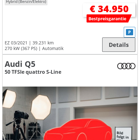
Hybrid (Benzin/Elektro)
€ 34.950
Bestpreisgarantie
P
EZ 03/2021
39.231 km
Details
270 kW (367 PS)
Automatik
Audi Q5
50 TFSIe quattro S-Line