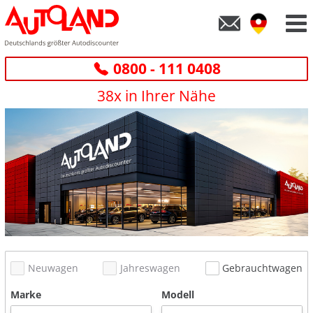
0800 - 111 0408
38x in Ihrer Nähe
Neuwagen
Jahreswagen
Gebrauchtwagen
Marke
Modell