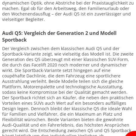
dynamischen Optik, ohne Abstriche bei der Praxistauglichkeit zu
machen. Egal ob für den Arbeitsweg, den Familienurlaub oder
den Wochenendausflug – der Audi Q5 ist ein zuverlässiger und
vielseitiger Begleiter.
Audi Q5: Vergleich der Generation 2 und Modell
Sportback
Der Vergleich zwischen dem klassischen Audi Q5 und der
Sportback-Variante zeigt, wie vielseitig das Modell ist. Die zweite
Generation des Q5 überzeugt mit einer klassischen SUV-Form,
die durch das Facelift 2020 noch moderner und dynamischer
wirkt. Die Sportback-Variante setzt hingegen auf eine
coupéhafte Dachlinie, die dem Fahrzeug eine sportlichere
Ausstrahlung verleiht. Beide Modelle teilen sich die gleiche
Plattform, Motorenpalette und technologische Ausstattung,
sodass keine Kompromisse bei der Qualität gemacht werden.
Der Sportback richtet sich an Käufer, die neben den praktischen
Vorteilen eines SUVs auch Wert auf ein besonders auffälliges
Design legen. Dennoch bleibt der klassische Q5 die ideale Wahl
für Familien und Vielfahrer, die ein Maximum an Platz und
Flexibilität wünschen. Beide Varianten bieten die gewohnte
Audi-Qualität und ein Fahrerlebnis, das höchsten Ansprüchen
gerecht wird. Die Entscheidung zwischen Q5 und Q5 Sportback
hängt letztlich von den individuellen Vorlieben ab.