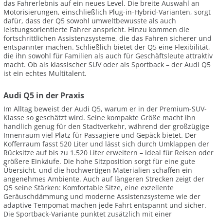
das Fahrerlebnis auf ein neues Level. Die breite Auswahl an
Motorisierungen, einschließlich Plug-in-Hybrid-Varianten, sorgt
dafür, dass der Q5 sowohl umweltbewusste als auch
leistungsorientierte Fahrer anspricht. Hinzu kommen die
fortschrittlichen Assistenzsysteme, die das Fahren sicherer und
entspannter machen. Schließlich bietet der Q5 eine Flexibilität,
die ihn sowohl für Familien als auch für Geschäftsleute attraktiv
macht. Ob als klassischer SUV oder als Sportback – der Audi Q5
ist ein echtes Multitalent.
Audi Q5 in der Praxis
Im Alltag beweist der Audi Q5, warum er in der Premium-SUV-
Klasse so geschätzt wird. Seine kompakte Größe macht ihn
handlich genug für den Stadtverkehr, während der großzügige
Innenraum viel Platz für Passagiere und Gepäck bietet. Der
Kofferraum fasst 520 Liter und lässt sich durch Umklappen der
Rücksitze auf bis zu 1.520 Liter erweitern – ideal für Reisen oder
größere Einkäufe. Die hohe Sitzposition sorgt für eine gute
Übersicht, und die hochwertigen Materialien schaffen ein
angenehmes Ambiente. Auch auf längeren Strecken zeigt der
Q5 seine Stärken: Komfortable Sitze, eine exzellente
Geräuschdämmung und moderne Assistenzsysteme wie der
adaptive Tempomat machen jede Fahrt entspannt und sicher.
Die Sportback-Variante punktet zusätzlich mit einer