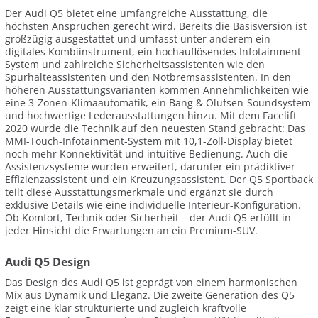
Der Audi Q5 bietet eine umfangreiche Ausstattung, die
höchsten Ansprüchen gerecht wird. Bereits die Basisversion ist
großzügig ausgestattet und umfasst unter anderem ein
digitales Kombiinstrument, ein hochauflösendes Infotainment-
System und zahlreiche Sicherheitsassistenten wie den
Spurhalteassistenten und den Notbremsassistenten. In den
höheren Ausstattungsvarianten kommen Annehmlichkeiten wie
eine 3-Zonen-Klimaautomatik, ein Bang & Olufsen-Soundsystem
und hochwertige Lederausstattungen hinzu. Mit dem Facelift
2020 wurde die Technik auf den neuesten Stand gebracht: Das
MMI-Touch-Infotainment-System mit 10,1-Zoll-Display bietet
noch mehr Konnektivität und intuitive Bedienung. Auch die
Assistenzsysteme wurden erweitert, darunter ein prädiktiver
Effizienzassistent und ein Kreuzungsassistent. Der Q5 Sportback
teilt diese Ausstattungsmerkmale und ergänzt sie durch
exklusive Details wie eine individuelle Interieur-Konfiguration.
Ob Komfort, Technik oder Sicherheit – der Audi Q5 erfüllt in
jeder Hinsicht die Erwartungen an ein Premium-SUV.
Audi Q5 Design
Das Design des Audi Q5 ist geprägt von einem harmonischen
Mix aus Dynamik und Eleganz. Die zweite Generation des Q5
zeigt eine klar strukturierte und zugleich kraftvolle