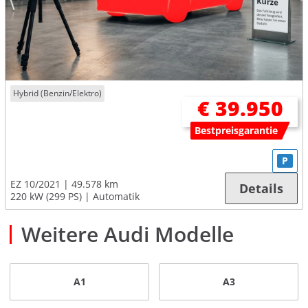
Hybrid (Benzin/Elektro)
€ 39.950
Bestpreisgarantie
P
EZ 10/2021
49.578 km
Details
220 kW (299 PS)
Automatik
Weitere Audi Modelle
A1
A3