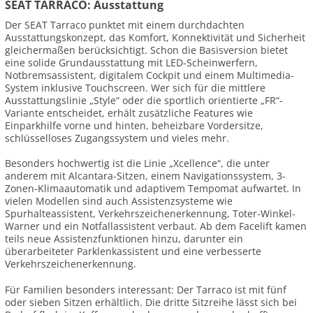
SEAT TARRACO: Ausstattung
Der SEAT Tarraco punktet mit einem durchdachten
Ausstattungskonzept, das Komfort, Konnektivität und Sicherheit
gleichermaßen berücksichtigt. Schon die Basisversion bietet
eine solide Grundausstattung mit LED-Scheinwerfern,
Notbremsassistent, digitalem Cockpit und einem Multimedia-
System inklusive Touchscreen. Wer sich für die mittlere
Ausstattungslinie „Style“ oder die sportlich orientierte „FR“-
Variante entscheidet, erhält zusätzliche Features wie
Einparkhilfe vorne und hinten, beheizbare Vordersitze,
schlüsselloses Zugangssystem und vieles mehr.
Besonders hochwertig ist die Linie „Xcellence“, die unter
anderem mit Alcantara-Sitzen, einem Navigationssystem, 3-
Zonen-Klimaautomatik und adaptivem Tempomat aufwartet. In
vielen Modellen sind auch Assistenzsysteme wie
Spurhalteassistent, Verkehrszeichenerkennung, Toter-Winkel-
Warner und ein Notfallassistent verbaut. Ab dem Facelift kamen
teils neue Assistenzfunktionen hinzu, darunter ein
überarbeiteter Parklenkassistent und eine verbesserte
Verkehrszeichenerkennung.
Für Familien besonders interessant: Der Tarraco ist mit fünf
oder sieben Sitzen erhältlich. Die dritte Sitzreihe lässt sich bei