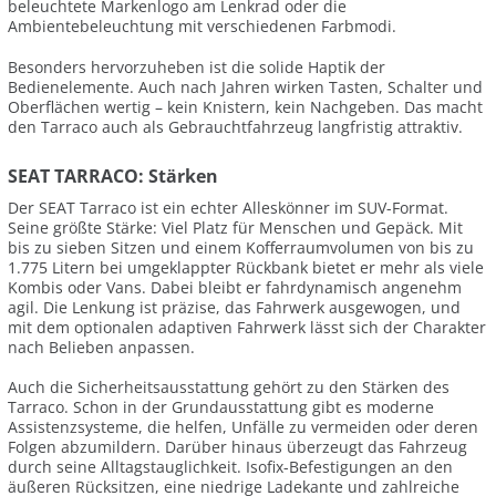
beleuchtete Markenlogo am Lenkrad oder die
Ambientebeleuchtung mit verschiedenen Farbmodi.
Besonders hervorzuheben ist die solide Haptik der
Bedienelemente. Auch nach Jahren wirken Tasten, Schalter und
Oberflächen wertig – kein Knistern, kein Nachgeben. Das macht
den Tarraco auch als Gebrauchtfahrzeug langfristig attraktiv.
SEAT TARRACO: Stärken
Der SEAT Tarraco ist ein echter Alleskönner im SUV-Format.
Seine größte Stärke: Viel Platz für Menschen und Gepäck. Mit
bis zu sieben Sitzen und einem Kofferraumvolumen von bis zu
1.775 Litern bei umgeklappter Rückbank bietet er mehr als viele
Kombis oder Vans. Dabei bleibt er fahrdynamisch angenehm
agil. Die Lenkung ist präzise, das Fahrwerk ausgewogen, und
mit dem optionalen adaptiven Fahrwerk lässt sich der Charakter
nach Belieben anpassen.
Auch die Sicherheitsausstattung gehört zu den Stärken des
Tarraco. Schon in der Grundausstattung gibt es moderne
Assistenzsysteme, die helfen, Unfälle zu vermeiden oder deren
Folgen abzumildern. Darüber hinaus überzeugt das Fahrzeug
durch seine Alltagstauglichkeit. Isofix-Befestigungen an den
äußeren Rücksitzen, eine niedrige Ladekante und zahlreiche