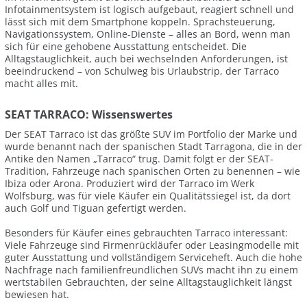
Infotainmentsystem ist logisch aufgebaut, reagiert schnell und
lässt sich mit dem Smartphone koppeln. Sprachsteuerung,
Navigationssystem, Online-Dienste – alles an Bord, wenn man
sich für eine gehobene Ausstattung entscheidet. Die
Alltagstauglichkeit, auch bei wechselnden Anforderungen, ist
beeindruckend – von Schulweg bis Urlaubstrip, der Tarraco
macht alles mit.
SEAT TARRACO: Wissenswertes
Der SEAT Tarraco ist das größte SUV im Portfolio der Marke und
wurde benannt nach der spanischen Stadt Tarragona, die in der
Antike den Namen „Tarraco“ trug. Damit folgt er der SEAT-
Tradition, Fahrzeuge nach spanischen Orten zu benennen – wie
Ibiza oder Arona. Produziert wird der Tarraco im Werk
Wolfsburg, was für viele Käufer ein Qualitätssiegel ist, da dort
auch Golf und Tiguan gefertigt werden.
Besonders für Käufer eines gebrauchten Tarraco interessant:
Viele Fahrzeuge sind Firmenrückläufer oder Leasingmodelle mit
guter Ausstattung und vollständigem Serviceheft. Auch die hohe
Nachfrage nach familienfreundlichen SUVs macht ihn zu einem
wertstabilen Gebrauchten, der seine Alltagstauglichkeit längst
bewiesen hat.