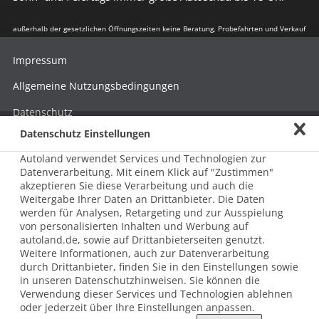
außerhalb der gesetzlichen Öffnungszeiten keine Beratung, Probefahrten und Verkauf
Impressum
Allgemeine Nutzungsbedingungen
Datenschutz
Datenschutz Einstellungen
Hinweisgebersystem nach HinSchG
Autoland verwendet Services und Technologien zur
Beschwerde nach LkSG
Datenverarbeitung. Mit einem Klick auf "Zustimmen"
akzeptieren Sie diese Verarbeitung und auch die
Grundsatzerklärung zum LkSG
Weitergabe Ihrer Daten an Drittanbieter. Die Daten
© 2026 AUTOLAND 24 SE & Co. Betriebs KG
werden für Analysen, Retargeting und zur Ausspielung
Werner-von-Siemens-Str. 2, 06796 Brehna, Deutschland
von personalisierten Inhalten und Werbung auf
autoland.de, sowie auf Drittanbieterseiten genutzt.
Weitere Informationen, auch zur Datenverarbeitung
durch Drittanbieter, finden Sie in den Einstellungen sowie
in unseren Datenschutzhinweisen. Sie können die
Verwendung dieser Services und Technologien ablehnen
oder jederzeit über Ihre Einstellungen anpassen.