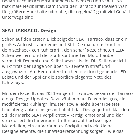
Bedarf flach im Kofferraumboden versenken und schafft so
maximale Flexibilität. Damit wird der Tarraco zur idealen Wahl
für größere Haushalte oder alle, die regelmäßig mit viel Gepäck
unterwegs sind.
SEAT TARRACO: Design
Schon auf den ersten Blick zeigt der SEAT Tarraco, dass er ein
großes Auto ist – aber eines mit Stil. Die markante Front mit
dem sechseckigen Kühlergrill, den scharf gezeichneten LED-
Scheinwerfern und der stark konturierten Motorhaube
vermittelt Dynamik und Selbstbewusstsein. Die Seitenansicht
wirkt trotz der Länge von über 4,70 Metern straff und
ausgewogen. Am Heck unterstreichen die durchgehende LED-
Leiste und der Spoiler die sportlich-elegante Note des
Fahrzeugs.
Mit dem Facelift, das 2023 eingeführt wurde, bekam der Tarraco
einige Design-Updates. Dazu zählen neue Felgendesigns, ein
modifiziertes Kühlergrillmuster sowie leicht überarbeitete
Leuchtengrafiken. Insgesamt bleibt das Design jedoch klar dem
Stil der Marke SEAT verpflichtet – kantig, emotional und klar
strukturiert. Im Innenraum trifft man auf hochwertige
Materialien, ein aufgeräumtes Cockpit und viele kleine
Designelemente, die für Wiedererkennung sorgen – wie das