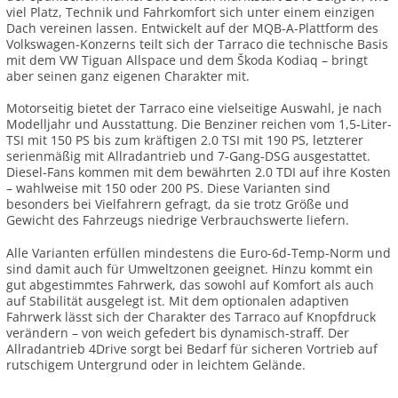
viel Platz, Technik und Fahrkomfort sich unter einem einzigen
Dach vereinen lassen. Entwickelt auf der MQB-A-Plattform des
Volkswagen-Konzerns teilt sich der Tarraco die technische Basis
mit dem VW Tiguan Allspace und dem Škoda Kodiaq – bringt
aber seinen ganz eigenen Charakter mit.
Motorseitig bietet der Tarraco eine vielseitige Auswahl, je nach
Modelljahr und Ausstattung. Die Benziner reichen vom 1,5-Liter-
TSI mit 150 PS bis zum kräftigen 2.0 TSI mit 190 PS, letzterer
serienmäßig mit Allradantrieb und 7-Gang-DSG ausgestattet.
Diesel-Fans kommen mit dem bewährten 2.0 TDI auf ihre Kosten
– wahlweise mit 150 oder 200 PS. Diese Varianten sind
besonders bei Vielfahrern gefragt, da sie trotz Größe und
Gewicht des Fahrzeugs niedrige Verbrauchswerte liefern.
Alle Varianten erfüllen mindestens die Euro-6d-Temp-Norm und
sind damit auch für Umweltzonen geeignet. Hinzu kommt ein
gut abgestimmtes Fahrwerk, das sowohl auf Komfort als auch
auf Stabilität ausgelegt ist. Mit dem optionalen adaptiven
Fahrwerk lässt sich der Charakter des Tarraco auf Knopfdruck
verändern – von weich gefedert bis dynamisch-straff. Der
Allradantrieb 4Drive sorgt bei Bedarf für sicheren Vortrieb auf
rutschigem Untergrund oder in leichtem Gelände.