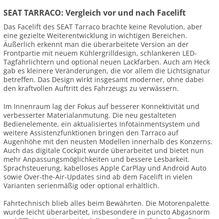
SEAT TARRACO: Vergleich vor und nach Facelift
Das Facelift des SEAT Tarraco brachte keine Revolution, aber
eine gezielte Weiterentwicklung in wichtigen Bereichen.
Äußerlich erkennt man die überarbeitete Version an der
Frontpartie mit neuem Kühlergrilldesign, schlankeren LED-
Tagfahrlichtern und optional neuen Lackfarben. Auch am Heck
gab es kleinere Veränderungen, die vor allem die Lichtsignatur
betreffen. Das Design wirkt insgesamt moderner, ohne dabei
den kraftvollen Auftritt des Fahrzeugs zu verwässern.
Im Innenraum lag der Fokus auf besserer Konnektivität und
verbesserter Materialanmutung. Die neu gestalteten
Bedienelemente, ein aktualisiertes Infotainmentsystem und
weitere Assistenzfunktionen bringen den Tarraco auf
Augenhöhe mit den neusten Modellen innerhalb des Konzerns.
Auch das digitale Cockpit wurde überarbeitet und bietet nun
mehr Anpassungsmöglichkeiten und bessere Lesbarkeit.
Sprachsteuerung, kabelloses Apple CarPlay und Android Auto
sowie Over-the-Air-Updates sind ab dem Facelift in vielen
Varianten serienmäßig oder optional erhältlich.
Fahrtechnisch blieb alles beim Bewährten. Die Motorenpalette
wurde leicht überarbeitet, insbesondere in puncto Abgasnorm