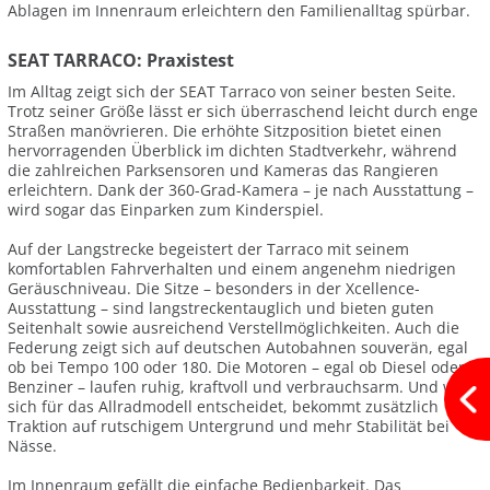
Ablagen im Innenraum erleichtern den Familienalltag spürbar.
SEAT TARRACO: Praxistest
Im Alltag zeigt sich der SEAT Tarraco von seiner besten Seite.
Trotz seiner Größe lässt er sich überraschend leicht durch enge
Straßen manövrieren. Die erhöhte Sitzposition bietet einen
hervorragenden Überblick im dichten Stadtverkehr, während
die zahlreichen Parksensoren und Kameras das Rangieren
erleichtern. Dank der 360-Grad-Kamera – je nach Ausstattung –
wird sogar das Einparken zum Kinderspiel.
Auf der Langstrecke begeistert der Tarraco mit seinem
komfortablen Fahrverhalten und einem angenehm niedrigen
Geräuschniveau. Die Sitze – besonders in der Xcellence-
Ausstattung – sind langstreckentauglich und bieten guten
Seitenhalt sowie ausreichend Verstellmöglichkeiten. Auch die
Federung zeigt sich auf deutschen Autobahnen souverän, egal
ob bei Tempo 100 oder 180. Die Motoren – egal ob Diesel oder
Benziner – laufen ruhig, kraftvoll und verbrauchsarm. Und wer
sich für das Allradmodell entscheidet, bekommt zusätzlich
Traktion auf rutschigem Untergrund und mehr Stabilität bei
Nässe.
Im Innenraum gefällt die einfache Bedienbarkeit. Das