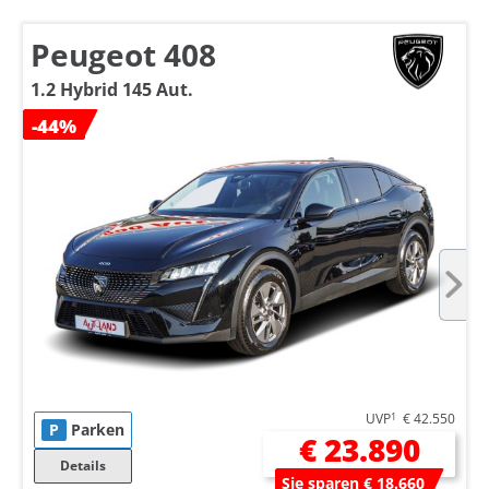
Peugeot 408
1.2 Hybrid 145 Aut.
-44%
UVP
1
€ 42.550
P
Parken
€ 23.890
Details
Sie sparen € 18.660