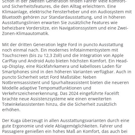
Schon in der zweiten Generation finden Fahrer viele Komfort-
und Sicherheitsfeatures, die den Alltag erleichtern. Eine
Klimaanlage, elektrische Fensterheber und ein Audiosystem mit
Bluetooth gehören zur Standardausstattung, und in höheren
Ausstattungslinien erwarten Sie zusätzliche Features wie
beheizbare Vordersitze, ein Navigationssystem und eine Zwei-
Zonen-Klimaautomatik.
Mit der dritten Generation legte Ford in puncto Ausstattung
noch einmal nach. Ein modernes Infotainmentsystem mit
Touchscreen (bis zu 12,3 Zoll) und die Integration von Apple
CarPlay und Android Auto bieten höchsten Komfort. Ein Head-
up-Display, eine Rückfahrkamera und kabelloses Laden für
Smartphones sind in den höheren Varianten verfügbar. Auch in
puncto Sicherheit setzt Ford Maßstäbe: Neben
Notbremsassistent und Spurhalteassistent bieten die neueren
Modelle adaptive Tempomatfunktionen und
Verkehrszeichenerkennung. Das 2024 eingeführte Facelift
brachte neue Assistenzsysteme wie einen erweiterten
Totwinkelassistenten hinzu, die die Sicherheit zusätzlich
erhöhen.
Der Kuga überzeugt in allen Ausstattungsvarianten durch eine
gute Ergonomie und viele Ablagemöglichkeiten. Fahrer und
Passagiere genießen ein hohes Maß an Komfort, das auch bei