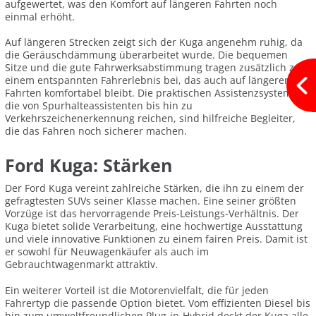
aufgewertet, was den Komfort auf längeren Fahrten noch
einmal erhöht.
Auf längeren Strecken zeigt sich der Kuga angenehm ruhig, da
die Geräuschdämmung überarbeitet wurde. Die bequemen
Sitze und die gute Fahrwerksabstimmung tragen zusätzlich zu
einem entspannten Fahrerlebnis bei, das auch auf längeren
Fahrten komfortabel bleibt. Die praktischen Assistenzsysteme,
die von Spurhalteassistenten bis hin zu
Verkehrszeichenerkennung reichen, sind hilfreiche Begleiter,
die das Fahren noch sicherer machen.
Ford Kuga: Stärken
Der Ford Kuga vereint zahlreiche Stärken, die ihn zu einem der
gefragtesten SUVs seiner Klasse machen. Eine seiner größten
Vorzüge ist das hervorragende Preis-Leistungs-Verhältnis. Der
Kuga bietet solide Verarbeitung, eine hochwertige Ausstattung
und viele innovative Funktionen zu einem fairen Preis. Damit ist
er sowohl für Neuwagenkäufer als auch im
Gebrauchtwagenmarkt attraktiv.
Ein weiterer Vorteil ist die Motorenvielfalt, die für jeden
Fahrertyp die passende Option bietet. Vom effizienten Diesel bis
hin zum umweltfreundlichen Plug-in-Hybrid deckt der Kuga alle