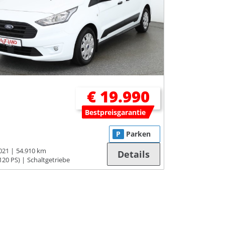
€ 19.990
Bestpreisgarantie
P
Parken
021
54.910 km
Details
120 PS)
Schaltgetriebe