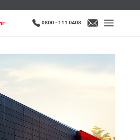
0800 - 111 0408
hr