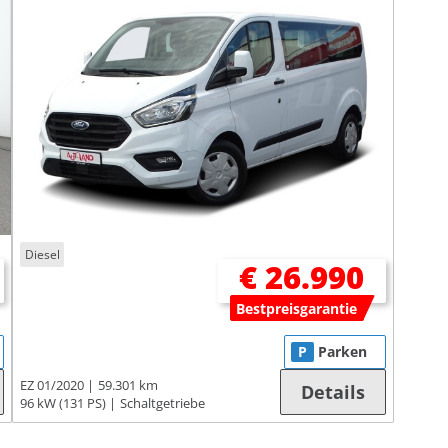
Diesel
€ 26.990
Bestpreisgarantie
P
Parken
EZ 01/2020
59.301 km
Details
96 kW (131 PS)
Schaltgetriebe