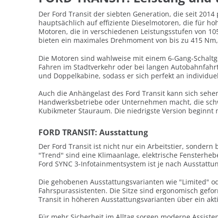
Der Ford Transit der siebten Generation, die seit 2014
hauptsächlich auf effiziente Dieselmotoren, die für h
Motoren, die in verschiedenen Leistungsstufen von 105
bieten ein maximales Drehmoment von bis zu 415 Nm, 
Die Motoren sind wahlweise mit einem 6-Gang-Schaltg
Fahren im Stadtverkehr oder bei langen Autobahnfahr
und Doppelkabine, sodass er sich perfekt an individue
Auch die Anhängelast des Ford Transit kann sich sehen 
Handwerksbetriebe oder Unternehmen macht, die schwer
Kubikmeter Stauraum. Die niedrigste Version beginnt 
FORD TRANSIT: Ausstattung
Der Ford Transit ist nicht nur ein Arbeitstier, sonde
"Trend" sind eine Klimaanlage, elektrische Fensterhebe
Ford SYNC 3-Infotainmentsystem ist je nach Ausstattun
Die gehobenen Ausstattungsvarianten wie "Limited" ode
Fahrspurassistenten. Die Sitze sind ergonomisch gefo
Transit in höheren Ausstattungsvarianten über ein 
Für mehr Sicherheit im Alltag sorgen moderne Assiste