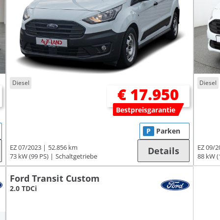
Diesel
Diesel
€ 17.950
Bestpreisgarantie
P
Parken
EZ 07/2023
52.856 km
EZ 09/2
Details
73 kW (99 PS)
Schaltgetriebe
88 kW (
Ford Transit Custom
2.0 TDCi