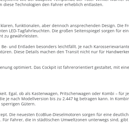
 diese Technologien den Fahrer erheblich entlasten.
m klaren, funktionalen, aber dennoch ansprechenden Design. Die Fr
kanten LED-Tagfahrleuchten. Die großen Seitenspiegel sorgen für 
ht zu gewährleisten.
Be- und Entladen besonders leichtfällt. Je nach Karosserievariant
mtüren. Diese Details machen den Transit nicht nur für Handwerker
nung optimiert. Das Cockpit ist fahrerorientiert gestaltet, mit ei
igkeit. Egal, ob als Kastenwagen, Pritschenwagen oder Kombi – für 
die je nach Modellversion bis zu 2.447 kg betragen kann. In Kombi
n sperrigen Gütern.
konzept. Die neuesten EcoBlue-Dieselmotoren sorgen für eine deutli
. Für Fahrer, die in städtischen Umweltzonen unterwegs sind, gibt