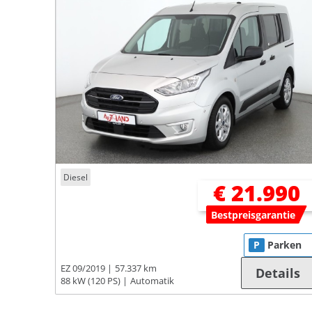
Diesel
€ 21.990
Bestpreisgarantie
P
Parken
EZ 09/2019
57.337 km
Details
88 kW (120 PS)
Automatik