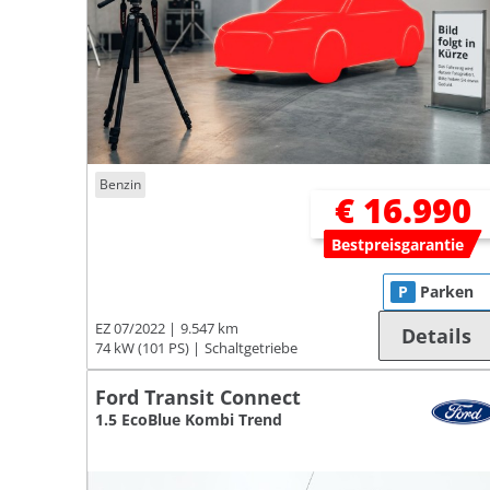
Benzin
€ 16.990
Bestpreisgarantie
P
Parken
EZ 07/2022
9.547 km
Details
74 kW (101 PS)
Schaltgetriebe
Ford Transit Connect
1.5 EcoBlue Kombi Trend