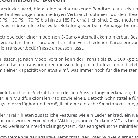
 produziert wird, bietet eine beeindruckende Bandbreite an Leistu
ohe Laufleistungen und niedrigen Verbrauch optimiert wurden. Bes
 PS, 130 PS, 170 PS bis hin zu 185 PS erhältlich sind. Diese mod
was insbesondere bei voller Beladung oder beim Anhängerbetrieb 
etriebe oder einer modernen 8-Gang-Automatik kombinierbar. Beso
ten. Zudem bietet Ford den Transit in verschiedenen Karosserieva
lle Transportbedürfnisse anpassen lässt.
lassen. Je nach Modellversion kann der Transit bis zu 3.500 kg zi
e Lasten transportieren müssen. In puncto Ladevolumen bietet de
mit einer Kapazität von etwa 9 m³, was immer noch für die meiste
rn bietet auch eine Vielzahl an modernen Ausstattungsmerkmalen, di
r, ein Multifunktionslenkrad sowie eine Bluetooth-Schnittstelle f
gslinie verfügbar und ermöglicht eine einfache Smartphone-Integr
r "Trail" bieten zusätzliche Features wie ein Lederlenkrad, ein 
rmt und wurden vom Verein "Aktion gesunder Rücken e.V." als beso
aktives Geräuschunterdrückungssystem, das Fahrgeräusche minimi
nzsysteme wie der adaptive Tempomat, der Toter-Winkel-Warner sow