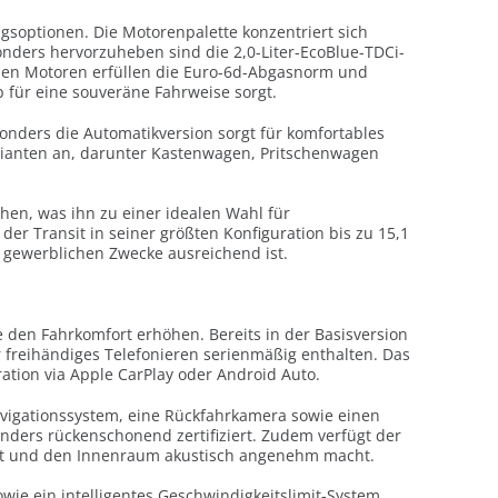
ngsoptionen. Die Motorenpalette konzentriert sich
onders hervorzuheben sind die 2,0-Liter-EcoBlue-TDCi-
ernen Motoren erfüllen die Euro-6d-Abgasnorm und
für eine souveräne Fahrweise sorgt.
nders die Automatikversion sorgt für komfortables
rianten an, darunter Kastenwagen, Pritschenwagen
ehen, was ihn zu einer idealen Wahl für
r Transit in seiner größten Konfiguration bis zu 15,1
n gewerblichen Zwecke ausreichend ist.
e den Fahrkomfort erhöhen. Bereits in der Basisversion
ür freihändiges Telefonieren serienmäßig enthalten. Das
ation via Apple CarPlay oder Android Auto.
Navigationssystem, eine Rückfahrkamera sowie einen
nders rückenschonend zertifiziert. Zudem verfügt der
ert und den Innenraum akustisch angenehm macht.
ie ein intelligentes Geschwindigkeitslimit-System.