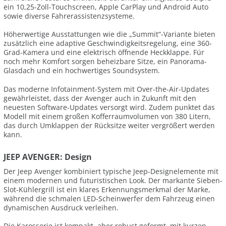
ein 10,25-Zoll-Touchscreen, Apple CarPlay und Android Auto
sowie diverse Fahrerassistenzsysteme.
Höherwertige Ausstattungen wie die „Summit“-Variante bieten
zusätzlich eine adaptive Geschwindigkeitsregelung, eine 360-
Grad-Kamera und eine elektrisch öffnende Heckklappe. Für
noch mehr Komfort sorgen beheizbare Sitze, ein Panorama-
Glasdach und ein hochwertiges Soundsystem.
Das moderne Infotainment-System mit Over-the-Air-Updates
gewährleistet, dass der Avenger auch in Zukunft mit den
neuesten Software-Updates versorgt wird. Zudem punktet das
Modell mit einem großen Kofferraumvolumen von 380 Litern,
das durch Umklappen der Rücksitze weiter vergrößert werden
kann.
JEEP AVENGER: Design
Der Jeep Avenger kombiniert typische Jeep-Designelemente mit
einem modernen und futuristischen Look. Der markante Sieben-
Slot-Kühlergrill ist ein klares Erkennungsmerkmal der Marke,
während die schmalen LED-Scheinwerfer dem Fahrzeug einen
dynamischen Ausdruck verleihen.
Die Karosserie ist kompakt, aber robust geformt, mit kurzen