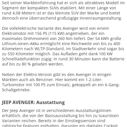
Seit seiner Markteinführung hat er sich als attraktives Modell im
Segment der kompakten SUVs etabliert. Mit einer Länge von
rund 4,08 Metern ist er das kleinste SUV der Marke und bietet
dennoch eine überraschend großzügige Innenraumgestaltung.
Die vollelektrische Variante des Avenger wird von einem
Elektromotor mit 156 PS (115 kW) angetrieben, der ein
maximales Drehmoment von 260 Nm liefert. Der 54 kWh große
Lithium-Ionen-Akku ermöglicht eine Reichweite von bis zu 400
Kilometern nach WLTP-Standard, im Stadtverkehr sind sogar bis
zu 550 Kilometer möglich. Das Aufladen geht dank 100 kW
Schnellladefunktion zügig: In rund 30 Minuten kann die Batterie
auf bis zu 80 % geladen werden.
Neben der Elektro-Version gibt es den Avenger in einigen
Märkten auch als Benziner. Hier kommt ein 1.2-Liter-
Turbomotor mit 100 PS zum Einsatz, gekoppelt an ein 6-Gang-
Schaltgetriebe.
JEEP AVENGER: Ausstattung
Der Jeep Avenger ist in verschiedenen Ausstattungslinien
erhältlich, die von der Basisausstattung bis hin zu luxuriösen
Varianten reichen. Bereits in der Einstiegsversion sind
zahlreiche Features enthalten, darunter ein digitales Cockpit,