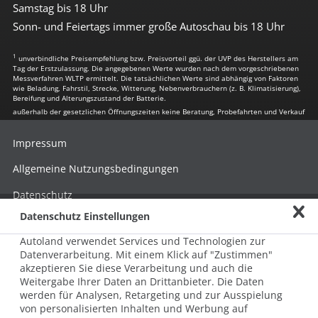
Samstag bis 18 Uhr
Sonn- und Feiertags immer große Autoschau bis 18 Uhr
1
unverbindliche Preisempfehlung bzw. Preisvorteil ggü. der UVP des Herstellers am
Tag der Erstzulassung. Die angegebenen Werte wurden nach dem vorgeschriebenen
Messverfahren WLTP ermittelt. Die tatsächlichen Werte sind abhängig von Faktoren
wie Beladung, Fahrstil, Strecke, Witterung, Nebenverbrauchern (z. B. Klimatisierung),
Bereifung und Alterungszustand der Batterie.
außerhalb der gesetzlichen Öffnungszeiten keine Beratung, Probefahrten und Verkauf
Impressum
Allgemeine Nutzungsbedingungen
Datenschutz
Datenschutz Einstellungen
Hinweisgebersystem nach HinSchG
Autoland verwendet Services und Technologien zur
Beschwerde nach LkSG
Datenverarbeitung. Mit einem Klick auf "Zustimmen"
akzeptieren Sie diese Verarbeitung und auch die
Grundsatzerklärung zum LkSG
Weitergabe Ihrer Daten an Drittanbieter. Die Daten
© 2026 AUTOLAND 24 SE & Co. Betriebs KG
werden für Analysen, Retargeting und zur Ausspielung
Werner-von-Siemens-Str. 2, 06796 Brehna, Deutschland
von personalisierten Inhalten und Werbung auf