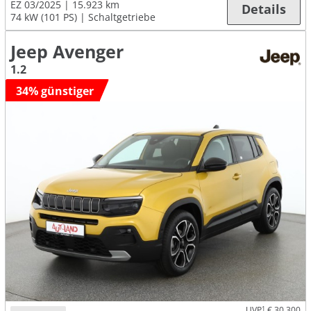
EZ 03/2025
15.923 km
Details
74 kW (101 PS)
Schaltgetriebe
Jeep Avenger
1.2
34% günstiger
UVP
1
€ 30.300