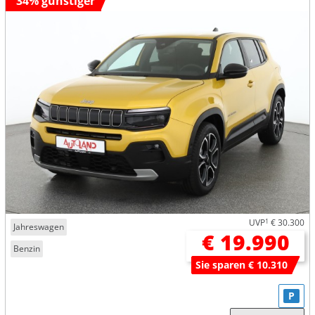
34% günstiger
UVP
1
€ 30.300
Jahreswagen
€ 19.990
Benzin
Sie sparen € 10.310
P