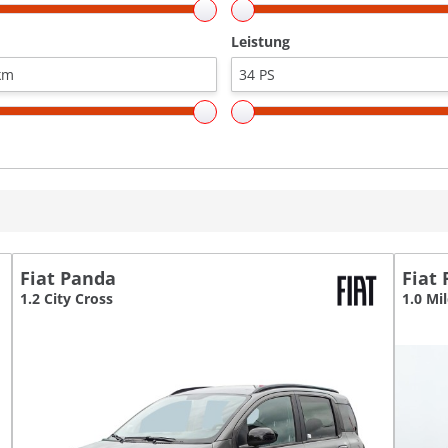
Leistung
Fiat Panda
Fiat
1.2 City Cross
1.0 Mi