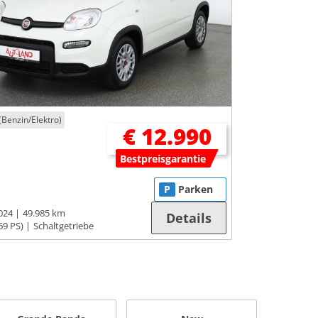
(Benzin/Elektro)
€ 12.990
Bestpreisgarantie
P
Parken
024
49.985 km
Details
69 PS)
Schaltgetriebe