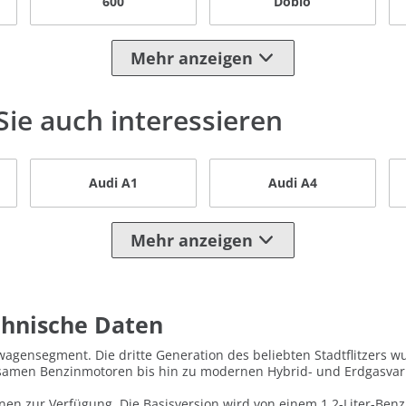
600
Doblo
Mehr anzeigen
ie auch interessieren
Audi A1
Audi A4
Mehr anzeigen
chnische Daten
nwagensegment. Die dritte Generation des beliebten Stadtflitzers 
arsamen Benzinmotoren bis hin zu modernen Hybrid- und Erdgasvar
onen zur Verfügung. Die Basisversion wird von einem 1,2-Liter-Be