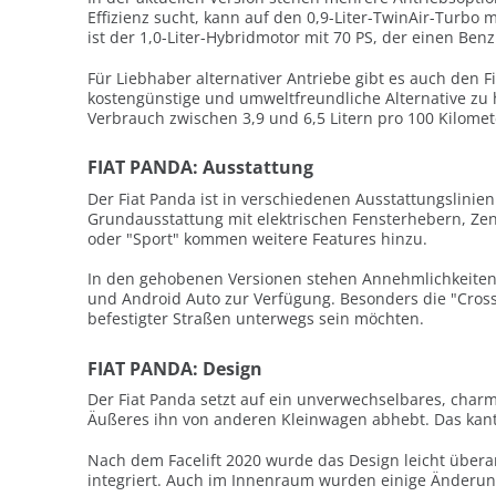
Effizienz sucht, kann auf den 0,9-Liter-TwinAir-Turbo
ist der 1,0-Liter-Hybridmotor mit 70 PS, der einen B
Für Liebhaber alternativer Antriebe gibt es auch den F
kostengünstige und umweltfreundliche Alternative zu
Verbrauch zwischen 3,9 und 6,5 Litern pro 100 Kilomete
FIAT PANDA: Ausstattung
Der Fiat Panda ist in verschiedenen Ausstattungslinien 
Grundausstattung mit elektrischen Fensterhebern, Zent
oder "Sport" kommen weitere Features hinzu.
In den gehobenen Versionen stehen Annehmlichkeiten 
und Android Auto zur Verfügung. Besonders die "Cross"
befestigter Straßen unterwegs sein möchten.
FIAT PANDA: Design
Der Fiat Panda setzt auf ein unverwechselbares, cha
Äußeres ihn von anderen Kleinwagen abhebt. Das kant
Nach dem Facelift 2020 wurde das Design leicht übera
integriert. Auch im Innenraum wurden einige Änderun