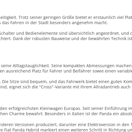
lseitigkeit. Trotz seiner geringen Größe bietet er erstaunlich viel 
as das Fahren in der Stadt besonders angenehm macht.
e Schalter und Bedienelemente sind übersichtlich angeordnet, und 
htert. Dank der robusten Bauweise und der bewährten Technik ist
ch seine Alltagstauglichkeit. Seine kompakten Abmessungen machen
en ausreichend Platz für Fahrer und Beifahrer sowie einen variab
t. Die Sitze sind bequem, und das Fahrwerk bietet einen guten Ko
ind, eignet sich die "Cross"-Variante mit ihrem Allradantrieb auc
den erfolgreichsten Kleinwagen Europas. Seit seiner Einführung im
chen Charme bewahrt. Besonders in Italien ist der Panda ein absol
deren Versionen produziert, darunter eine Elektroversion in den 1
le Fiat Panda Hybrid markiert einen weiteren Schritt in Richtung u