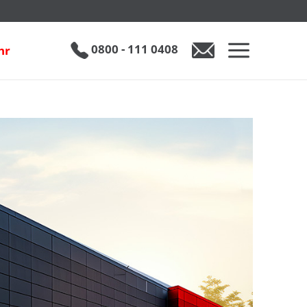
0800 - 111 0408
hr