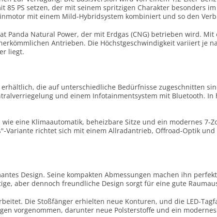
 mit 85 PS setzen, der mit seinem spritzigen Charakter besonders 
enzinmotor mit einem Mild-Hybridsystem kombiniert und so den Verb
iat Panda Natural Power, der mit Erdgas (CNG) betrieben wird. Mit 
 herkömmlichen Antrieben. Die Höchstgeschwindigkeit variiert je 
r liegt.
erhältlich, die auf unterschiedliche Bedürfnisse zugeschnitten sin
ralverriegelung und einem Infotainmentsystem mit Bluetooth. In h
wie eine Klimaautomatik, beheizbare Sitze und ein modernes 7-Zo
-Variante richtet sich mit einem Allradantrieb, Offroad-Optik und
rmantes Design. Seine kompakten Abmessungen machen ihn perfekt
ige, aber dennoch freundliche Design sorgt für eine gute Rauma
rbeitet. Die Stoßfänger erhielten neue Konturen, und die LED-Tag
gen vorgenommen, darunter neue Polsterstoffe und ein modernes