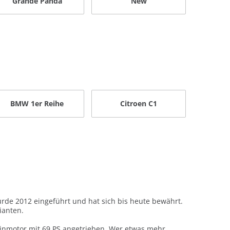
Grande Panda
New
BMW 1er Reihe
Citroen C1
wurde 2012 eingeführt und hat sich bis heute bewährt.
ianten.
nzinmotor mit 69 PS angetrieben. Wer etwas mehr