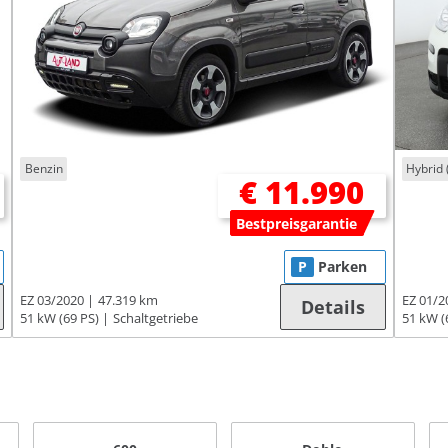
Benzin
Hybrid 
€ 11.990
Bestpreisgarantie
P
Parken
EZ 03/2020
47.319 km
EZ 01/2
Details
51 kW (69 PS)
Schaltgetriebe
51 kW (