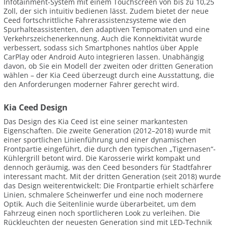
Infotainment-System mit einem Touchscreen von bis zu 10,25
Zoll, der sich intuitiv bedienen lässt. Zudem bietet der neue
Ceed fortschrittliche Fahrerassistenzsysteme wie den
Spurhalteassistenten, den adaptiven Tempomaten und eine
Verkehrszeichenerkennung. Auch die Konnektivität wurde
verbessert, sodass sich Smartphones nahtlos über Apple
CarPlay oder Android Auto integrieren lassen. Unabhängig
davon, ob Sie ein Modell der zweiten oder dritten Generation
wählen – der Kia Ceed überzeugt durch eine Ausstattung, die
den Anforderungen moderner Fahrer gerecht wird.
Kia Ceed Design
Das Design des Kia Ceed ist eine seiner markantesten
Eigenschaften. Die zweite Generation (2012–2018) wurde mit
einer sportlichen Linienführung und einer dynamischen
Frontpartie eingeführt, die durch den typischen „Tigernasen“-
Kühlergrill betont wird. Die Karosserie wirkt kompakt und
dennoch geräumig, was den Ceed besonders für Stadtfahrer
interessant macht. Mit der dritten Generation (seit 2018) wurde
das Design weiterentwickelt: Die Frontpartie erhielt schärfere
Linien, schmalere Scheinwerfer und eine noch modernere
Optik. Auch die Seitenlinie wurde überarbeitet, um dem
Fahrzeug einen noch sportlicheren Look zu verleihen. Die
Rückleuchten der neuesten Generation sind mit LED-Technik