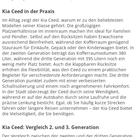
Kia Ceed in der Praxis
Im Alltag zeigt der Kia Ceed, warum er zu den beliebtesten
Modellen seiner Klasse gehört. Die großzügigen
Platzverhältnisse im Innenraum machen ihn ideal für Familien
und Pendler. Selbst auf den Rücksitzen haben Erwachsene
ausreichend Beinfreiheit, während der Kofferraum genügend
Stauraum für Einkäufe, Gepäck oder den Kinderwagen bietet. In
der zweiten Generation beträgt das Kofferraumvolumen 380
Liter, während die dritte Generation mit 395 Litern noch ein
wenig mehr Platz bietet. Auch die klappbaren Rücksitze
erhöhen die Flexibilität, was den Ceed zu einem praktischen
Begleiter für verschiedenste Anforderungen macht. Die dritte
Generation punktet zudem mit einer verbesserten
Schallisolierung und einem noch angenehmeren Fahrkomfort.
In der Stadt überzeugt der Ceed durch seine Wendigkeit,
während er auf der Autobahn durch seine Laufruhe und die
präzise Lenkung besticht. Egal, ob Sie häufig kurze Strecken
fahren oder längere Reisen unternehmen – der Kia Ceed bietet
die Vielseitigkeit, die Sie benötigen.
Kia Ceed: Vergleich 2. und 3. Generation
Der Vergleich zwischen der zweiten und der dritten Generation