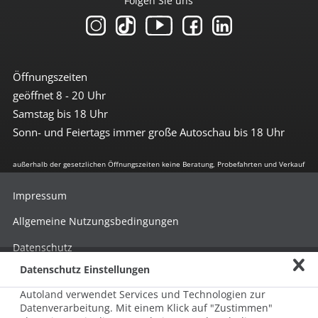
Folgen Sie uns
Öffnungszeiten
geöffnet 8 - 20 Uhr
Samstag bis 18 Uhr
Sonn- und Feiertags immer große Autoschau bis 18 Uhr
außerhalb der gesetzlichen Öffnungszeiten keine Beratung, Probefahrten und Verkauf
Impressum
Allgemeine Nutzungsbedingungen
Datenschutz
Datenschutz Einstellungen
Hinweisgebersystem nach HinSchG
Autoland verwendet Services und Technologien zur
Beschwerde nach LkSG
Datenverarbeitung. Mit einem Klick auf "Zustimmen"