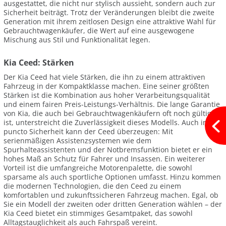
ausgestattet, die nicht nur stylisch aussieht, sondern auch zur
Sicherheit beiträgt. Trotz der Veränderungen bleibt die zweite
Generation mit ihrem zeitlosen Design eine attraktive Wahl für
Gebrauchtwagenkäufer, die Wert auf eine ausgewogene
Mischung aus Stil und Funktionalität legen.
Kia Ceed: Stärken
Der Kia Ceed hat viele Stärken, die ihn zu einem attraktiven
Fahrzeug in der Kompaktklasse machen. Eine seiner größten
Stärken ist die Kombination aus hoher Verarbeitungsqualität
und einem fairen Preis-Leistungs-Verhältnis. Die lange Garantie
von Kia, die auch bei Gebrauchtwagenkäufern oft noch gültig
ist, unterstreicht die Zuverlässigkeit dieses Modells. Auch in
puncto Sicherheit kann der Ceed überzeugen: Mit
serienmäßigen Assistenzsystemen wie dem
Spurhalteassistenten und der Notbremsfunktion bietet er ein
hohes Maß an Schutz für Fahrer und Insassen. Ein weiterer
Vorteil ist die umfangreiche Motorenpalette, die sowohl
sparsame als auch sportliche Optionen umfasst. Hinzu kommen
die modernen Technologien, die den Ceed zu einem
komfortablen und zukunftssicheren Fahrzeug machen. Egal, ob
Sie ein Modell der zweiten oder dritten Generation wählen – der
Kia Ceed bietet ein stimmiges Gesamtpaket, das sowohl
Alltagstauglichkeit als auch Fahrspaß vereint.