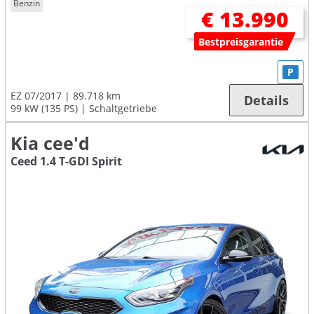
Benzin
€ 13.990
Bestpreisgarantie
P
EZ 07/2017
89.718 km
Details
99 kW (135 PS)
Schaltgetriebe
Kia cee'd
Ceed 1.4 T-GDI Spirit