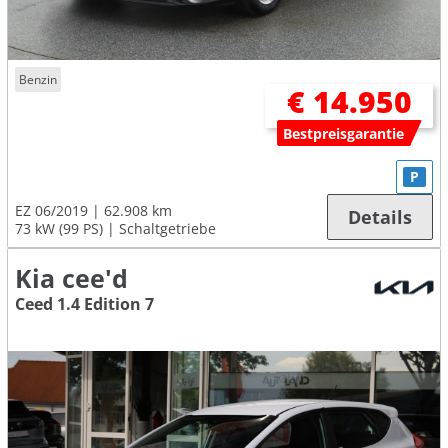
Benzin
€ 14.950
Bestpreisgarantie
P
EZ 06/2019
62.908 km
Details
73 kW (99 PS)
Schaltgetriebe
Kia cee'd
Ceed 1.4 Edition 7