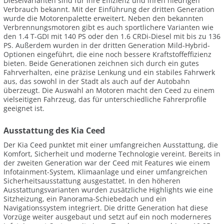
Dieselvarianten sind für ihre Effizienz und ihren niedrigen
Verbrauch bekannt. Mit der Einführung der dritten Generation
wurde die Motorenpalette erweitert. Neben den bekannten
Verbrennungsmotoren gibt es auch sportlichere Varianten wie
den 1.4 T-GDI mit 140 PS oder den 1.6 CRDi-Diesel mit bis zu 136
PS. Außerdem wurden in der dritten Generation Mild-Hybrid-
Optionen eingeführt, die eine noch bessere Kraftstoffeffizienz
bieten. Beide Generationen zeichnen sich durch ein gutes
Fahrverhalten, eine präzise Lenkung und ein stabiles Fahrwerk
aus, das sowohl in der Stadt als auch auf der Autobahn
überzeugt. Die Auswahl an Motoren macht den Ceed zu einem
vielseitigen Fahrzeug, das für unterschiedliche Fahrerprofile
geeignet ist.
Ausstattung des Kia Ceed
Der Kia Ceed punktet mit einer umfangreichen Ausstattung, die
Komfort, Sicherheit und moderne Technologie vereint. Bereits in
der zweiten Generation war der Ceed mit Features wie einem
Infotainment-System, Klimaanlage und einer umfangreichen
Sicherheitsausstattung ausgestattet. In den höheren
Ausstattungsvarianten wurden zusätzliche Highlights wie eine
Sitzheizung, ein Panorama-Schiebedach und ein
Navigationssystem integriert. Die dritte Generation hat diese
Vorzüge weiter ausgebaut und setzt auf ein noch moderneres