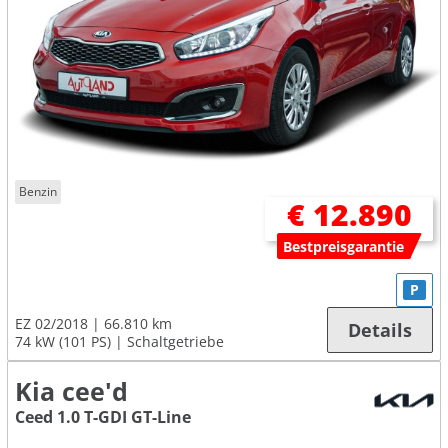
Benzin
€ 12.890
Bestpreisgarantie
P
EZ 02/2018
66.810 km
Details
74 kW (101 PS)
Schaltgetriebe
Kia cee'd
Ceed 1.0 T-GDI GT-Line