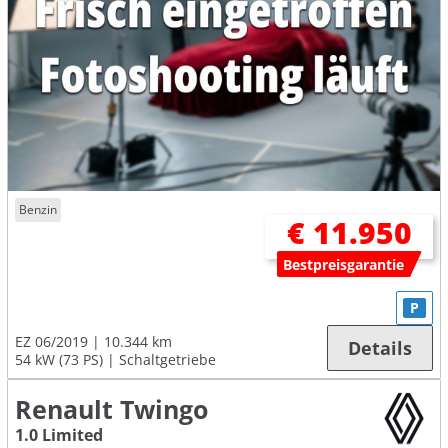
Benzin
€ 11.950
Bestpreisgarantie
P
EZ 06/2019
10.344 km
Details
54 kW (73 PS)
Schaltgetriebe
Renault Twingo
1.0 Limited