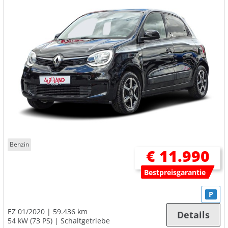
Benzin
€ 11.990
Bestpreisgarantie
P
EZ 01/2020
59.436 km
Details
54 kW (73 PS)
Schaltgetriebe