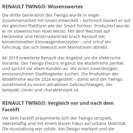
RENAULT TWINGO: Wissenswertes
Die dritte Generation des Twingo wurde in enger
Zusammenarbeit mit Smart entwickelt – technisch basiert er auf
der gleichen Plattform wie der Smart ForFour. Produziert wurde
er im slowenischen Novo Mesto. Mit dem Wechsel auf
Heckmotor und Hinterradantrieb brach Renault mit
konventionellen Kleinwagenkonzepten – und schuf ein
Fahrzeug, das sich bewusst vom Mainstream abhebt.
Ab 2019 erweiterte Renault das Angebot um die elektrische
Variante. Der Twingo Electric ergänzt die Modellreihe perfekt
und spricht vor allem Kunden an, die einen zuverlässigen,
emissionsfreien Stadtbegleiter suchen. Die Produktion der
Modellreihe wurde 2024 eingestellt – damit wird der Twingo
zunehmend zu einem attraktiven Gebrauchtwagen, der
kompakt, clever und charakterstark ist.
RENAULT TWINGO: Vergleich vor und nach dem
Facelift
Vor dem Facelift präsentierte sich der Twingo verspielt,
zweckmäßig und mit einem klaren Fokus auf urbane Mobilität.
Die Ausstattung war solide, das Design markant und die