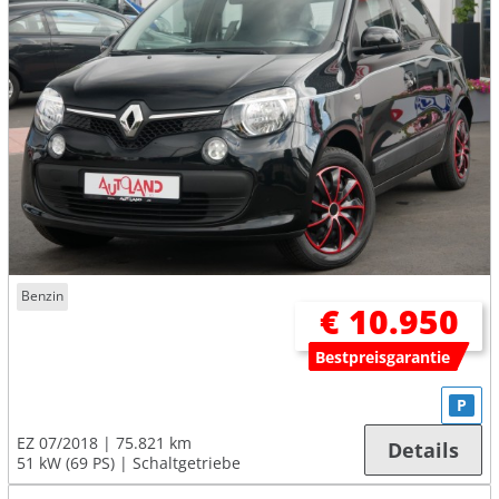
Benzin
€ 10.950
Bestpreisgarantie
P
EZ 07/2018
75.821 km
Details
51 kW (69 PS)
Schaltgetriebe