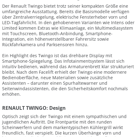
Der Renault Twingo bietet trotz seiner kompakten Größe eine
umfangreiche Ausstattung. Bereits die Basismodelle verfügen
über Zentralverriegelung, elektrische Fensterheber vorn und
LED-Tagfahrlicht. In den gehobeneren Varianten wie Intens oder
Limited kommen Extras wie Klimaanlage, ein Multimediasystem
mit Touchscreen, Bluetooth-Anbindung, Smartphone-
Integration, ein höhenverstellbarer Fahrersitz sowie
Rückfahrkamera und Parksensoren hinzu.
Ein Highlight des Twingo ist das drehbare Display mit
Smartphone-Spiegelung. Das Infotainmentsystem lässt sich
intuitiv bedienen, während das Armaturenbrett klar strukturiert
bleibt. Nach dem Facelift erhielt der Twingo eine modernere
Bedienoberfläche, neue Materialien sowie zusätzliche
Assistenten – darunter einen Spurhaltewarner und
Seitenwindassistenten, die den Sicherheitskomfort nochmals
erhöhen.
RENAULT TWINGO: Design
Optisch zeigt sich der Twingo mit einem sympathischen und
jugendlichen Auftritt. Die Frontpartie mit den runden
Scheinwerfern und dem markentypischen Kühlergrill wirkt
freundlich, fast verspielt. Die kurzen Überhänge vorn und