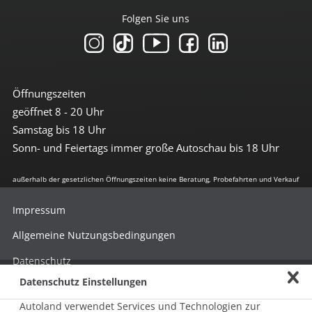
Folgen Sie uns
Öffnungszeiten
geöffnet 8 - 20 Uhr
Samstag bis 18 Uhr
Sonn- und Feiertags immer große Autoschau bis 18 Uhr
außerhalb der gesetzlichen Öffnungszeiten keine Beratung, Probefahrten und Verkauf
Impressum
Allgemeine Nutzungsbedingungen
Datenschutz
Datenschutz Einstellungen
Hinweisgebersystem nach HinSchG
Autoland verwendet Services und Technologien zur
Beschwerde nach LkSG