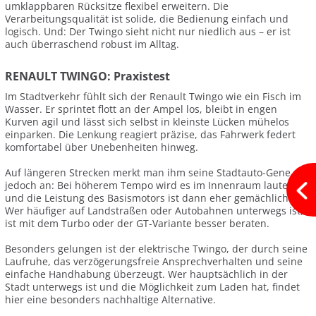
umklappbaren Rücksitze flexibel erweitern. Die
Verarbeitungsqualität ist solide, die Bedienung einfach und
logisch. Und: Der Twingo sieht nicht nur niedlich aus – er ist
auch überraschend robust im Alltag.
RENAULT TWINGO: Praxistest
Im Stadtverkehr fühlt sich der Renault Twingo wie ein Fisch im
Wasser. Er sprintet flott an der Ampel los, bleibt in engen
Kurven agil und lässt sich selbst in kleinste Lücken mühelos
einparken. Die Lenkung reagiert präzise, das Fahrwerk federt
komfortabel über Unebenheiten hinweg.
Auf längeren Strecken merkt man ihm seine Stadtauto-Gene
jedoch an: Bei höherem Tempo wird es im Innenraum lauter,
und die Leistung des Basismotors ist dann eher gemächlich.
Wer häufiger auf Landstraßen oder Autobahnen unterwegs ist,
ist mit dem Turbo oder der GT-Variante besser beraten.
Besonders gelungen ist der elektrische Twingo, der durch seine
Laufruhe, das verzögerungsfreie Ansprechverhalten und seine
einfache Handhabung überzeugt. Wer hauptsächlich in der
Stadt unterwegs ist und die Möglichkeit zum Laden hat, findet
hier eine besonders nachhaltige Alternative.