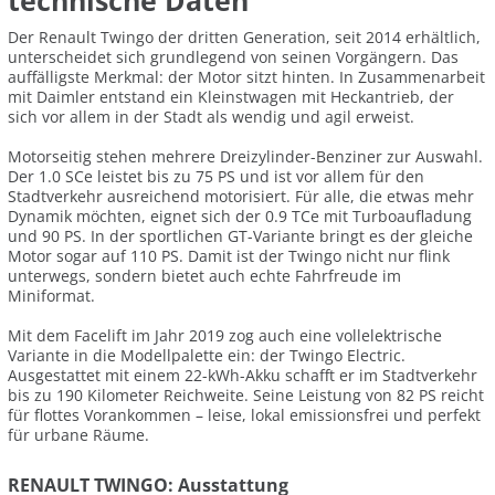
technische Daten
Der Renault Twingo der dritten Generation, seit 2014 erhältlich,
unterscheidet sich grundlegend von seinen Vorgängern. Das
auffälligste Merkmal: der Motor sitzt hinten. In Zusammenarbeit
mit Daimler entstand ein Kleinstwagen mit Heckantrieb, der
sich vor allem in der Stadt als wendig und agil erweist.
Motorseitig stehen mehrere Dreizylinder-Benziner zur Auswahl.
Der 1.0 SCe leistet bis zu 75 PS und ist vor allem für den
Stadtverkehr ausreichend motorisiert. Für alle, die etwas mehr
Dynamik möchten, eignet sich der 0.9 TCe mit Turboaufladung
und 90 PS. In der sportlichen GT-Variante bringt es der gleiche
Motor sogar auf 110 PS. Damit ist der Twingo nicht nur flink
unterwegs, sondern bietet auch echte Fahrfreude im
Miniformat.
Mit dem Facelift im Jahr 2019 zog auch eine vollelektrische
Variante in die Modellpalette ein: der Twingo Electric.
Ausgestattet mit einem 22-kWh-Akku schafft er im Stadtverkehr
bis zu 190 Kilometer Reichweite. Seine Leistung von 82 PS reicht
für flottes Vorankommen – leise, lokal emissionsfrei und perfekt
für urbane Räume.
RENAULT TWINGO: Ausstattung