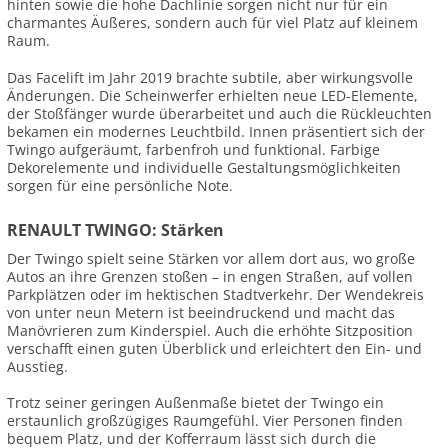
hinten sowie die hohe Dachlinie sorgen nicht nur für ein
charmantes Äußeres, sondern auch für viel Platz auf kleinem
Raum.
Das Facelift im Jahr 2019 brachte subtile, aber wirkungsvolle
Änderungen. Die Scheinwerfer erhielten neue LED-Elemente,
der Stoßfänger wurde überarbeitet und auch die Rückleuchten
bekamen ein modernes Leuchtbild. Innen präsentiert sich der
Twingo aufgeräumt, farbenfroh und funktional. Farbige
Dekorelemente und individuelle Gestaltungsmöglichkeiten
sorgen für eine persönliche Note.
RENAULT TWINGO: Stärken
Der Twingo spielt seine Stärken vor allem dort aus, wo große
Autos an ihre Grenzen stoßen – in engen Straßen, auf vollen
Parkplätzen oder im hektischen Stadtverkehr. Der Wendekreis
von unter neun Metern ist beeindruckend und macht das
Manövrieren zum Kinderspiel. Auch die erhöhte Sitzposition
verschafft einen guten Überblick und erleichtert den Ein- und
Ausstieg.
Trotz seiner geringen Außenmaße bietet der Twingo ein
erstaunlich großzügiges Raumgefühl. Vier Personen finden
bequem Platz, und der Kofferraum lässt sich durch die