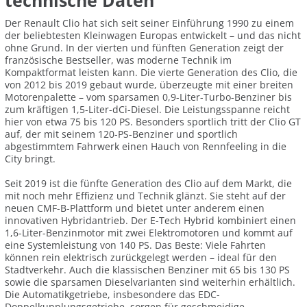
technische Daten
Der Renault Clio hat sich seit seiner Einführung 1990 zu einem
der beliebtesten Kleinwagen Europas entwickelt – und das nicht
ohne Grund. In der vierten und fünften Generation zeigt der
französische Bestseller, was moderne Technik im
Kompaktformat leisten kann. Die vierte Generation des Clio, die
von 2012 bis 2019 gebaut wurde, überzeugte mit einer breiten
Motorenpalette – vom sparsamen 0,9-Liter-Turbo-Benziner bis
zum kräftigen 1,5-Liter-dCi-Diesel. Die Leistungsspanne reicht
hier von etwa 75 bis 120 PS. Besonders sportlich tritt der Clio GT
auf, der mit seinem 120-PS-Benziner und sportlich
abgestimmtem Fahrwerk einen Hauch von Rennfeeling in die
City bringt.
Seit 2019 ist die fünfte Generation des Clio auf dem Markt, die
mit noch mehr Effizienz und Technik glänzt. Sie steht auf der
neuen CMF-B-Plattform und bietet unter anderem einen
innovativen Hybridantrieb. Der E-Tech Hybrid kombiniert einen
1,6-Liter-Benzinmotor mit zwei Elektromotoren und kommt auf
eine Systemleistung von 140 PS. Das Beste: Viele Fahrten
können rein elektrisch zurückgelegt werden – ideal für den
Stadtverkehr. Auch die klassischen Benziner mit 65 bis 130 PS
sowie die sparsamen Dieselvarianten sind weiterhin erhältlich.
Die Automatikgetriebe, insbesondere das EDC-
Doppelkupplungsgetriebe, sorgen für geschmeidige