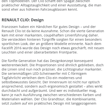
den Topmodellen. Der Clio schafft den Spagat zwischen
praktischer Alltagstauglichkeit und einer Ausstattung, die man
sonst eher aus höheren Fahrzeugklassen kennt.
RENAULT CLIO: Design
Franzosen haben ein Händchen für gutes Design – und der
Renault Clio ist da keine Ausnahme. Schon die vierte Generation
kam mit einer markanten, coupéhaften Linienführung daher.
Die versteckten hinteren Türgriffe sorgten für einen besonders
sportlichen Look, der an größere Modelle erinnerte. Nach dem
Facelift 2016 wurde das Design noch etwas geschärft, mit neuen
Leuchten und einer überarbeiteten Frontpartie.
Die fünfte Generation hat das Designkonzept konsequent
weiterentwickelt. Die Proportionen sind ähnlich geblieben, doch
die Linien sind nun noch präziser, die Lichtsignatur markanter.
Die serienmäßigen LED-Scheinwerfer mit C-förmigem
Tagfahrlicht verleihen dem Clio ein modernes und
selbstbewusstes Gesicht. Der Innenraum ist nicht nur optisch
ansprechend, sondern auch ergonomisch gestaltet – alles wirkt
durchdacht und aufgeräumt. Und wer es individueller mag,
kann je nach Ausführung zwischen verschiedenen Farben und
Materialien wählen. Der Clio Grandtour, die Kombivariante,
setzt zudem auf ein praktisches Design mit langgezogenem