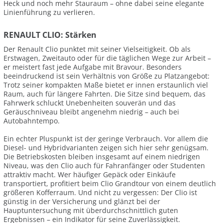
Heck und noch mehr Stauraum – ohne dabei seine elegante
Linienführung zu verlieren.
RENAULT CLIO: Stärken
Der Renault Clio punktet mit seiner Vielseitigkeit. Ob als
Erstwagen, Zweitauto oder für die täglichen Wege zur Arbeit –
er meistert fast jede Aufgabe mit Bravour. Besonders
beeindruckend ist sein Verhältnis von Größe zu Platzangebot:
Trotz seiner kompakten Maße bietet er innen erstaunlich viel
Raum, auch für längere Fahrten. Die Sitze sind bequem, das
Fahrwerk schluckt Unebenheiten souverän und das
Geräuschniveau bleibt angenehm niedrig – auch bei
Autobahntempo.
Ein echter Pluspunkt ist der geringe Verbrauch. Vor allem die
Diesel- und Hybridvarianten zeigen sich hier sehr genügsam.
Die Betriebskosten bleiben insgesamt auf einem niedrigen
Niveau, was den Clio auch für Fahranfänger oder Studenten
attraktiv macht. Wer häufiger Gepäck oder Einkäufe
transportiert, profitiert beim Clio Grandtour von einem deutlich
größeren Kofferraum. Und nicht zu vergessen: Der Clio ist
günstig in der Versicherung und glänzt bei der
Hauptuntersuchung mit überdurchschnittlich guten
Ergebnissen – ein Indikator für seine Zuverlässigkeit.