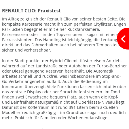
RENAULT CLIO: Praxistest
Im Alltag zeigt sich der Renault Clio von seiner besten Seite. Die
kompakte Karosserie macht ihn zum perfekten Cityflitzer. Engen
Parklücken begegnet er mit einer Rückfahrkamera,
Parksensoren oder – in den Topversionen – sogar mit einem
Parkassistenten. Das Handling ist leichtgängig, die Lenkung
direkt und das Fahrverhalten auch bei höherem Tempo stets
sicher und vorhersehbar.
In der Stadt punktet der Hybrid-Clio mit flüsterleisem Antrieb,
während auf der Landstraße oder Autobahn der Turbo-Benziner
oder Diesel genügend Reserven bereithält. Die Automatik
arbeitet schnell und ruckfrei, was insbesondere im Stop-and-
Go-Verkehr angenehm auffällt. Auch die Bedienung im
Innenraum überzeugt: Viele Funktionen lassen sich intuitiv über
das zentrale Display oder per Sprachbefehl steuern. Im Fond
finden zwei Erwachsene bequem Platz, auch wenn die Kopf-
und Beinfreiheit naturgemäß nicht auf Oberklasse-Niveau liegt.
Dafür ist der Kofferraum mit rund 391 Litern beim aktuellen
Modell erfreulich großzügig – im Grandtour sogar noch deutlich
mehr. Praktisch für Familien oder Wochenendausflüge.