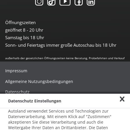
Öffnungszeiten
geöffnet 8 - 20 Uhr
Samstag bis 18 Uhr
Sonn- und Feiertags immer große Autoschau bis 18 Uhr
außerhalb der gesetzlichen Öffnungszeiten keine Beratung, Probefahrten und Verkauf
Impressum
Allgemeine Nutzungsbedingungen
Datenschutz
Datenschutz Einstellungen
Hinweisgebersystem nach HinSchG
Autoland verwendet Services und Technologien zur
Beschwerde nach LkSG
Datenverarbeitung. Mit einem Klick auf "Zustimmen"
akzeptieren Sie diese Verarbeitung und auch die
Grundsatzerklärung zum LkSG
Weitergabe Ihrer Daten an Drittanbieter. Die Daten