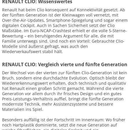
RENAULT CLIO: Wissenswertes
Renault hat beim Clio konsequent auf Konnektivität gesetzt. Ab
der fünften Generation ist der Kleinwagen voll vernetzt, mit
Over-the-Air-Updates, Smartphone-Spiegelung und sogar einem
digitalen Cockpit. Auch in Sachen Sicherheit setzt der Clio
Maßstäbe. Im Euro-NCAP-Crashtest erhielt er die volle 5-Sterne-
Bewertung – ein beruhigendes Argument für alle, die mit
Familie unterwegs sind. Und noch ein Vorteil: Gebrauchte Clio-
Modelle sind äußerst gefragt, was auch den
Wiederverkaufswert stabil hält.
RENAULT CLIO: Vergleich vierte und fünfte Generation
Der Wechsel von der vierten zur fünften Clio-Generation ist kein
Bruch, sondern eine durchdachte Evolution. Optisch bleibt der
Wiedererkennungswert erhalten, doch technisch und qualitativ
hat Renault einen großen Schritt gemacht. Während die vierte
Generation vor allem durch ihr frisches Design und ein gutes
Preis-Leistungs-Verhältnis auffiel, bringt die fünfte Generation
modernste Technik, mehr Assistenzsysteme und bessere
Materialien ins Spiel.
Besonders auffällig ist der Fortschritt im Innenraum: Wo früher
noch Hartplastik dominierte, setzt die neue Generation auf