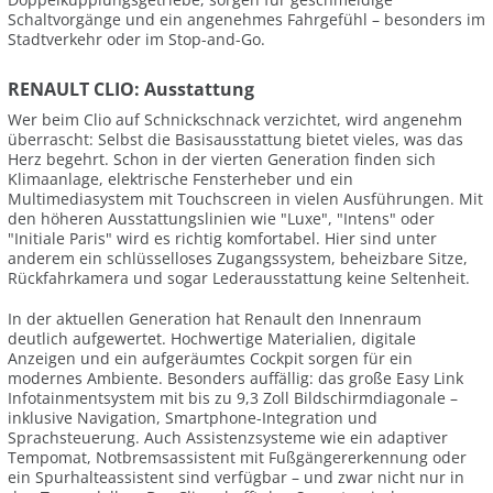
Schaltvorgänge und ein angenehmes Fahrgefühl – besonders im
Stadtverkehr oder im Stop-and-Go.
RENAULT CLIO: Ausstattung
Wer beim Clio auf Schnickschnack verzichtet, wird angenehm
überrascht: Selbst die Basisausstattung bietet vieles, was das
Herz begehrt. Schon in der vierten Generation finden sich
Klimaanlage, elektrische Fensterheber und ein
Multimediasystem mit Touchscreen in vielen Ausführungen. Mit
den höheren Ausstattungslinien wie "Luxe", "Intens" oder
"Initiale Paris" wird es richtig komfortabel. Hier sind unter
anderem ein schlüsselloses Zugangssystem, beheizbare Sitze,
Rückfahrkamera und sogar Lederausstattung keine Seltenheit.
In der aktuellen Generation hat Renault den Innenraum
deutlich aufgewertet. Hochwertige Materialien, digitale
Anzeigen und ein aufgeräumtes Cockpit sorgen für ein
modernes Ambiente. Besonders auffällig: das große Easy Link
Infotainmentsystem mit bis zu 9,3 Zoll Bildschirmdiagonale –
inklusive Navigation, Smartphone-Integration und
Sprachsteuerung. Auch Assistenzsysteme wie ein adaptiver
Tempomat, Notbremsassistent mit Fußgängererkennung oder
ein Spurhalteassistent sind verfügbar – und zwar nicht nur in