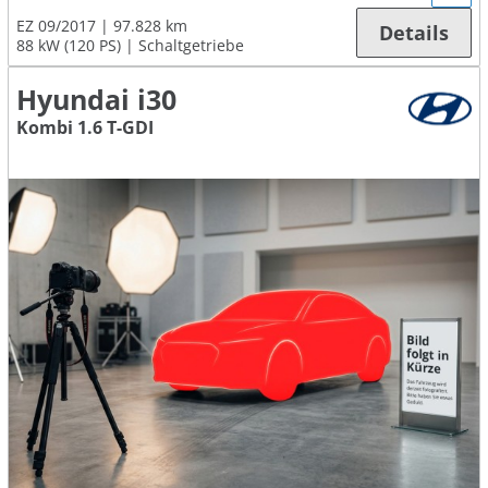
EZ 09/2017
97.828 km
Details
88 kW (120 PS)
Schaltgetriebe
Hyundai i30
Kombi 1.6 T-GDI