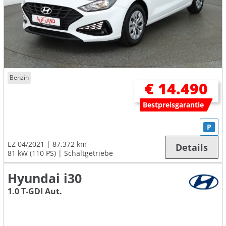
Benzin
€ 14.490
Bestpreisgarantie
P
EZ 04/2021
87.372 km
Details
81 kW (110 PS)
Schaltgetriebe
Hyundai i30
1.0 T-GDI Aut.