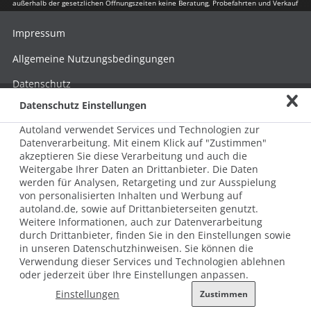
außerhalb der gesetzlichen Öffnungszeiten keine Beratung, Probefahrten und Verkauf
Impressum
Allgemeine Nutzungsbedingungen
Datenschutz
Datenschutz Einstellungen
Hinweisgebersystem nach HinSchG
Autoland verwendet Services und Technologien zur
Beschwerde nach LkSG
Datenverarbeitung. Mit einem Klick auf "Zustimmen"
akzeptieren Sie diese Verarbeitung und auch die
Grundsatzerklärung zum LkSG
Weitergabe Ihrer Daten an Drittanbieter. Die Daten
© 2026 AUTOLAND 24 SE & Co. Betriebs KG
werden für Analysen, Retargeting und zur Ausspielung
Werner-von-Siemens-Str. 2, 06796 Brehna, Deutschland
von personalisierten Inhalten und Werbung auf
autoland.de, sowie auf Drittanbieterseiten genutzt.
Weitere Informationen, auch zur Datenverarbeitung
durch Drittanbieter, finden Sie in den Einstellungen sowie
in unseren Datenschutzhinweisen. Sie können die
Verwendung dieser Services und Technologien ablehnen
oder jederzeit über Ihre Einstellungen anpassen.
Einstellungen
Zustimmen