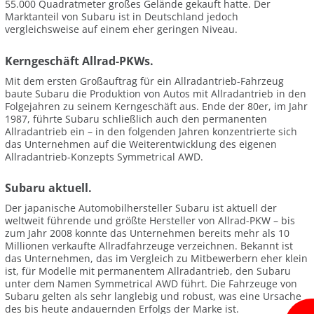
55.000 Quadratmeter großes Gelände gekauft hatte. Der
Marktanteil von Subaru ist in Deutschland jedoch
vergleichsweise auf einem eher geringen Niveau.
Kerngeschäft Allrad-PKWs.
Mit dem ersten Großauftrag für ein Allradantrieb-Fahrzeug
baute Subaru die Produktion von Autos mit Allradantrieb in den
Folgejahren zu seinem Kerngeschäft aus. Ende der 80er, im Jahr
1987, führte Subaru schließlich auch den permanenten
Allradantrieb ein – in den folgenden Jahren konzentrierte sich
das Unternehmen auf die Weiterentwicklung des eigenen
Allradantrieb-Konzepts Symmetrical AWD.
Subaru aktuell.
Der japanische Automobilhersteller Subaru ist aktuell der
weltweit führende und größte Hersteller von Allrad-PKW – bis
zum Jahr 2008 konnte das Unternehmen bereits mehr als 10
Millionen verkaufte Allradfahrzeuge verzeichnen. Bekannt ist
das Unternehmen, das im Vergleich zu Mitbewerbern eher klein
ist, für Modelle mit permanentem Allradantrieb, den Subaru
unter dem Namen Symmetrical AWD führt. Die Fahrzeuge von
Subaru gelten als sehr langlebig und robust, was eine Ursache
des bis heute andauernden Erfolgs der Marke ist.