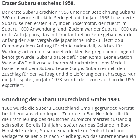
Erster Subaru erscheint 1958.
Der erste Subaru erschien 1958 unter der Bezeichnung Subaru
360 und wurde direkt in Serie gebaut. Im Jahr 1966 konzipierte
Subaru seinen ersten 4-Zylinder-Boxermotor, der zuerst im
Subaru 1000 Anwendung fand. Zudem war der Subaru 1000 das
erste Auto Japans, das mit Frontantrieb in Serie gebaut wurde.
Anfang der 70er vergab die japanische Tohoku Electric Su
Company einen Auftrag für ein Allradmodell, welches für
Wartungsarbeiten in schneebedeckten Bergregionen dringend
benötigt wurde. Subaru baute dafür den Kombi Leone Station
Wagon 4WD mit zuschaltbarem Allradantrieb – das Modell
basierte auf dem Subaru Leone Coupé. Subaru erhielt den
Zuschlag für den Auftrag und die Lieferung der Fahrzeuge. Nur
ein Jahr später, im Jahr 1973, wurde der Leone auch in die USA
exportiert.
Gründung der Subaru Deutschland GmbH 1980.
1980 wurde die Subaru Deutschland GmbH gegründet, vorerst
bestehend aus einer Import-Zentrale in Bad Hersfeld, die für
die Erschließung des deutschen Automobilmarktes zuständig
sein sollte. Bereits fünf Jahre später war das Gelände in Bad-
Hersfeld zu klein, Subaru expandierte in Deutschland und
verlagerte seinen Sitz nach Friedberg, wo das Unternehmen ein