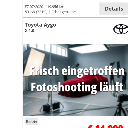
EZ 07/2020
19.956 km
Details
53 kW (72 PS)
Schaltgetriebe
Toyota Aygo
X 1.0
Benzin