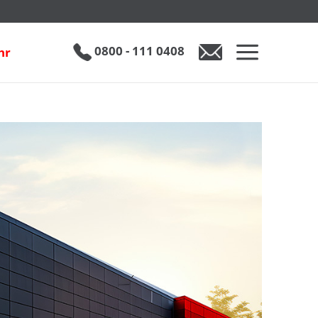
0800 - 111 0408
hr