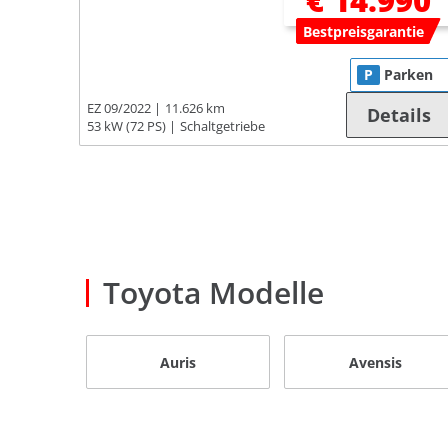
€ 14.990
Bestpreisgarantie
P
Parken
EZ 09/2022
11.626 km
Details
53 kW (72 PS)
Schaltgetriebe
Toyota Modelle
Auris
Avensis