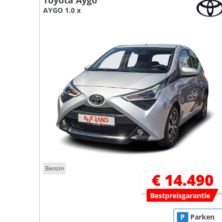
Toyota Aygo
AYGO 1.0 x
Benzin
€ 14.490
Bestpreisgarantie
P
Parken