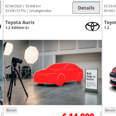
EZ 06/2020
53.008 km
EZ 03/2
Details
53 kW (72 PS)
Schaltgetriebe
85 kW (
Toyota Auris
Toyo
1.2 Edition-S+
1.2
Benzin
Benzin