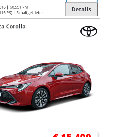
016
60.551 km
Details
116 PS)
Schaltgetriebe
ta Corolla