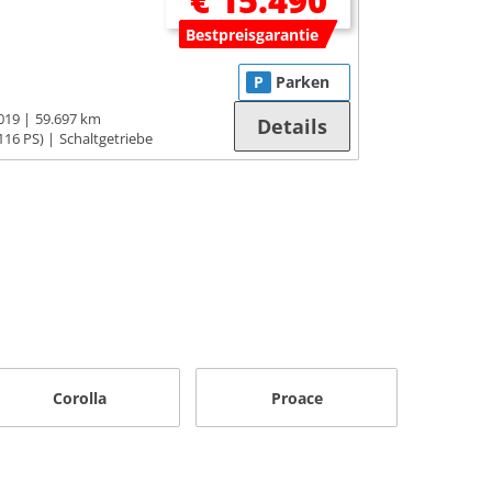
€ 15.490
Bestpreisgarantie
P
Parken
019
59.697 km
Details
116 PS)
Schaltgetriebe
Corolla
Proace