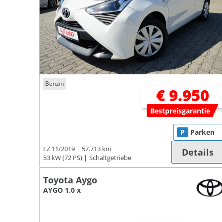
Benzin
€ 9.950
Bestpreisgarantie
P
Parken
EZ 11/2019
57.713 km
Details
53 kW (72 PS)
Schaltgetriebe
Toyota Aygo
AYGO 1.0 x