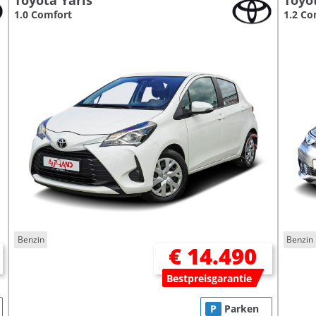
Toyota Yaris
Toyo
1.0 Comfort
1.2 Co
Benzin
Benzin
€ 14.490
Bestpreisgarantie
P
Parken