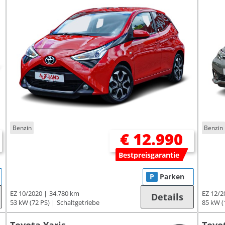
Benzin
Benzin
€ 12.990
Bestpreisgarantie
P
Parken
EZ 10/2020
34.780 km
EZ 12/2
Details
53 kW (72 PS)
Schaltgetriebe
85 kW (