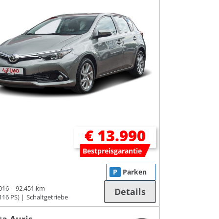
€ 13.990
Bestpreisgarantie
P
Parken
016
92.451 km
Details
116 PS)
Schaltgetriebe