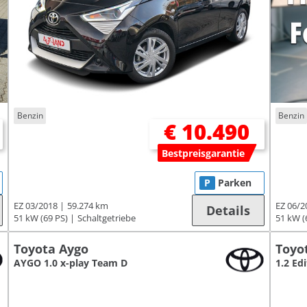
Benzin
Benzin
€ 10.490
Bestpreisgarantie
P
Parken
EZ 03/2018
59.274 km
EZ 06/2
Details
51 kW (69 PS)
Schaltgetriebe
51 kW (
Toyota Aygo
Toyo
AYGO 1.0 x-play Team D
1.2 Ed