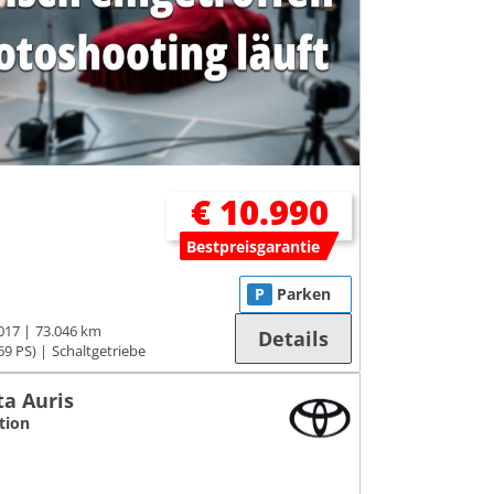
€ 10.990
Bestpreisgarantie
P
Parken
017
73.046 km
Details
69 PS)
Schaltgetriebe
ta Auris
ition