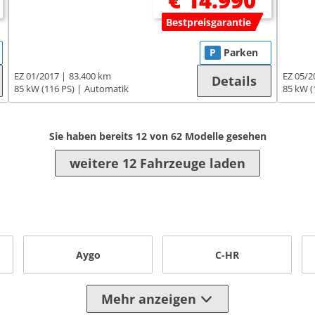
€ 14.990
Bestpreisgarantie
P
Parken
EZ 01/2017
83.400 km
EZ 05/2
Details
85 kW (116 PS)
Automatik
85 kW (
Sie haben bereits
12
von
62
Modelle gesehen
weitere 12 Fahrzeuge laden
Aygo
C-HR
Mehr anzeigen