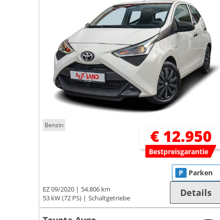
Benzin
€ 12.950
Bestpreisgarantie
P
Parken
EZ 09/2020
54.806 km
Details
53 kW (72 PS)
Schaltgetriebe