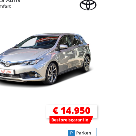
ta Auris
mfort
€ 14.950
Bestpreisgarantie
P
Parken