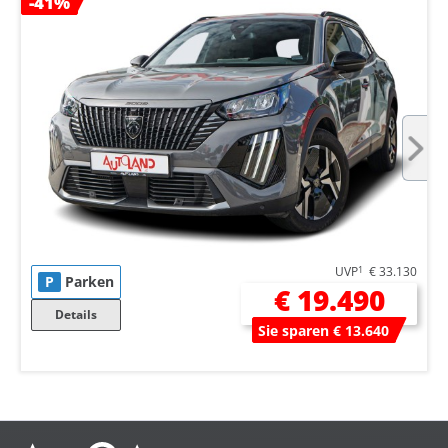
-41%
UVP
1
€ 33.130
P
Parken
€ 19.490
Details
Sie sparen € 13.640