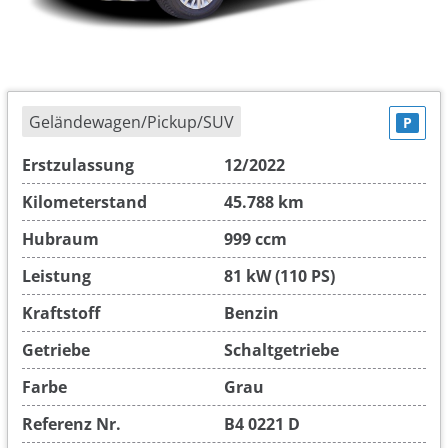
Geländewagen/Pickup/SUV
P
Erstzulassung
12/2022
Kilometerstand
45.788 km
Hubraum
999 ccm
Leistung
81 kW (110 PS)
Kraftstoff
Benzin
Getriebe
Schaltgetriebe
Farbe
Grau
Referenz Nr.
B4 0221 D