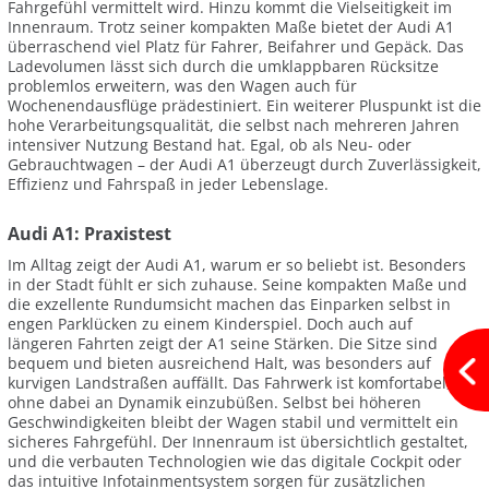
Fahrgefühl vermittelt wird. Hinzu kommt die Vielseitigkeit im
Innenraum. Trotz seiner kompakten Maße bietet der Audi A1
überraschend viel Platz für Fahrer, Beifahrer und Gepäck. Das
Ladevolumen lässt sich durch die umklappbaren Rücksitze
problemlos erweitern, was den Wagen auch für
Wochenendausflüge prädestiniert. Ein weiterer Pluspunkt ist die
hohe Verarbeitungsqualität, die selbst nach mehreren Jahren
intensiver Nutzung Bestand hat. Egal, ob als Neu- oder
Gebrauchtwagen – der Audi A1 überzeugt durch Zuverlässigkeit,
Effizienz und Fahrspaß in jeder Lebenslage.
Audi A1: Praxistest
Im Alltag zeigt der Audi A1, warum er so beliebt ist. Besonders
in der Stadt fühlt er sich zuhause. Seine kompakten Maße und
die exzellente Rundumsicht machen das Einparken selbst in
engen Parklücken zu einem Kinderspiel. Doch auch auf
längeren Fahrten zeigt der A1 seine Stärken. Die Sitze sind
bequem und bieten ausreichend Halt, was besonders auf
kurvigen Landstraßen auffällt. Das Fahrwerk ist komfortabel,
ohne dabei an Dynamik einzubüßen. Selbst bei höheren
Geschwindigkeiten bleibt der Wagen stabil und vermittelt ein
sicheres Fahrgefühl. Der Innenraum ist übersichtlich gestaltet,
und die verbauten Technologien wie das digitale Cockpit oder
das intuitive Infotainmentsystem sorgen für zusätzlichen