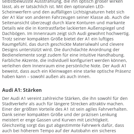
selbstbewusste Ausstrahlung, die ihn optisch größer wirken
lässt, als er tatsächlich ist. Mit den optionalen LED-
Scheinwerfern und den auffälligen Lichtsignaturen hebt sich
der A1 klar von anderen Fahrzeugen seiner Klasse ab. Auch die
Seitenansicht überzeugt durch klare Konturen und markante
Details wie die in Kontrastfarbe lackierten Außenspiegel und
Dachbögen. Im Innenraum zeigt sich Audi gewohnt hochwertig.
Trotz seiner kompakten Größe bietet der A1 ein luftiges
Raumgefühl, das durch geschickte Materialwahl und clevere
Designs unterstützt wird. Die durchdachte Anordnung der
Bedienelemente sorgt zudem für eine intuitive Handhabung.
Farbliche Akzente, die individuell konfiguriert werden können,
verleihen dem Innenraum eine persönliche Note. Der Audi A1
beweist, dass auch ein Kleinwagen eine starke optische Präsenz
haben kann – sowohl außen als auch innen.
Audi A1: Stärken
Der Audi A1 vereint zahlreiche Stärken, die ihn sowohl für den
Stadtverkehr als auch für längere Strecken attraktiv machen.
Einer der größten Vorteile des A1 ist sein agiles Fahrverhalten.
Dank seiner kompakten Größe und der präzisen Lenkung
meistert er enge Gassen und Kurven mit Leichtigkeit.
Gleichzeitig sorgt das gut abgestimmte Fahrwerk dafür, dass
auch bei höherem Tempo auf der Autobahn ein sicheres