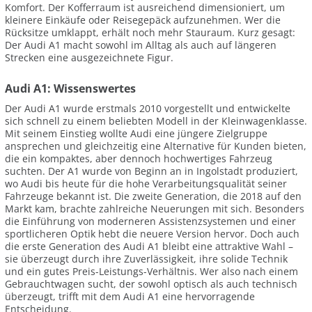
Komfort. Der Kofferraum ist ausreichend dimensioniert, um
kleinere Einkäufe oder Reisegepäck aufzunehmen. Wer die
Rücksitze umklappt, erhält noch mehr Stauraum. Kurz gesagt:
Der Audi A1 macht sowohl im Alltag als auch auf längeren
Strecken eine ausgezeichnete Figur.
Audi A1: Wissenswertes
Der Audi A1 wurde erstmals 2010 vorgestellt und entwickelte
sich schnell zu einem beliebten Modell in der Kleinwagenklasse.
Mit seinem Einstieg wollte Audi eine jüngere Zielgruppe
ansprechen und gleichzeitig eine Alternative für Kunden bieten,
die ein kompaktes, aber dennoch hochwertiges Fahrzeug
suchten. Der A1 wurde von Beginn an in Ingolstadt produziert,
wo Audi bis heute für die hohe Verarbeitungsqualität seiner
Fahrzeuge bekannt ist. Die zweite Generation, die 2018 auf den
Markt kam, brachte zahlreiche Neuerungen mit sich. Besonders
die Einführung von moderneren Assistenzsystemen und einer
sportlicheren Optik hebt die neuere Version hervor. Doch auch
die erste Generation des Audi A1 bleibt eine attraktive Wahl –
sie überzeugt durch ihre Zuverlässigkeit, ihre solide Technik
und ein gutes Preis-Leistungs-Verhältnis. Wer also nach einem
Gebrauchtwagen sucht, der sowohl optisch als auch technisch
überzeugt, trifft mit dem Audi A1 eine hervorragende
Entscheidung.