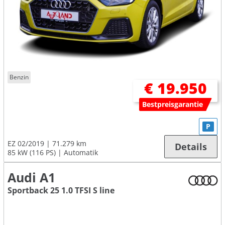
Benzin
€ 19.950
Bestpreisgarantie
P
EZ 02/2019
71.279 km
Details
85 kW (116 PS)
Automatik
Audi A1
Sportback 25 1.0 TFSI S line