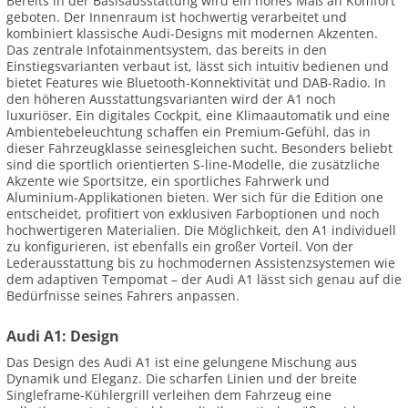
Bereits in der Basisausstattung wird ein hohes Maß an Komfort
geboten. Der Innenraum ist hochwertig verarbeitet und
kombiniert klassische Audi-Designs mit modernen Akzenten.
Das zentrale Infotainmentsystem, das bereits in den
Einstiegsvarianten verbaut ist, lässt sich intuitiv bedienen und
bietet Features wie Bluetooth-Konnektivität und DAB-Radio. In
den höheren Ausstattungsvarianten wird der A1 noch
luxuriöser. Ein digitales Cockpit, eine Klimaautomatik und eine
Ambientebeleuchtung schaffen ein Premium-Gefühl, das in
dieser Fahrzeugklasse seinesgleichen sucht. Besonders beliebt
sind die sportlich orientierten S-line-Modelle, die zusätzliche
Akzente wie Sportsitze, ein sportliches Fahrwerk und
Aluminium-Applikationen bieten. Wer sich für die Edition one
entscheidet, profitiert von exklusiven Farboptionen und noch
hochwertigeren Materialien. Die Möglichkeit, den A1 individuell
zu konfigurieren, ist ebenfalls ein großer Vorteil. Von der
Lederausstattung bis zu hochmodernen Assistenzsystemen wie
dem adaptiven Tempomat – der Audi A1 lässt sich genau auf die
Bedürfnisse seines Fahrers anpassen.
Audi A1: Design
Das Design des Audi A1 ist eine gelungene Mischung aus
Dynamik und Eleganz. Die scharfen Linien und der breite
Singleframe-Kühlergrill verleihen dem Fahrzeug eine