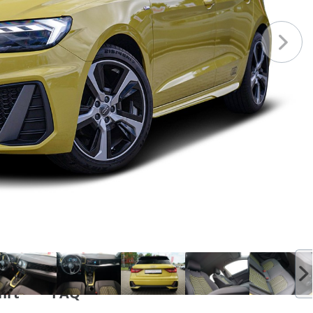
hrt
FAQ