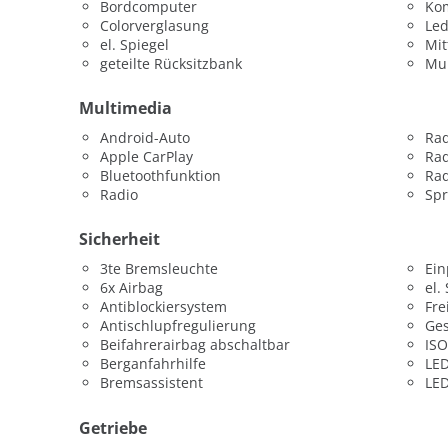
Bordcomputer
Kom
Colorverglasung
Led
el. Spiegel
Mit
geteilte Rücksitzbank
Mul
Multimedia
Android-Auto
Ra
Apple CarPlay
Rad
Bluetoothfunktion
Rad
Radio
Sp
Sicherheit
3te Bremsleuchte
Ein
6x Airbag
el.
Antiblockiersystem
Fre
Antischlupfregulierung
Ges
Beifahrerairbag abschaltbar
ISO
Berganfahrhilfe
LED
Bremsassistent
LED
Getriebe