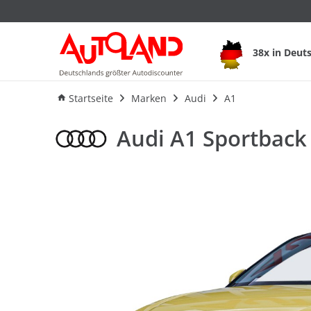
Audi A1 Sportback 3
38x in Deut
Ausstattung
Verbrauch
An
Startseite
Marken
Audi
A1
Audi A1 Sportback 