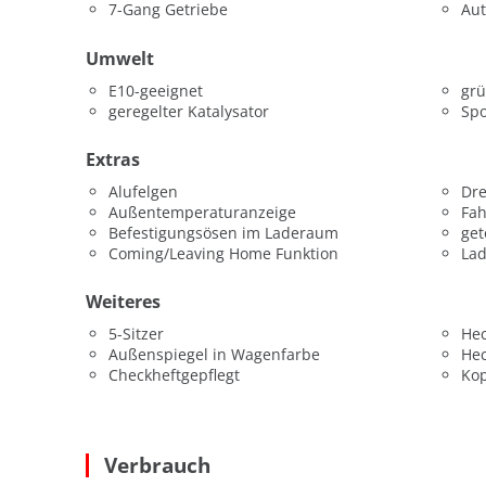
7-Gang Getriebe
Aut
Umwelt
E10-geeignet
grü
geregelter Katalysator
Spo
Extras
Alufelgen
Dr
Außentemperaturanzeige
Fah
Befestigungsösen im Laderaum
get
Coming/Leaving Home Funktion
La
Weiteres
5-Sitzer
He
Außenspiegel in Wagenfarbe
He
Checkheftgepflegt
Kop
Verbrauch