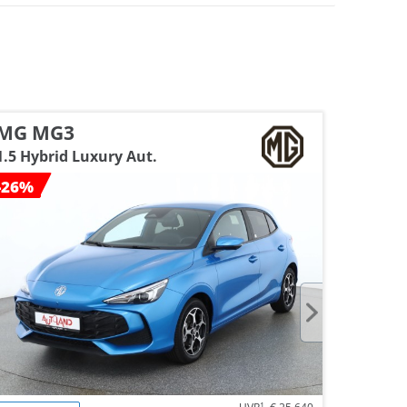
MG MG3
Skoda
1.5 Hybrid Luxury Aut.
1.0 TSI
-26%
-23%
1