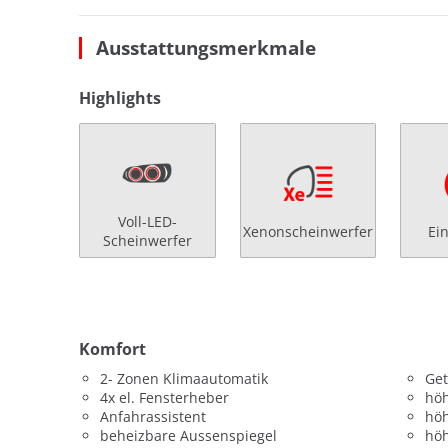
Ausstattungsmerkmale
Highlights
Voll-LED-
Xenonscheinwerfer
Ei
Scheinwerfer
Komfort
2- Zonen Klimaautomatik
Get
4x el. Fensterheber
höh
Anfahrassistent
höh
beheizbare Aussenspiegel
höh