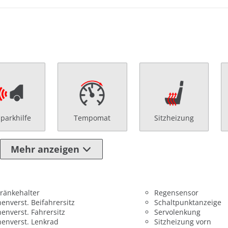
nparkhilfe
Tempomat
Sitzheizung
Mehr anzeigen
ränkehalter
Regensensor
enverst. Beifahrersitz
Schaltpunktanzeige
enverst. Fahrersitz
Servolenkung
enverst. Lenkrad
Sitzheizung vorn