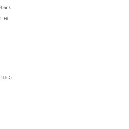
zbank
m. FB
l-LED)