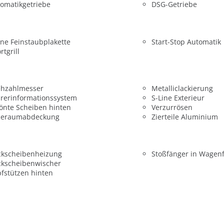
omatikgetriebe
DSG-Getriebe
ne Feinstaubplakette
Start-Stop Automatik
rtgrill
ehzahlmesser
Metalliclackierung
rerinformationssystem
S-Line Exterieur
önte Scheiben hinten
Verzurrösen
deraumabdeckung
Zierteile Aluminium
ckscheibenheizung
Stoßfänger in Wagen
ckscheibenwischer
fstützen hinten