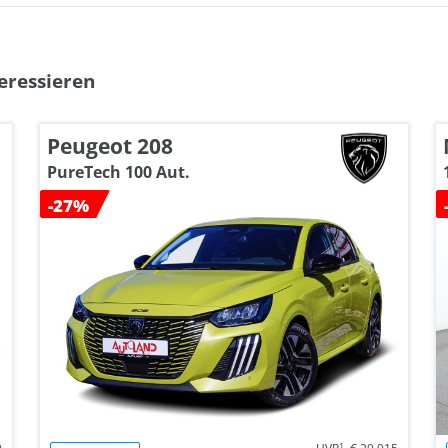
eressieren
Peugeot 208
PureTech 100 Aut.
-27%
1