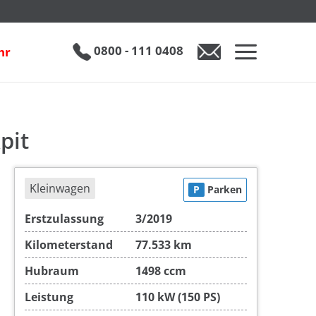
inkl. 19% MwSt.
€ 20.890
0800 - 111 0408
hr
0800 - 111 0408
Auto anfragen
pit
Kleinwagen
P
Parken
Erstzulassung
3/2019
Kilometerstand
77.533 km
Hubraum
1498 ccm
Leistung
110 kW (150 PS)