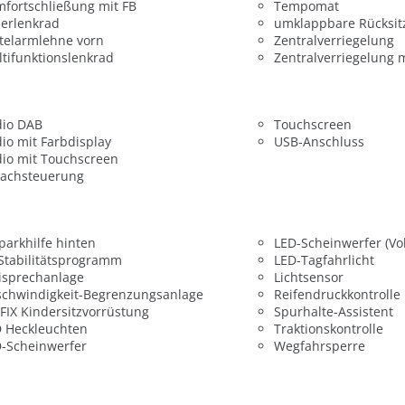
fortschließung mit FB
Tempomat
erlenkrad
umklappbare Rücksit
telarmlehne vorn
Zentralverriegelung
tifunktionslenkrad
Zentralverriegelung 
dio DAB
Touchscreen
io mit Farbdisplay
USB-Anschluss
io mit Touchscreen
rachsteuerung
parkhilfe hinten
LED-Scheinwerfer (Vol
 Stabilitätsprogramm
LED-Tagfahrlicht
isprechanlage
Lichtsensor
chwindigkeit-Begrenzungsanlage
Reifendruckkontrolle
FIX Kindersitzvorrüstung
Spurhalte-Assistent
 Heckleuchten
Traktionskontrolle
-Scheinwerfer
Wegfahrsperre