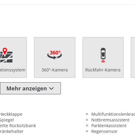
ationssystem
360°-Kamera
Rückfahr-Kamera
Mehr anzeigen
 Heckklappe
Multifunktionslenkra
 Spiegel
Notbremsassistent
eilte Rücksitzbank
Parklenkassistent
ränkehalter
Regensensor