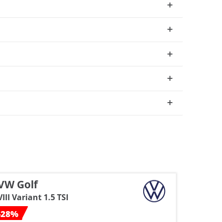
VW Golf
Seat 
VIII Variant 1.5 TSI
ST 1.5T
-28%
-26%