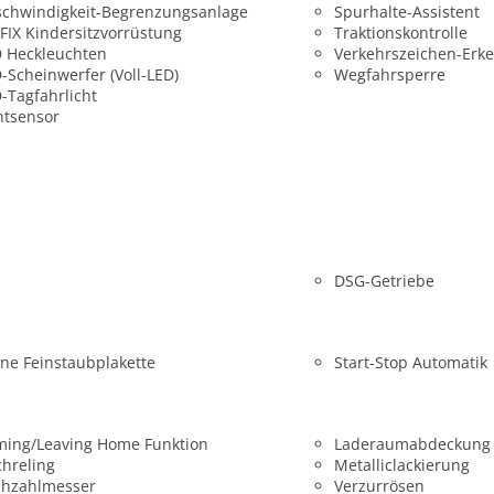
chwindigkeit-Begrenzungsanlage
Spurhalte-Assistent
FIX Kindersitzvorrüstung
Traktionskontrolle
 Heckleuchten
Verkehrszeichen-Erk
-Scheinwerfer (Voll-LED)
Wegfahrsperre
-Tagfahrlicht
htsensor
DSG-Getriebe
ne Feinstaubplakette
Start-Stop Automatik
ming/Leaving Home Funktion
Laderaumabdeckung
hreling
Metalliclackierung
ehzahlmesser
Verzurrösen