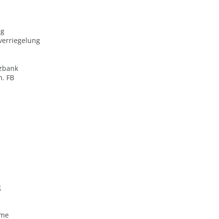
ng
verriegelung
zbank
m. FB
g
eme