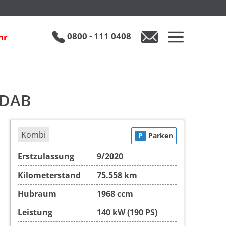
€ 25.950
0800 - 111 0408
hr
0800 - 111 0408
Auto anfragen
 DAB
Kombi
P
Parken
Erstzulassung
9/2020
Kilometerstand
75.558 km
Hubraum
1968 ccm
Leistung
140 kW (190 PS)