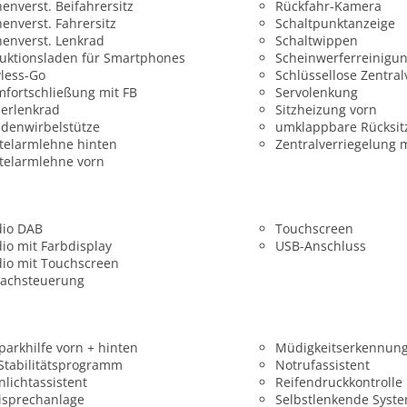
enverst. Beifahrersitz
Rückfahr-Kamera
enverst. Fahrersitz
Schaltpunktanzeige
enverst. Lenkrad
Schaltwippen
uktionsladen für Smartphones
Scheinwerferreinigu
less-Go
Schlüssellose Zentral
fortschließung mit FB
Servolenkung
erlenkrad
Sitzheizung vorn
denwirbelstütze
umklappbare Rücksit
telarmlehne hinten
Zentralverriegelung 
telarmlehne vorn
dio DAB
Touchscreen
io mit Farbdisplay
USB-Anschluss
io mit Touchscreen
rachsteuerung
parkhilfe vorn + hinten
Müdigkeitserkennun
 Stabilitätsprogramm
Notrufassistent
nlichtassistent
Reifendruckkontrolle
isprechanlage
Selbstlenkende Syst