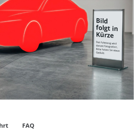
hrt
FAQ