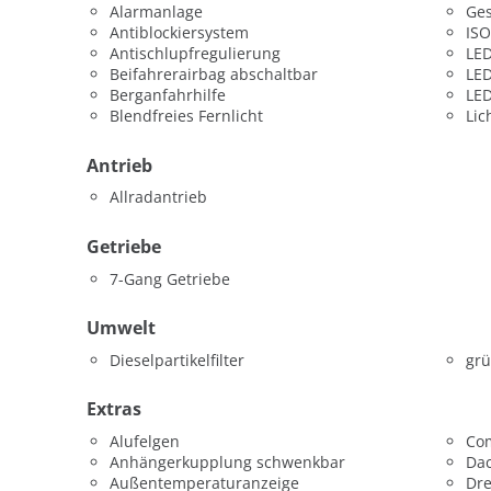
Alarmanlage
Ges
Antiblockiersystem
ISO
Antischlupfregulierung
LED
Beifahrerairbag abschaltbar
LED
Berganfahrhilfe
LED
Blendfreies Fernlicht
Lic
Antrieb
Allradantrieb
Getriebe
7-Gang Getriebe
Umwelt
Dieselpartikelfilter
grü
Extras
Alufelgen
Co
Anhängerkupplung schwenkbar
Dac
Außentemperaturanzeige
Dr