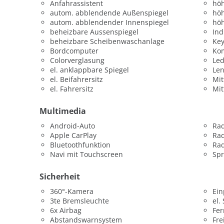
Anfahrassistent
höh
autom. abblendende Außenspiegel
höh
autom. abblendender Innenspiegel
höh
beheizbare Aussenspiegel
Ind
beheizbare Scheibenwaschanlage
Key
Bordcomputer
Kom
Colorverglasung
Led
el. anklappbare Spiegel
Len
el. Beifahrersitz
Mit
el. Fahrersitz
Mit
Multimedia
Android-Auto
Ra
Apple CarPlay
Rad
Bluetoothfunktion
Rad
Navi mit Touchscreen
Sp
Sicherheit
360°-Kamera
Ein
3te Bremsleuchte
el.
6x Airbag
Fer
Abstandswarnsystem
Fre