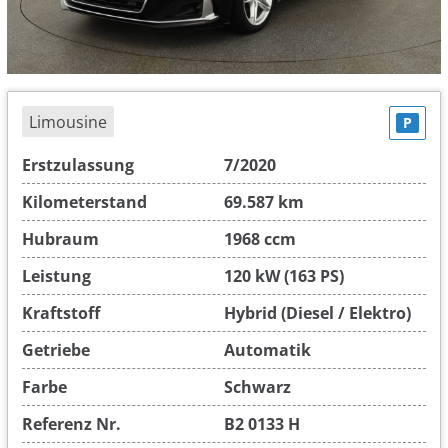
Limousine
P
Erstzulassung
7/2020
Kilometerstand
69.587 km
Hubraum
1968 ccm
Leistung
120 kW (163 PS)
Kraftstoff
Hybrid (Diesel / Elektro)
Getriebe
Automatik
Farbe
Schwarz
Referenz Nr.
B2 0133 H