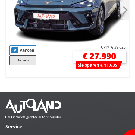
UVP
1
€ 39.625
P
Parken
€ 27.990
Details
Sie sparen € 11.635
Service