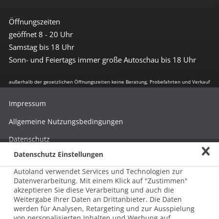
Öffnungszeiten
geöffnet 8 - 20 Uhr
Samstag bis 18 Uhr
Sonn- und Feiertags immer große Autoschau bis 18 Uhr
außerhalb der gesetzlichen Öffnungszeiten keine Beratung, Probefahrten und Verkauf
Impressum
Allgemeine Nutzungsbedingungen
Datenschutz
Datenschutz Einstellungen
Hinweisgebersystem nach HinSchG
Autoland verwendet Services und Technologien zur
Beschwerde nach LkSG
Datenverarbeitung. Mit einem Klick auf "Zustimmen"
akzeptieren Sie diese Verarbeitung und auch die
Grundsatzerklärung zum LkSG
Weitergabe Ihrer Daten an Drittanbieter. Die Daten
© 2026 AUTOLAND 24 SE & Co. Betriebs KG
werden für Analysen, Retargeting und zur Ausspielung
Werner-von-Siemens-Str. 2, 06796 Brehna, Deutschland
von personalisierten Inhalten und Werbung auf