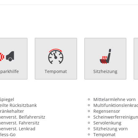
nparkhilfe
Tempomat
Sitzheizung
 Spiegel
Mittelarmlehne vorn
eilte Rücksitzbank
Multifunktionslenkra
ränkehalter
Regensensor
enverst. Beifahrersitz
Scheinwerferreinigu
enverst. Fahrersitz
Servolenkung
enverst. Lenkrad
Sitzheizung vorn
less-Go
Tempomat