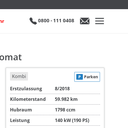
€ 22.950
0800 - 111 0408
hr
0800 - 111 0408
Auto anfragen
pomat
Kombi
P
Parken
Erstzulassung
8/2018
Kilometerstand
59.982 km
Hubraum
1798 ccm
Leistung
140 kW (190 PS)