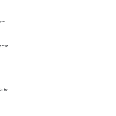
tte
ystem
farbe