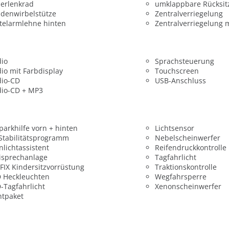
erlenkrad
umklappbare Rücksit
denwirbelstütze
Zentralverriegelung
telarmlehne hinten
Zentralverriegelung 
dio
Sprachsteuerung
io mit Farbdisplay
Touchscreen
dio-CD
USB-Anschluss
dio-CD + MP3
parkhilfe vorn + hinten
Lichtsensor
 Stabilitätsprogramm
Nebelscheinwerfer
nlichtassistent
Reifendruckkontrolle
isprechanlage
Tagfahrlicht
FIX Kindersitzvorrüstung
Traktionskontrolle
 Heckleuchten
Wegfahrsperre
-Tagfahrlicht
Xenonscheinwerfer
htpaket