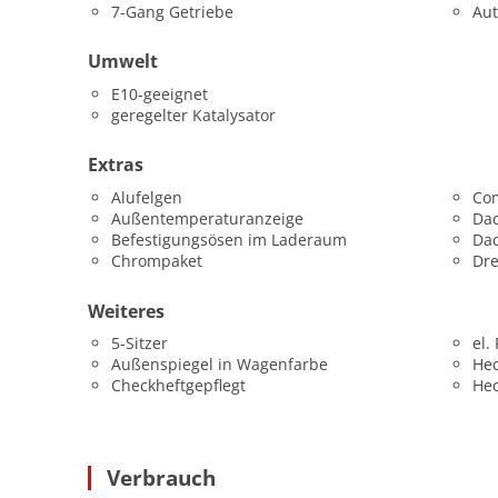
7-Gang Getriebe
Aut
Umwelt
E10-geeignet
geregelter Katalysator
Extras
Alufelgen
Co
Außentemperaturanzeige
Dac
Befestigungsösen im Laderaum
Da
Chrompaket
Dr
Weiteres
5-Sitzer
el.
Außenspiegel in Wagenfarbe
He
Checkheftgepflegt
He
Verbrauch