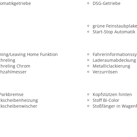
omatikgetriebe
DSG-Getriebe
grüne Feinstaubplake
Start-Stop Automatik
ming/Leaving Home Funktion
Fahrerinformationss
hreling
Laderaumabdeckung
chreling Chrom
Metalliclackierung
ehzahlmesser
Verzurrösen
 Parkbremse
Kopfstützen hinten
ckscheibenheizung
Stoff Bi-Color
ckscheibenwischer
Stoßfänger in Wagen