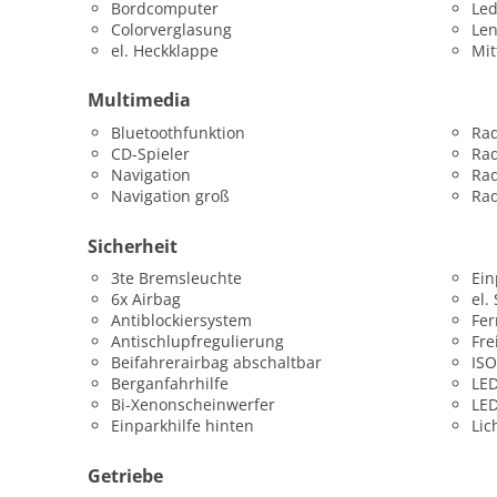
Bordcomputer
Led
Colorverglasung
Len
el. Heckklappe
Mit
Multimedia
Bluetoothfunktion
Ra
CD-Spieler
Rad
Navigation
Ra
Navigation groß
Ra
Sicherheit
3te Bremsleuchte
Ein
6x Airbag
el.
Antiblockiersystem
Fer
Antischlupfregulierung
Fre
Beifahrerairbag abschaltbar
ISO
Berganfahrhilfe
LED
Bi-Xenonscheinwerfer
LED
Einparkhilfe hinten
Lic
Getriebe