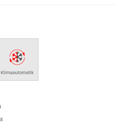
Klimaautomatik
d
ng