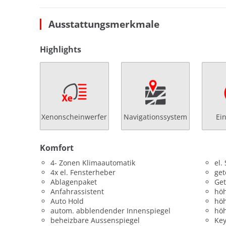
Ausstattungsmerkmale
Highlights
Xenonscheinwerfer
Navigationssystem
Ei
Komfort
4- Zonen Klimaautomatik
el.
4x el. Fensterheber
get
Ablagenpaket
Get
Anfahrassistent
höh
Auto Hold
höh
autom. abblendender Innenspiegel
höh
beheizbare Aussenspiegel
Key