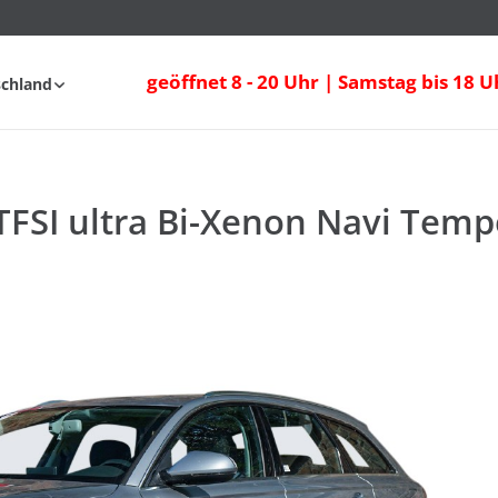
TFSI ultra Bi-Xenon Navi Tempomat
geöffnet 8 - 20 Uhr | Samstag bis 18 U
schland
fahrt
FAQ
 TFSI ultra Bi-Xenon Navi Tem