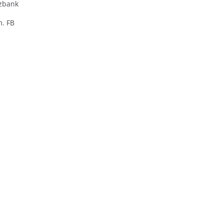
zbank
m. FB