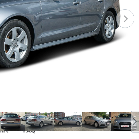
hrt
FAQ