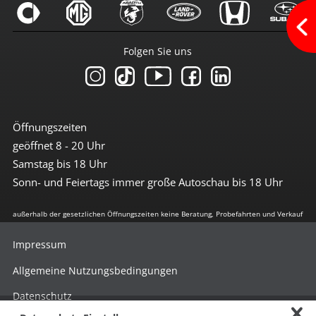
Radio DAB
Radio mit Farbdisplay
Radio mit Touchscreen
Touchscreen
Folgen Sie uns
USB-Anschluss
Sicherheit
3te Bremsleuchte
6x Airbag
Öffnungszeiten
Abstandswarnsystem
geöffnet 8 - 20 Uhr
Antiblockiersystem
Antischlupfregulierung
Samstag bis 18 Uhr
Beifahrerairbag abschaltbar
Sonn- und Feiertags immer große Autoschau bis 18 Uhr
Berganfahrhilfe
Bremsassistent
Einparkhilfe vorn + hinten
außerhalb der gesetzlichen Öffnungszeiten keine Beratung, Probefahrten und Verkauf
el. Stabilitätsprogramm
Fernlichtassistent
Impressum
Freisprechanlage
Geschwindigkeit-Begrenzungsanlage
Allgemeine Nutzungsbedingungen
ISOFIX Kindersitzvorrüstung
LED Heckleuchten
Datenschutz
LED-Scheinwerfer