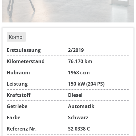
Kombi
Erstzulassung
2/2019
Kilometerstand
76.170 km
Hubraum
1968 ccm
Leistung
150 kW (204 PS)
Kraftstoff
Diesel
Getriebe
Automatik
Farbe
Schwarz
Referenz Nr.
S2 0338 C