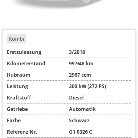
Kombi
Erstzulassung
3/2018
Kilometerstand
99.948 km
Hubraum
2967 ccm
Leistung
200 kW (272 PS)
Kraftstoff
Diesel
Getriebe
Automatik
Farbe
Schwarz
Referenz Nr.
G1 0326 C