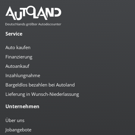
Mehr anzeigen
Komfort
4- Zonen Klimaautomatik
4x el. Fensterheber
Service
Ablagenpaket
Abstandsregeltempomat
Auto kaufen
Anfahrassistent
Auto Hold
Finanzierung
autom. abblendender Innenspiegel
Autoankauf
beheizbare Aussenspiegel
Bordcomputer
Inzahlungnahme
Colorverglasung
el. anklappbare Spiegel
Bargeldlos bezahlen bei Autoland
el. Beifahrersitz
Lieferung in Wunsch-Niederlassung
el. Fahrersitz
el. Fahrersitz m. Memory
Unternehmen
el. Heckklappe
el. Heckrollo
el. Spiegel
Über uns
geteilte Rücksitzbank
Jobangebote
Getränkehalter