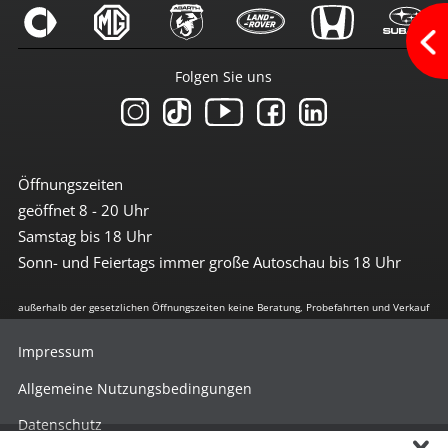
Tempomat
umklappbare Rücksitzbank
Zentralverriegelung m. FB
Folgen Sie uns
Multimedia
Android-Auto
Apple CarPlay
Audi Multimedia mit SD-Kartenleser
Bluetoothfunktion
Öffnungszeiten
CD-Spieler
geöffnet 8 - 20 Uhr
Navigation
Navigation groß
Samstag bis 18 Uhr
Radio mit Farbdisplay
Sonn- und Feiertags immer große Autoschau bis 18 Uhr
Radio-CD
Radio-CD + MP3
außerhalb der gesetzlichen Öffnungszeiten keine Beratung, Probefahrten und Verkauf
SD-Kartenleser
Soundsystem
Sprachsteuerung
Impressum
USB-Anschluss
Allgemeine Nutzungsbedingungen
Sicherheit
Datenschutz
360°-Kamera