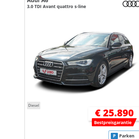
Audi A6
3.0 TDI Avant quattro s-line
Diesel
€ 25.890
Bestpreisgarantie
P
Parken