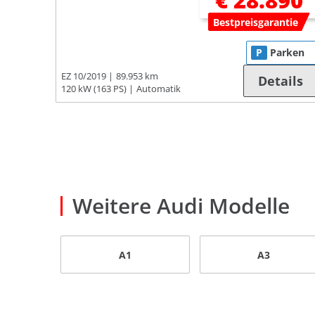
€ 28.890
Bestpreisgarantie
P
Parken
EZ 10/2019
89.953 km
Details
120 kW (163 PS)
Automatik
Weitere Audi Modelle
A1
A3