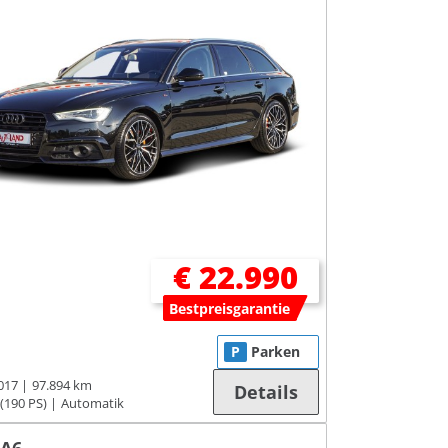
€ 22.990
Bestpreisgarantie
P
Parken
017
97.894 km
Details
(190 PS)
Automatik