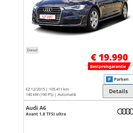
Diesel
€ 19.990
Bestpreisgarantie
P
Parken
EZ 12/2015
105.411 km
Details
140 kW (190 PS)
Automatik
Audi A6
Avant 1.8 TFSI ultra