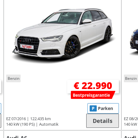
Benzin
Benzin
€ 22.990
Bestpreisgarantie
P
Parken
EZ 07/2016
122.435 km
EZ 08/2
Details
140 kW (190 PS)
Automatik
140 kW 