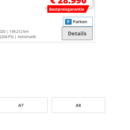
€ 28.990
Bestpreisgarantie
P
Parken
020
139.212 km
Details
(204 PS)
Automatik
A7
A8