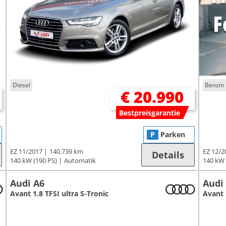
Diesel
Benzin
€ 20.990
Bestpreisgarantie
P
Parken
EZ 11/2017
140.739 km
EZ 12/2
Details
140 kW (190 PS)
Automatik
140 kW 
Audi A6
Audi
Avant 1.8 TFSI ultra S-Tronic
Avant 