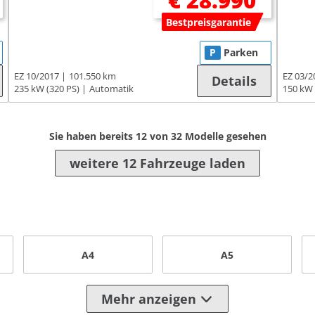
€ 28.990
Bestpreisgarantie
P
Parken
EZ 10/2017
101.550 km
EZ 03/2
Details
235 kW (320 PS)
Automatik
150 kW 
Sie haben bereits
12
von
32
Modelle gesehen
weitere 12 Fahrzeuge laden
A4
A5
Mehr anzeigen