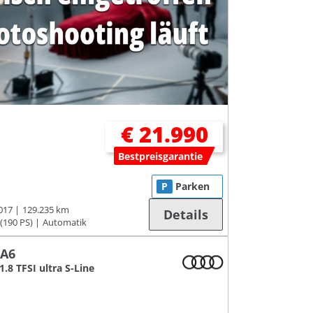
€ 21.990
Bestpreisgarantie
P
Parken
017
129.235 km
Details
(190 PS)
Automatik
 A6
1.8 TFSI ultra S-Line