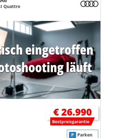
 A6
SI Quattro
€ 26.990
Bestpreisgarantie
P
Parken