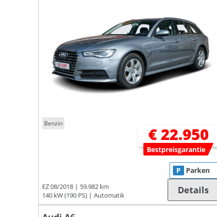
Benzin
€ 22.950
Bestpreisgarantie
P
Parken
EZ 08/2018
59.982 km
Details
140 kW (190 PS)
Automatik