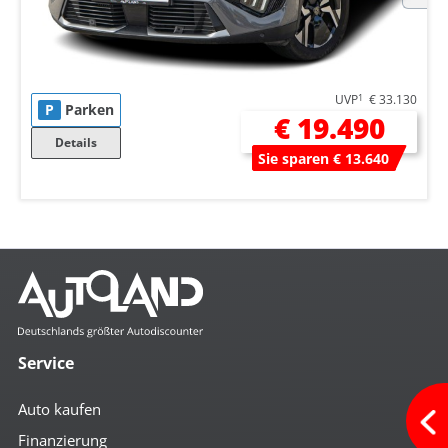
UVP
1
€ 33.130
P
Parken
€ 19.490
Details
Sie sparen € 13.640
Service
Auto kaufen
Finanzierung