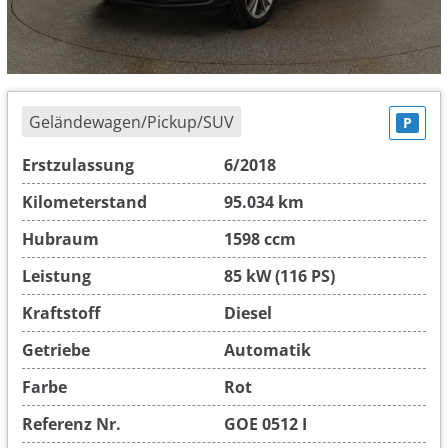
Geländewagen/Pickup/SUV
P
Erstzulassung
6/2018
Kilometerstand
95.034 km
Hubraum
1598 ccm
Leistung
85 kW (116 PS)
Kraftstoff
Diesel
Getriebe
Automatik
Farbe
Rot
Referenz Nr.
GOE 0512 I