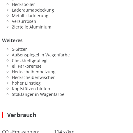
Heckspoiler
Laderaumabdeckung
Metalliclackierung
Verzurrösen
Zierteile Aluminium
Weiteres
5-Sitzer
Außenspiegel in Wagenfarbe
Checkheftgepflegt
el. Parkbremse
Heckscheibenheizung
Heckscheibenwischer
hoher Einstieg
Kopfstützen hinten
Stoßfänger in Wagenfarbe
Verbrauch
CO
-Emissionen:
114 g/km