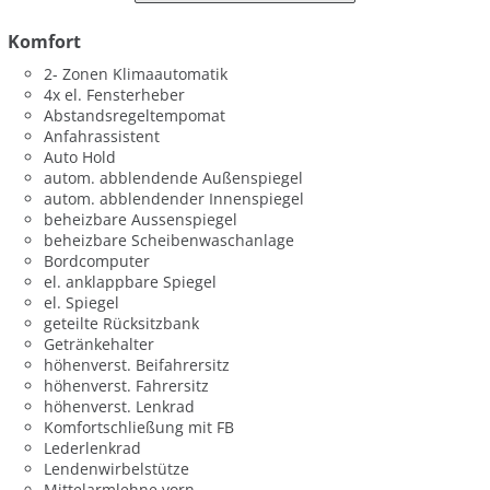
Komfort
2- Zonen Klimaautomatik
4x el. Fensterheber
Abstandsregeltempomat
Anfahrassistent
Auto Hold
autom. abblendende Außenspiegel
autom. abblendender Innenspiegel
beheizbare Aussenspiegel
beheizbare Scheibenwaschanlage
Bordcomputer
el. anklappbare Spiegel
el. Spiegel
geteilte Rücksitzbank
Getränkehalter
höhenverst. Beifahrersitz
höhenverst. Fahrersitz
höhenverst. Lenkrad
Komfortschließung mit FB
Lederlenkrad
Lendenwirbelstütze
Mittelarmlehne vorn