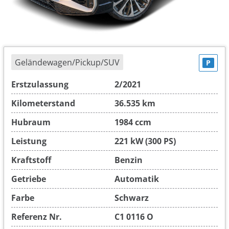
Geländewagen/Pickup/SUV
P
Erstzulassung
2/2021
Kilometerstand
36.535 km
Hubraum
1984 ccm
Leistung
221 kW (300 PS)
Kraftstoff
Benzin
Getriebe
Automatik
Farbe
Schwarz
Referenz Nr.
C1 0116 O