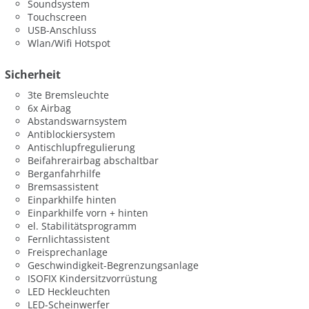
Soundsystem
Touchscreen
USB-Anschluss
Wlan/Wifi Hotspot
Sicherheit
3te Bremsleuchte
6x Airbag
Abstandswarnsystem
Antiblockiersystem
Antischlupfregulierung
Beifahrerairbag abschaltbar
Berganfahrhilfe
Bremsassistent
Einparkhilfe hinten
Einparkhilfe vorn + hinten
el. Stabilitätsprogramm
Fernlichtassistent
Freisprechanlage
Geschwindigkeit-Begrenzungsanlage
ISOFIX Kindersitzvorrüstung
LED Heckleuchten
LED-Scheinwerfer