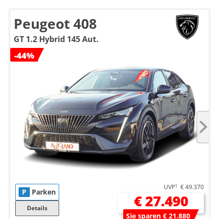
Peugeot 408
GT 1.2 Hybrid 145 Aut.
-44%
UVP
1
€ 49.370
P
Parken
€ 27.490
Details
Sie sparen € 21.880