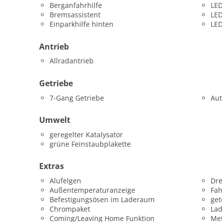
Berganfahrhilfe
LED
Bremsassistent
LED
Einparkhilfe hinten
LED
Antrieb
Allradantrieb
Getriebe
7-Gang Getriebe
Aut
Umwelt
geregelter Katalysator
grüne Feinstaubplakette
Extras
Alufelgen
Dr
Außentemperaturanzeige
Fah
Befestigungsösen im Laderaum
get
Chrompaket
La
Coming/Leaving Home Funktion
Met