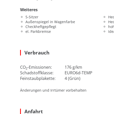
Weiteres
5-Sitzer
He
Außenspiegel in Wagenfarbe
He
Checkheftgepflegt
hoh
el. Parkbremse
Ide
Verbrauch
CO
-Emissionen:
176 g/km
2
Schadstoffklasse:
EURO6d-TEMP
Feinstaubplakette:
4 (Grün)
Änderungen und Irrtümer vorbehalten
Anfahrt