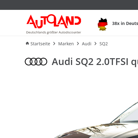
Audi SQ2 2.0TFSI qu
38x in Deut
Ausstattung
Verbrauch
An
Startseite
Marken
Audi
SQ2
Audi SQ2 2.0TFSI q