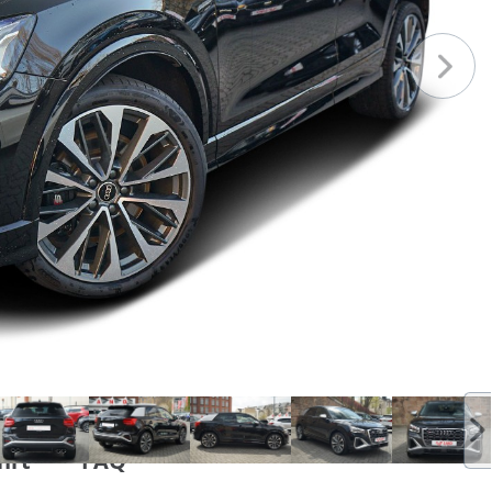
hrt
FAQ