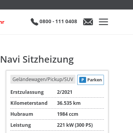
izung
inkl. 19% MwSt.
€ 28.950
0800 - 111 0408
hr
0800 - 111 0408
Auto anfragen
 Navi Sitzheizung
Geländewagen/Pickup/SUV
P
Parken
Erstzulassung
2/2021
Kilometerstand
36.535 km
Hubraum
1984 ccm
Leistung
221 kW (300 PS)