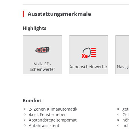
Ausstattungsmerkmale
Highlights
Voll-LED-
Xenonscheinwerfer
Navig
Scheinwerfer
Komfort
2- Zonen Klimaautomatik
get
4x el. Fensterheber
Get
Abstandsregeltempomat
höh
Anfahrassistent
höh