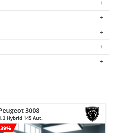
Peugeot 3008
Peuge
1.2 Hybrid 145 Aut.
GT 1.2 
-39%
-34%