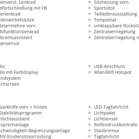
enverst. Lenkrad
Sitzheizung vorn
fortschließung mit FB
Sportsitze
erlenkrad
Teillederausstattung
denwirbelstütze
Tempomat
telarmlehne vorn
umklappbare Rücksit
tifunktionslenkrad
Zentralverriegelung
bremsassistent
Zentralverriegelung 
gensensor
dio
USB-Anschluss
io mit Farbdisplay
Wlan/Wifi Hotspot
undsystem
uchscreen
parkhilfe vorn + hinten
LED-Tagfahrlicht
 Stabilitätsprogramm
Lichtpaket
nlichtassistent
Lichtsensor
isprechanlage
Reifendruckkontrolle
chwindigkeit-Begrenzungsanlage
Staubremse
FIX Kindersitzvorrüstung
Tagfahrlicht