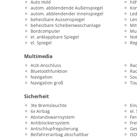
Auto Hold
höh
autom. abblendende Außenspiegel
Kom
autom. abblendender Innenspiegel
Led
beheizbare Aussenspiegel
Len
beheizbare Scheibenwaschanlage
Mit
Bordcomputer
Mul
el. anklappbare Spiegel
Not
el. Spiegel
Re
Multimedia
AUX-Anschluss
Ra
Bluetoothfunktion
Rad
Navigation
So
Navigation groß
To
Sicherheit
3te Bremsleuchte
Ein
6x Airbag
el.
Abstandswarnsystem
Fer
Antiblockiersystem
Fre
Antischlupfregulierung
Ges
Beifahrerairbag abschaltbar
ISO