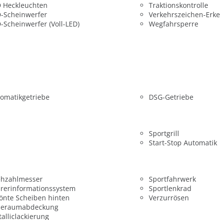
 Heckleuchten
Traktionskontrolle
-Scheinwerfer
Verkehrszeichen-Erk
-Scheinwerfer (Voll-LED)
Wegfahrsperre
omatikgetriebe
DSG-Getriebe
Sportgrill
Start-Stop Automatik
ehzahlmesser
Sportfahrwerk
rerinformationssystem
Sportlenkrad
önte Scheiben hinten
Verzurrösen
deraumabdeckung
alliclackierung