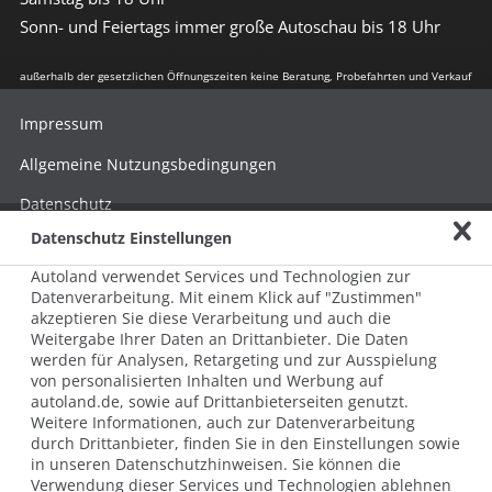
Sonn- und Feiertags immer große Autoschau bis 18 Uhr
außerhalb der gesetzlichen Öffnungszeiten keine Beratung, Probefahrten und Verkauf
Impressum
Allgemeine Nutzungsbedingungen
Datenschutz
Datenschutz Einstellungen
Hinweisgebersystem nach HinSchG
Autoland verwendet Services und Technologien zur
Beschwerde nach LkSG
Datenverarbeitung. Mit einem Klick auf "Zustimmen"
akzeptieren Sie diese Verarbeitung und auch die
Grundsatzerklärung zum LkSG
Weitergabe Ihrer Daten an Drittanbieter. Die Daten
© 2026 AUTOLAND 24 SE & Co. Betriebs KG
werden für Analysen, Retargeting und zur Ausspielung
Werner-von-Siemens-Str. 2, 06796 Brehna, Deutschland
von personalisierten Inhalten und Werbung auf
autoland.de, sowie auf Drittanbieterseiten genutzt.
Weitere Informationen, auch zur Datenverarbeitung
durch Drittanbieter, finden Sie in den Einstellungen sowie
in unseren Datenschutzhinweisen. Sie können die
Verwendung dieser Services und Technologien ablehnen