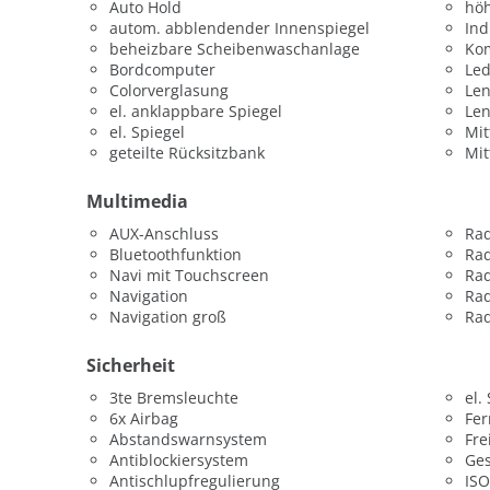
Auto Hold
höh
autom. abblendender Innenspiegel
Ind
beheizbare Scheibenwaschanlage
Kom
Bordcomputer
Led
Colorverglasung
Len
el. anklappbare Spiegel
Le
el. Spiegel
Mit
geteilte Rücksitzbank
Mit
Multimedia
AUX-Anschluss
Ra
Bluetoothfunktion
Ra
Navi mit Touchscreen
Rad
Navigation
Rad
Navigation groß
Rad
Sicherheit
3te Bremsleuchte
el.
6x Airbag
Fer
Abstandswarnsystem
Fre
Antiblockiersystem
Ges
Antischlupfregulierung
ISO