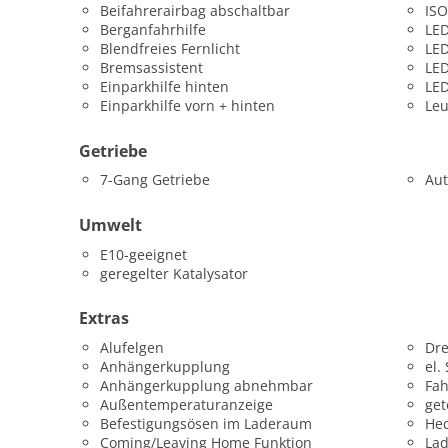
Beifahrerairbag abschaltbar
ISO
Berganfahrhilfe
LED
Blendfreies Fernlicht
LED
Bremsassistent
LED
Einparkhilfe hinten
LED
Einparkhilfe vorn + hinten
Leu
Getriebe
7-Gang Getriebe
Aut
Umwelt
E10-geeignet
geregelter Katalysator
Extras
Alufelgen
Dr
Anhängerkupplung
el.
Anhängerkupplung abnehmbar
Fah
Außentemperaturanzeige
get
Befestigungsösen im Laderaum
Hec
Coming/Leaving Home Funktion
La