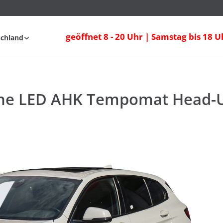
ne LED AHK Tempomat Head-Up DAB PDC
geöffnet 8 - 20 Uhr | Samstag bis 18 U
schland
fahrt
FAQ
ine LED AHK Tempomat Head-