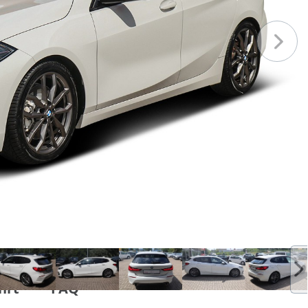
hrt
FAQ