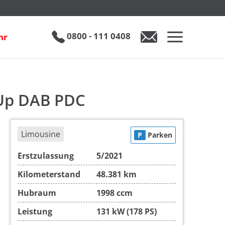
€ 26.950
0800 - 111 0408
hr
0800 - 111 0408
Auto anfragen
Up DAB PDC
Limousine
P
Parken
Erstzulassung
5/2021
Kilometerstand
48.381 km
Hubraum
1998 ccm
Leistung
131 kW (178 PS)