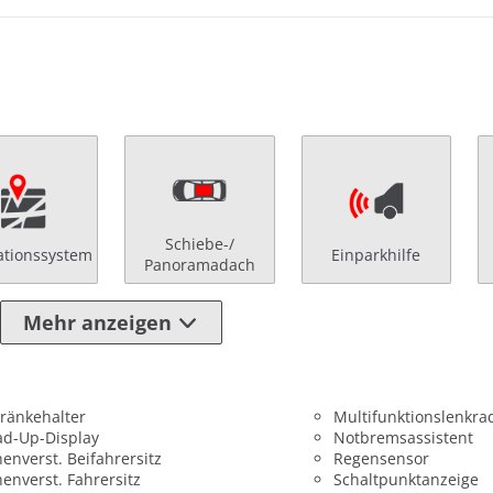
Schiebe-/
ationssystem
Einparkhilfe
Panoramadach
Mehr anzeigen
ränkehalter
Multifunktionslenkra
ad-Up-Display
Notbremsassistent
enverst. Beifahrersitz
Regensensor
enverst. Fahrersitz
Schaltpunktanzeige