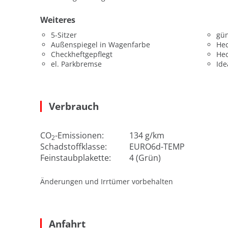
Weiteres
5-Sitzer
gün
Außenspiegel in Wagenfarbe
He
Checkheftgepflegt
He
el. Parkbremse
Ide
Verbrauch
CO
-Emissionen:
134 g/km
2
Schadstoffklasse:
EURO6d-TEMP
Feinstaubplakette:
4 (Grün)
Änderungen und Irrtümer vorbehalten
Anfahrt