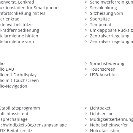
enverst. Lenkrad
Scheinwerferreinigu
uktionsladen für Smartphones
Servolenkung
fortschließung mit FB
Sitzheizung vorn
erlenkrad
Sportsitze
denwirbelstütze
Tempomat
nkradfernbedienung
umklappbare Rücksit
telarmlehne hinten
Zentralverriegelung
telarmlehne vorn
Zentralverriegelung 
dio
Sprachsteuerung
dio DAB
Touchscreen
io mit Farbdisplay
USB-Anschluss
io mit Touchscreen
io-Navigation
 Stabilitätsprogramm
Lichtpaket
nlichtassistent
Lichtsensor
isprechanlage
Müdigkeitserkennun
chwindigkeit-Begrenzungsanlage
Nebelscheinwerfer
FIX Beifahrersitz
Notrufassistent