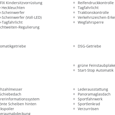
FIX Kindersitzvorrüstung
Reifendruckkontrolle
 Heckleuchten
Tagfahrlicht
-Scheinwerfer
Traktionskontrolle
-Scheinwerfer (Voll-LED)
Verkehrszeichen-Erk
-Tagfahrlicht
Wegfahrsperre
chtweiten-Regulierung
omatikgetriebe
DSG-Getriebe
grüne Feinstaubplake
Start-Stop Automatik
ehzahlmesser
Lederausstattung
 Schiebedach
Panoramaglasdach
rerinformationssystem
Sportfahrwerk
önte Scheiben hinten
Sportlenkrad
kspoiler
Verzurrösen
deraumabdeckung