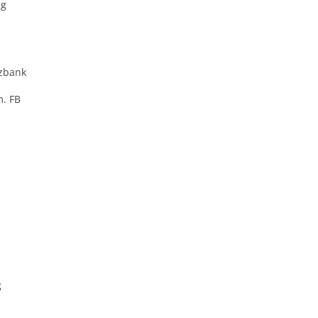
ng
zbank
m. FB
g