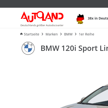
BMW 120i Sport Li
38x in Deut
Ausstattung
Verbrauch
An
Startseite
Marken
BMW
1er Reihe
BMW 120i Sport L