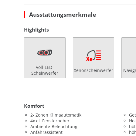
Ausstattungsmerkmale
Highlights
Voll-LED-
Xenonscheinwerfer
Navig
Scheinwerfer
Komfort
2- Zonen Klimaautomatik
Get
4x el. Fensterheber
He
Ambiente-Beleuchtung
höh
Anfahrassistent
höh