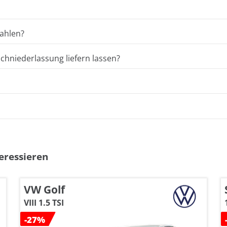
ahlen?
hniederlassung liefern lassen?
eressieren
VW Golf
VIII 1.5 TSI
-27%