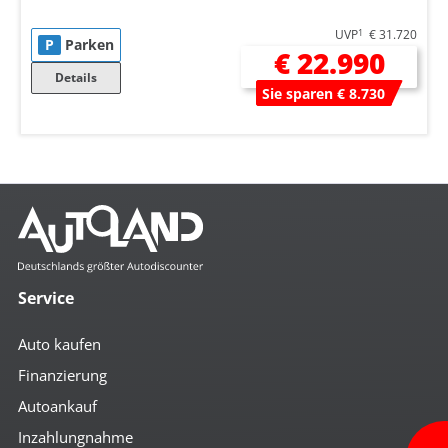
UVP
1
€ 31.720
P
Parken
€ 22.990
Details
Sie sparen € 8.730
Service
Auto kaufen
Finanzierung
Autoankauf
Inzahlungnahme