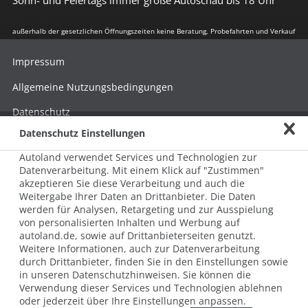
Sonn- und Feiertags immer große Autoschau bis 18 Uhr
außerhalb der gesetzlichen Öffnungszeiten keine Beratung, Probefahrten und Verkauf
Impressum
Allgemeine Nutzungsbedingungen
Datenschutz
Datenschutz Einstellungen
Hinweisgebersystem nach HinSchG
Autoland verwendet Services und Technologien zur
Beschwerde nach LkSG
Datenverarbeitung. Mit einem Klick auf "Zustimmen"
akzeptieren Sie diese Verarbeitung und auch die
Grundsatzerklärung zum LkSG
Weitergabe Ihrer Daten an Drittanbieter. Die Daten
© 2026 AUTOLAND 24 SE & Co. Betriebs KG
werden für Analysen, Retargeting und zur Ausspielung
Werner-von-Siemens-Str. 2, 06796 Brehna, Deutschland
von personalisierten Inhalten und Werbung auf
autoland.de, sowie auf Drittanbieterseiten genutzt.
Weitere Informationen, auch zur Datenverarbeitung
durch Drittanbieter, finden Sie in den Einstellungen sowie
in unseren Datenschutzhinweisen. Sie können die
Verwendung dieser Services und Technologien ablehnen
oder jederzeit über Ihre Einstellungen anpassen.