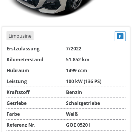
Limousine
P
Erstzulassung
7/2022
Kilometerstand
51.852 km
Hubraum
1499 ccm
Leistung
100 kW (136 PS)
Kraftstoff
Benzin
Getriebe
Schaltgetriebe
Farbe
Weiß
Referenz Nr.
GOE 0520 I