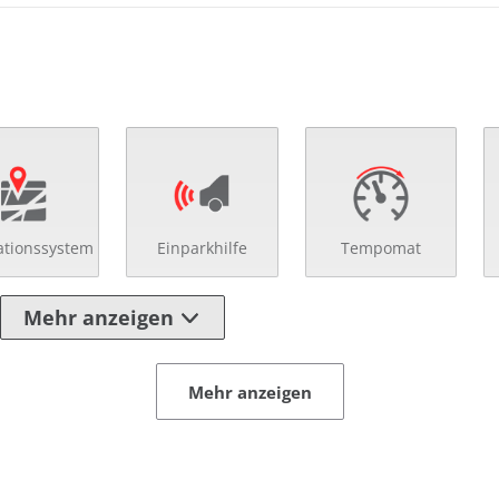
ationssystem
Einparkhilfe
Tempomat
Mehr anzeigen
Mehr anzeigen
 Heckklappe
Multifunktionslenkra
 Spiegel
Regensensor
eilte Rücksitzbank
Schaltpunktanzeige
ränkehalter
Servolenkung
enverst. Beifahrersitz
Sitzheizung vorn