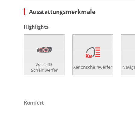
Ausstattungsmerkmale
Highlights
Voll-LED-
Xenonscheinwerfer
Navig
Scheinwerfer
Komfort
2- Zonen Klimaautomatik
el.
4x el. Fensterheber
el.
Ablagenpaket
get
Ambiente-Beleuchtung
Get
Anfahrassistent
höh