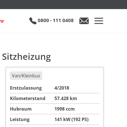
ng
€ 22.490
0800 - 111 0408
hr
 Sitzheizung
Van/Kleinbus
Erstzulassung
4/2018
Kilometerstand
57.428 km
Hubraum
1998 ccm
Leistung
141 kW (192 PS)