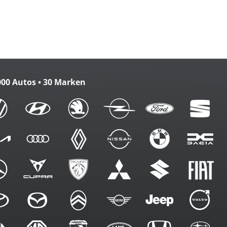
zbank
m. FB
000 Autos • 30 Marken
ennung