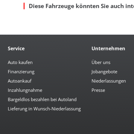
Diese Fahrzeuge könnten Sie auch int
autom. abblendende Außenspiegel
höh
autom. abblendender Innenspiegel
höh
Bordcomputer
Led
Colorverglasung
Len
el. anklappbare Spiegel
Mit
Multimedia
Service
Unternehmen
Bluetoothfunktion
Ra
CD-Spieler
Rad
Navigation
Ra
Auto kaufen
Über uns
Finanzierung
Jobangebote
Sicherheit
Autoankauf
Niederlassungen
3te Bremsleuchte
Ein
6x Airbag
el.
Inzahlungnahme
Presse
Abstandswarnsystem
Fre
Bargeldlos bezahlen bei Autoland
Antiblockiersystem
Ges
Antischlupfregulierung
ISO
Lieferung in Wunsch-Niederlassung
Beifahrerairbag abschaltbar
LED
Berganfahrhilfe
LED
Bremsassistent
LED
Einparkhilfe hinten
LED