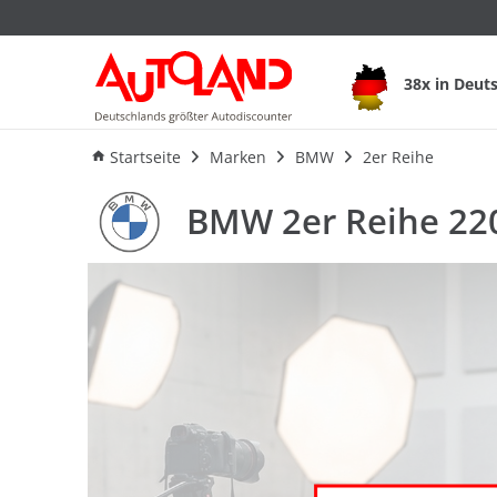
BMW 2er Reihe 220
38x in Deut
Ausstattung
Verbrauch
Startseite
Marken
BMW
2er Reihe
BMW 2er Reihe 220