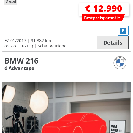
Diesel
€ 12.990
Bestpreisgarantie
P
EZ 01/2017
91.382 km
Details
85 kW (116 PS)
Schaltgetriebe
BMW 216
d Advantage