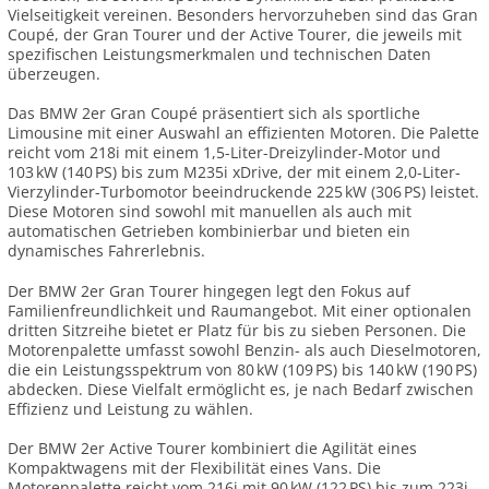
Vielseitigkeit vereinen. Besonders hervorzuheben sind das Gran
Coupé, der Gran Tourer und der Active Tourer, die jeweils mit
spezifischen Leistungsmerkmalen und technischen Daten
überzeugen.
Das BMW 2er Gran Coupé präsentiert sich als sportliche
Limousine mit einer Auswahl an effizienten Motoren. Die Palette
reicht vom 218i mit einem 1,5-Liter-Dreizylinder-Motor und
103 kW (140 PS) bis zum M235i xDrive, der mit einem 2,0-Liter-
Vierzylinder-Turbomotor beeindruckende 225 kW (306 PS) leistet.
Diese Motoren sind sowohl mit manuellen als auch mit
automatischen Getrieben kombinierbar und bieten ein
dynamisches Fahrerlebnis.
Der BMW 2er Gran Tourer hingegen legt den Fokus auf
Familienfreundlichkeit und Raumangebot. Mit einer optionalen
dritten Sitzreihe bietet er Platz für bis zu sieben Personen. Die
Motorenpalette umfasst sowohl Benzin- als auch Dieselmotoren,
die ein Leistungsspektrum von 80 kW (109 PS) bis 140 kW (190 PS)
abdecken. Diese Vielfalt ermöglicht es, je nach Bedarf zwischen
Effizienz und Leistung zu wählen.
Der BMW 2er Active Tourer kombiniert die Agilität eines
Kompaktwagens mit der Flexibilität eines Vans. Die
Motorenpalette reicht vom 216i mit 90 kW (122 PS) bis zum 223i