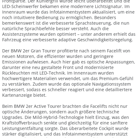
Frontpartie. Der Kühlergrill wurde leicht überarbeitet und die
LED-Scheinwerfer bekamen eine modernere Lichtsignatur. Im
Innenraum wurde das Infotainmentsystem aktualisiert, um eine
noch intuitivere Bedienung zu ermöglichen. Besonders
bemerkenswert ist die verbesserte Sprachsteuerung, die nun
natürliche Sprachbefehle besser versteht. Auch die
Assistenzsysteme wurden optimiert – unter anderem erhielt das
Fahrzeug eine verbesserte adaptive Geschwindigkeitsregelung.
Der BMW 2er Gran Tourer profitierte nach seinem Facelift von
neuen Motoren, die effizienter wurden und geringere
Emissionen aufwiesen. Auch hier gab es optische Anpassungen,
darunter eine neu gestaltete Front und modernisierte
Rückleuchten mit LED-Technik. Im Innenraum wurden
hochwertigere Materialien verwendet, um das Premium-Gefühl
zu verstärken. Zudem wurde das optionale Navigationssystem
verbessert, sodass es schneller reagiert und eine detailliertere
Kartenanzeige bietet.
Beim BMW 2er Active Tourer brachten die Facelifts nicht nur
optische Änderungen, sondern auch größere technische
Upgrades. Die Mild-Hybrid-Technologie hielt Einzug, was den
Kraftstoffverbrauch senkte und gleichzeitig für eine sanftere
Leistungsentfaltung sorgte. Das überarbeitete Cockpit wurde
stärker digitalisiert, und das Infotainmentsystem unterstützt