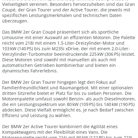
Vielseitigkeit vereinen. Besonders hervorzuheben sind das Gran
Coupé, der Gran Tourer und der Active Tourer, die jeweils mit
spezifischen Leistungsmerkmalen und technischen Daten
überzeugen.
Das BMW 2er Gran Coupé präsentiert sich als sportliche
Limousine mit einer Auswahl an effizienten Motoren. Die Palette
reicht vom 218i mit einem 1,5-Liter-Dreizylinder-Motor und
103 kW (140 PS) bis zum M235i xDrive, der mit einem 2,0-Liter-
Vierzylinder-Turbomotor beeindruckende 225 kW (306 PS) leistet.
Diese Motoren sind sowohl mit manuellen als auch mit
automatischen Getrieben kombinierbar und bieten ein
dynamisches Fahrerlebnis.
Der BMW 2er Gran Tourer hingegen legt den Fokus auf
Familienfreundlichkeit und Raumangebot. Mit einer optionalen
dritten Sitzreihe bietet er Platz für bis zu sieben Personen. Die
Motorenpalette umfasst sowohl Benzin- als auch Dieselmotoren,
die ein Leistungsspektrum von 80 kW (109 PS) bis 140 kW (190 PS)
abdecken. Diese Vielfalt ermöglicht es, je nach Bedarf zwischen
Effizienz und Leistung zu wählen.
Der BMW 2er Active Tourer kombiniert die Agilität eines
Kompaktwagens mit der Flexibilität eines Vans. Die
Motorenpalette reicht vom 216i mit 90 kW (122 PS) bis zum 223i