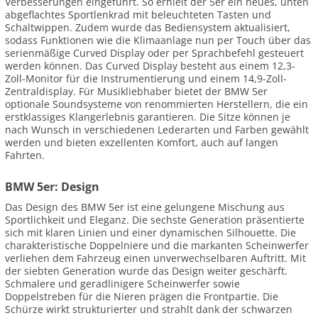
Verbesserungen eingeführt. So erhielt der 5er ein neues, unten
abgeflachtes Sportlenkrad mit beleuchteten Tasten und
Schaltwippen. Zudem wurde das Bediensystem aktualisiert,
sodass Funktionen wie die Klimaanlage nun per Touch über das
serienmäßige Curved Display oder per Sprachbefehl gesteuert
werden können. Das Curved Display besteht aus einem 12,3-
Zoll-Monitor für die Instrumentierung und einem 14,9-Zoll-
Zentraldisplay. Für Musikliebhaber bietet der BMW 5er
optionale Soundsysteme von renommierten Herstellern, die ein
erstklassiges Klangerlebnis garantieren. Die Sitze können je
nach Wunsch in verschiedenen Lederarten und Farben gewählt
werden und bieten exzellenten Komfort, auch auf langen
Fahrten.
BMW 5er: Design
Das Design des BMW 5er ist eine gelungene Mischung aus
Sportlichkeit und Eleganz. Die sechste Generation präsentierte
sich mit klaren Linien und einer dynamischen Silhouette. Die
charakteristische Doppelniere und die markanten Scheinwerfer
verliehen dem Fahrzeug einen unverwechselbaren Auftritt. Mit
der siebten Generation wurde das Design weiter geschärft.
Schmalere und geradlinigere Scheinwerfer sowie
Doppelstreben für die Nieren prägen die Frontpartie. Die
Schürze wirkt strukturierter und strahlt dank der schwarzen