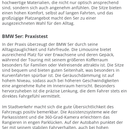
hochwertige Materialien, die nicht nur optisch ansprechend
sind, sondern sich auch angenehm anfühlen. Die Sitze bieten
einen hohen Komfort, selbst auf langen Fahrten, und das
großzügige Platzangebot macht den 5er zu einer
ausgezeichneten Wahl für den Alltag.
BMW 5er: Praxistest
In der Praxis überzeugt der BMW 5er durch seine
Alltagstauglichkeit und Fahrfreude. Die Limousine bietet
ausreichend Platz für vier Erwachsene und deren Gepäck,
während der Touring mit seinem größeren Kofferraum
besonders für Familien oder Vielreisende attraktiv ist. Die Sitze
sind bequem und bieten guten Seitenhalt, was besonders in
Kurvenfahrten spürbar ist. Die Geräuschdämmung ist auf
hohem Niveau, sodass auch bei höheren Geschwindigkeiten
eine angenehme Ruhe im Innenraum herrscht. Besonders
hervorzuheben ist die präzise Lenkung, die dem Fahrer stets ein
direktes Fahrgefühl vermittelt.
Im Stadtverkehr macht sich die gute Übersichtlichkeit des
Fahrzeugs positiv bemerkbar. Die Assistenzsysteme wie der
Parkassistent und die 360-Grad-Kamera erleichtern das
Rangieren in engen Parklücken. Auf der Autobahn punktet der
5er mit seinem stabilen Fahrverhalten, auch bei hohen