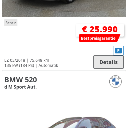
Benzin
€ 25.990
Bestpreisgarantie
P
EZ 03/2018
75.648 km
Details
135 kW (184 PS)
Automatik
BMW 520
d M Sport Aut.