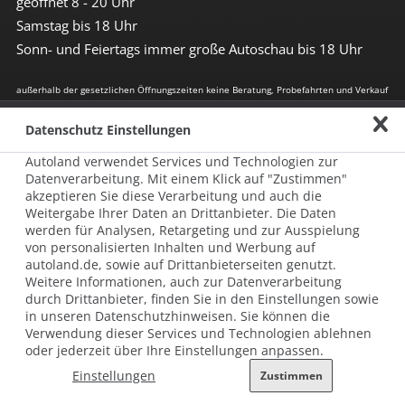
geöffnet 8 - 20 Uhr
Samstag bis 18 Uhr
Sonn- und Feiertags immer große Autoschau bis 18 Uhr
außerhalb der gesetzlichen Öffnungszeiten keine Beratung, Probefahrten und Verkauf
Impressum
Datenschutz Einstellungen
Autoland verwendet Services und Technologien zur
Allgemeine Nutzungsbedingungen
Datenverarbeitung. Mit einem Klick auf "Zustimmen"
Datenschutz
akzeptieren Sie diese Verarbeitung und auch die
Weitergabe Ihrer Daten an Drittanbieter. Die Daten
Hinweisgebersystem nach HinSchG
werden für Analysen, Retargeting und zur Ausspielung
von personalisierten Inhalten und Werbung auf
Beschwerde nach LkSG
autoland.de, sowie auf Drittanbieterseiten genutzt.
Weitere Informationen, auch zur Datenverarbeitung
Grundsatzerklärung zum LkSG
durch Drittanbieter, finden Sie in den Einstellungen sowie
in unseren Datenschutzhinweisen. Sie können die
© 2026 AUTOLAND 24 SE & Co. Betriebs KG
Verwendung dieser Services und Technologien ablehnen
Werner-von-Siemens-Str. 2, 06796 Brehna, Deutschland
oder jederzeit über Ihre Einstellungen anpassen.
Einstellungen
Zustimmen