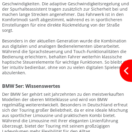
Geschwindigkeiten. Die adaptive Geschwindigkeitsregelung und
der Spurhalteassistent tragen zusätzlich zur Sicherheit bei und
machen lange Strecken angenehmer. Das Fahrwerk ist in den
Komfortmodi sanft abgestimmt, während es in sportlicheren
Einstellungen für eine direkte Rückmeldung von der Straße
sorgt.
Besonders in der aktuellen Generation wurde die Kombination
aus digitalen und analogen Bedienelementen überarbeitet.
Während die Sprachsteuerung und Touch-Funktionalitäten die
Bedienung erleichtern, behalten Fahrer weiterhin klassische
haptische Steuerelemente für wichtige Funktionen. So bleibt der
5er intuitiv bedienbar, ohne von zu vielen digitalen Spielereien
abzulenken.
BMW 5er: Wissenswertes
Der BMW 5er gehört seit Jahrzehnten zu den meistverkauften
Modellen der oberen Mittelklasse und wird von BMW
regelmäßig weiterentwickelt. Besonders in Deutschland erfreut
sich der Touring großer Beliebtheit, da er eine ideale Mischung
aus sportlicher Limousine und praktischem Kombi bietet.
Während die Limousine mit ihrer eleganten Linienführung
überzeugt, bietet der Touring mit seinem großzügigen
Ladevolumen mehr Flexibilität für den Alltag.