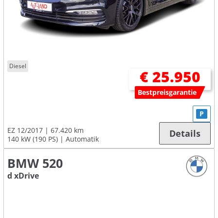
Diesel
€ 25.950
Bestpreisgarantie
P
EZ 12/2017
67.420 km
Details
140 kW (190 PS)
Automatik
BMW 520
d xDrive