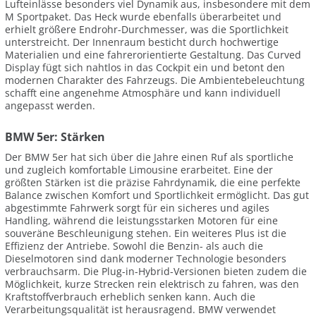
Lufteinlässe besonders viel Dynamik aus, insbesondere mit dem
M Sportpaket. Das Heck wurde ebenfalls überarbeitet und
erhielt größere Endrohr-Durchmesser, was die Sportlichkeit
unterstreicht. Der Innenraum besticht durch hochwertige
Materialien und eine fahrerorientierte Gestaltung. Das Curved
Display fügt sich nahtlos in das Cockpit ein und betont den
modernen Charakter des Fahrzeugs. Die Ambientebeleuchtung
schafft eine angenehme Atmosphäre und kann individuell
angepasst werden.
BMW 5er: Stärken
Der BMW 5er hat sich über die Jahre einen Ruf als sportliche
und zugleich komfortable Limousine erarbeitet. Eine der
größten Stärken ist die präzise Fahrdynamik, die eine perfekte
Balance zwischen Komfort und Sportlichkeit ermöglicht. Das gut
abgestimmte Fahrwerk sorgt für ein sicheres und agiles
Handling, während die leistungsstarken Motoren für eine
souveräne Beschleunigung stehen. Ein weiteres Plus ist die
Effizienz der Antriebe. Sowohl die Benzin- als auch die
Dieselmotoren sind dank moderner Technologie besonders
verbrauchsarm. Die Plug-in-Hybrid-Versionen bieten zudem die
Möglichkeit, kurze Strecken rein elektrisch zu fahren, was den
Kraftstoffverbrauch erheblich senken kann. Auch die
Verarbeitungsqualität ist herausragend. BMW verwendet