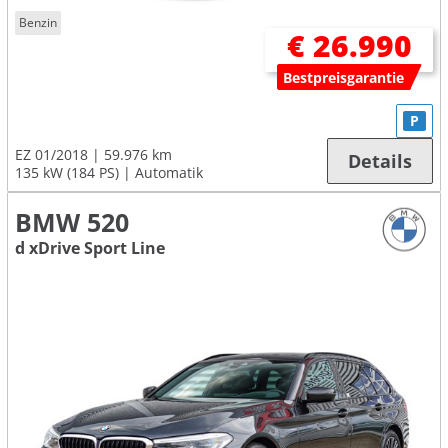
Benzin
€ 26.990
Bestpreisgarantie
P
EZ 01/2018
59.976 km
Details
135 kW (184 PS)
Automatik
BMW 520
d xDrive Sport Line