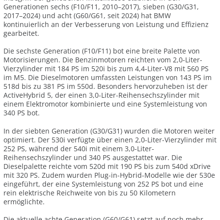
Generationen sechs (F10/F11, 2010–2017), sieben (G30/G31,
2017–2024) und acht (G60/G61, seit 2024) hat BMW
kontinuierlich an der Verbesserung von Leistung und Effizienz
gearbeitet.
Die sechste Generation (F10/F11) bot eine breite Palette von
Motorisierungen. Die Benzinmotoren reichten vom 2,0-Liter-
Vierzylinder mit 184 PS im 520i bis zum 4,4-Liter-V8 mit 560 PS
im M5. Die Dieselmotoren umfassten Leistungen von 143 PS im
518d bis zu 381 PS im 550d. Besonders hervorzuheben ist der
ActiveHybrid 5, der einen 3,0-Liter-Reihensechszylinder mit
einem Elektromotor kombinierte und eine Systemleistung von
340 PS bot.
In der siebten Generation (G30/G31) wurden die Motoren weiter
optimiert. Der 530i verfügte über einen 2,0-Liter-Vierzylinder mit
252 PS, während der 540i mit einem 3,0-Liter-
Reihensechszylinder und 340 PS ausgestattet war. Die
Dieselpalette reichte vom 520d mit 190 PS bis zum 540d xDrive
mit 320 PS. Zudem wurden Plug-in-Hybrid-Modelle wie der 530e
eingeführt, der eine Systemleistung von 252 PS bot und eine
rein elektrische Reichweite von bis zu 50 Kilometern
ermöglichte.
Die aktuelle achte Generation (G60/G61) setzt auf noch mehr