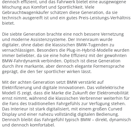
dennoch effizient, und das Fahrwerk bietet eine ausgewogene
Mischung aus Komfort und Sportlichkeit. Viele
Gebrauchtwagenkäufer schätzen diese Generation, da sie
technisch ausgereift ist und ein gutes Preis-Leistungs-Verhältnis
bietet.
Die siebte Generation brachte eine noch bessere Vernetzung
und moderne Assistenzsysteme. Der Innenraum wurde
digitaler, ohne dabei die klassischen BMW-Tugenden zu
vernachlässigen. Besonders die Plug-in-Hybrid-Modelle wurden
immer beliebter, da sie eine hohe Effizienz mit der gewohnten
BMW-Fahrdynamik verbinden. Optisch ist diese Generation
durch ihre markante, aber dennoch elegante Formensprache
geprägt, die den 5er sportlicher wirken lässt.
Mit der achten Generation setzt BMW verstärkt auf
Elektrifizierung und digitale Innovationen. Das vollelektrische
Modell i5 zeigt, dass die Marke die Zukunft der Elektromobilität
ernst nimmt, während die klassischen Verbrenner weiterhin für
die Fans des traditionellen Fahrgefühls zur Verfügung stehen.
Das Interieur ist stark digitalisiert, mit einem großen Curved
Display und einer nahezu vollständig digitalen Bedienung.
Dennoch bleibt das Fahrgefühl typisch BMW – direkt, dynamisch
und dennoch komfortabel.