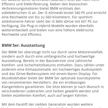
Effizienz und Elektrifizierung. Neben den klassischen
Verbrennungsmotoren bietet BMW erstmals den
vollelektrischen i5 an. Der i5 eDrive40 leistet 340 PS und erreicht
eine Reichweite von bis zu 560 Kilometern. Für sportlich
ambitionierte Fahrer steht der i5 M60 xDrive mit 601 PS zur
Verfügung. Die Plug-in-Hybrid-Modelle wurden ebenfalls
weiterentwickelt und bieten nun eine höhere elektrische
Reichweite und Effizienz.
BMW 5er: Ausstattung
Der BMW 5er überzeugt nicht nur durch seine Motorenvielfalt,
sondern auch durch eine umfangreiche und hochwertige
Ausstattung. Bereits in der Basisversion sind zahlreiche
Komfort- und Sicherheitsfeatures enthalten. Dazu zählen unter
anderem eine Klimaautomatik, ein hochwertiges Audiosystem
und das iDrive-Bediensystem mit einem klaren Display. Für
Musikliebhaber bietet der BMW 5er optionale Soundsysteme
von renommierten Herstellern, die ein erstklassiges
Klangerlebnis garantieren. Die Sitze können je nach Wunsch in
verschiedenen Lederarten und Farben gewählt werden und
bieten exzellenten Komfort, auch auf langen Fahrten.
Mit dem Facelift der siebten Generation wurden weitere