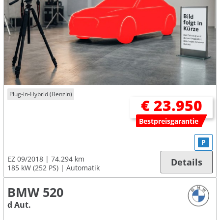
Plug-in-Hybrid (Benzin)
€ 23.950
Bestpreisgarantie
P
EZ 09/2018
74.294 km
Details
185 kW (252 PS)
Automatik
BMW 520
d Aut.