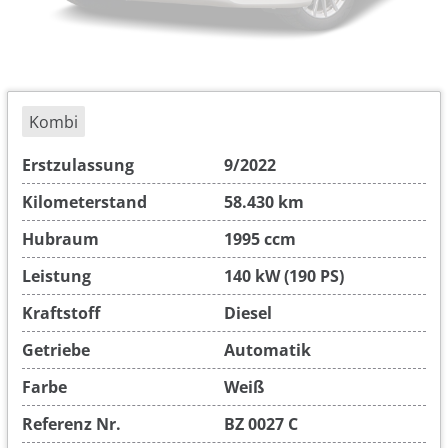
Kombi
Erstzulassung
9/2022
Kilometerstand
58.430 km
Hubraum
1995 ccm
Leistung
140 kW (190 PS)
Kraftstoff
Diesel
Getriebe
Automatik
Farbe
Weiß
Referenz Nr.
BZ 0027 C