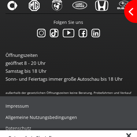
Navi mit Touchscreen
Navigation
Radio
Radio DAB
Folgen Sie uns
Radio mit Farbdisplay
Radio mit Touchscreen
Touchscreen
USB-Anschluss
Sicherheit
Öffnungszeiten
geöffnet 8 - 20 Uhr
3te Bremsleuchte
6x Airbag
Samstag bis 18 Uhr
Abstandswarnsystem
Sonn- und Feiertags immer große Autoschau bis 18 Uhr
Antiblockiersystem
Antischlupfregulierung
Beifahrerairbag abschaltbar
außerhalb der gesetzlichen Öffnungszeiten keine Beratung, Probefahrten und Verkauf
Berganfahrhilfe
Bremsassistent
Impressum
Einparkhilfe hinten
Einparkhilfe vorn + hinten
Allgemeine Nutzungsbedingungen
el. Stabilitätsprogramm
Fernlichtassistent
Datenschutz
Freisprechanlage