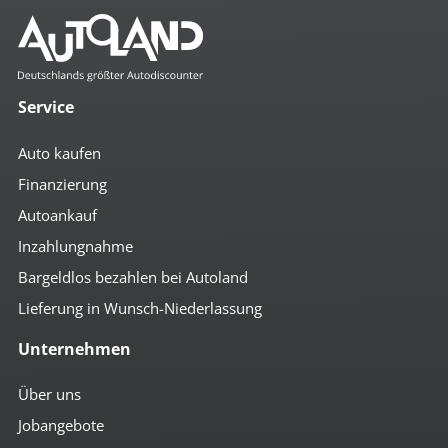
Komfort
4- Zonen Klimaautomatik
4x el. Fensterheber
Service
Abstandsregeltempomat
Ambiente-Beleuchtung
Auto kaufen
autom. abblendender Innenspiegel
beheizbare Aussenspiegel
Finanzierung
Bordcomputer
Autoankauf
Colorverglasung
el. anklappbare Spiegel
Inzahlungnahme
el. Beifahrersitz
el. Fahrersitz
Bargeldlos bezahlen bei Autoland
el. Heckklappe
Lieferung in Wunsch-Niederlassung
el. Spiegel
geteilte Heckklappe
Unternehmen
geteilte Rücksitzbank
Getränkehalter
höhenverst. Beifahrersitz
Über uns
höhenverst. Fahrersitz
Jobangebote
höhenverst. Lenkrad
iDrive