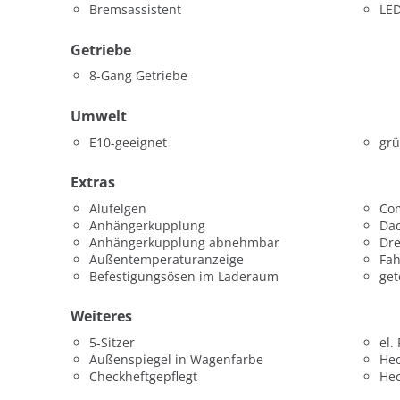
Bremsassistent
LED
Getriebe
8-Gang Getriebe
Umwelt
E10-geeignet
grü
Extras
Alufelgen
Co
Anhängerkupplung
Dac
Anhängerkupplung abnehmbar
Dr
Außentemperaturanzeige
Fah
Befestigungsösen im Laderaum
get
Weiteres
5-Sitzer
el.
Außenspiegel in Wagenfarbe
He
Checkheftgepflegt
He