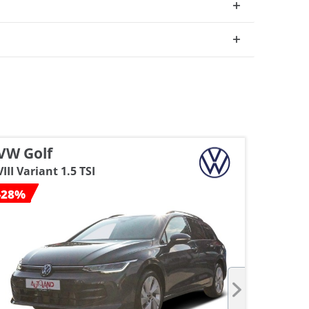
VW Golf
Hyund
VIII Variant 1.5 TSI
Kombi 1
-28%
-26%