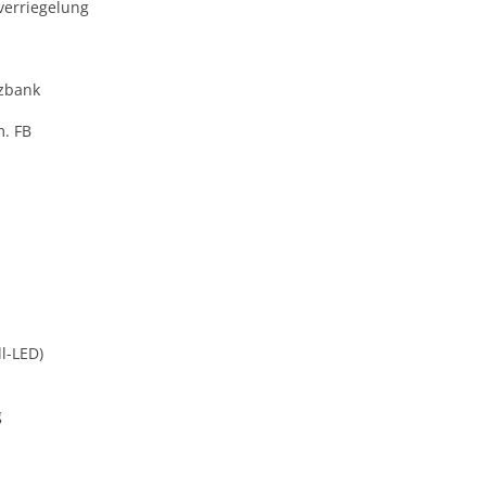
verriegelung
zbank
m. FB
l-LED)
g