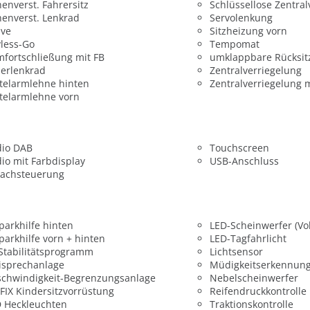
enverst. Fahrersitz
Schlüssellose Zentral
enverst. Lenkrad
Servolenkung
ive
Sitzheizung vorn
less-Go
Tempomat
fortschließung mit FB
umklappbare Rücksit
erlenkrad
Zentralverriegelung
telarmlehne hinten
Zentralverriegelung 
telarmlehne vorn
dio DAB
Touchscreen
io mit Farbdisplay
USB-Anschluss
rachsteuerung
parkhilfe hinten
LED-Scheinwerfer (Vol
parkhilfe vorn + hinten
LED-Tagfahrlicht
 Stabilitätsprogramm
Lichtsensor
isprechanlage
Müdigkeitserkennun
chwindigkeit-Begrenzungsanlage
Nebelscheinwerfer
FIX Kindersitzvorrüstung
Reifendruckkontrolle
 Heckleuchten
Traktionskontrolle