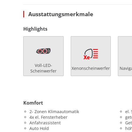
Ausstattungsmerkmale
Highlights
Voll-LED-
Xenonscheinwerfer
Navig
Scheinwerfer
Komfort
2- Zonen Klimaautomatik
el.
4x el. Fensterheber
get
Anfahrassistent
Get
Auto Hold
höh