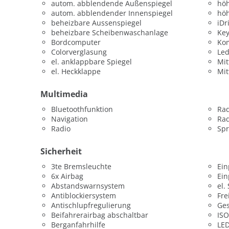
autom. abblendende Außenspiegel
höh
autom. abblendender Innenspiegel
höh
beheizbare Aussenspiegel
iDr
beheizbare Scheibenwaschanlage
Key
Bordcomputer
Kom
Colorverglasung
Led
el. anklappbare Spiegel
Mit
el. Heckklappe
Mit
Multimedia
Bluetoothfunktion
Ra
Navigation
Rad
Radio
Sp
Sicherheit
3te Bremsleuchte
Ein
6x Airbag
Ein
Abstandswarnsystem
el.
Antiblockiersystem
Fre
Antischlupfregulierung
Ges
Beifahrerairbag abschaltbar
ISO
Berganfahrhilfe
LED