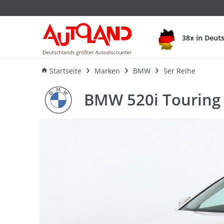
BMW 520i Touring
38x in Deut
Ausstattung
Verbrauch
A
Startseite
Marken
BMW
5er Reihe
BMW 520i Touring