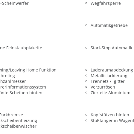
-Scheinwerfer
Wegfahrsperre
Automatikgetriebe
ne Feinstaubplakette
Start-Stop Automatik
ming/Leaving Home Funktion
Laderaumabdeckung
hreling
Metalliclackierung
ehzahlmesser
Trennetz / -gitter
rerinformationssystem
Verzurrösen
önte Scheiben hinten
Zierteile Aluminium
 Parkbremse
Kopfstützen hinten
ckscheibenheizung
Stoßfänger in Wagen
ckscheibenwischer