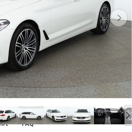
hrt
FAQ