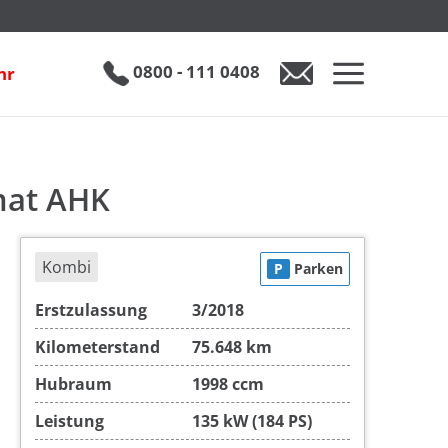
€ 26.490
0800 - 111 0408
hr
0800 - 111 0408
Auto anfragen
mat AHK
Kombi
P
Parken
Erstzulassung
3/2018
Kilometerstand
75.648 km
Hubraum
1998 ccm
Leistung
135 kW (184 PS)