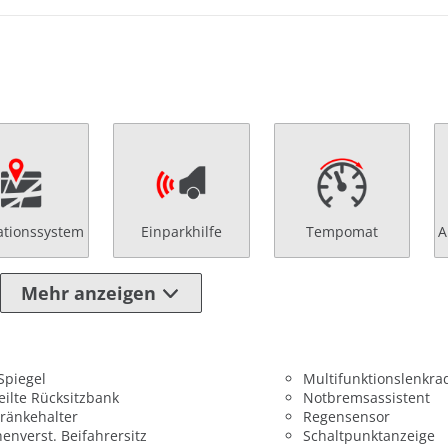
ationssystem
Einparkhilfe
Tempomat
A
Mehr anzeigen
 Spiegel
Multifunktionslenkra
eilte Rücksitzbank
Notbremsassistent
ränkehalter
Regensensor
enverst. Beifahrersitz
Schaltpunktanzeige