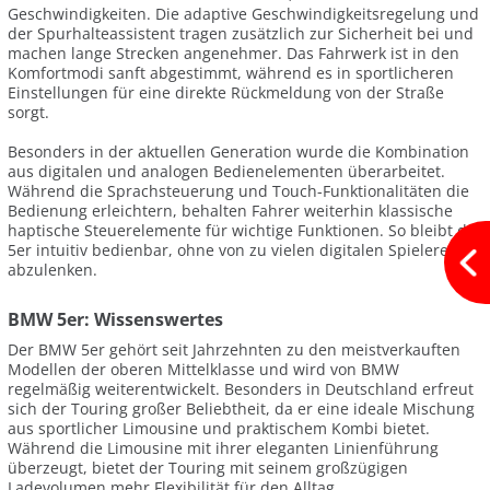
Geschwindigkeiten. Die adaptive Geschwindigkeitsregelung und
der Spurhalteassistent tragen zusätzlich zur Sicherheit bei und
machen lange Strecken angenehmer. Das Fahrwerk ist in den
Komfortmodi sanft abgestimmt, während es in sportlicheren
Einstellungen für eine direkte Rückmeldung von der Straße
sorgt.
Besonders in der aktuellen Generation wurde die Kombination
aus digitalen und analogen Bedienelementen überarbeitet.
Während die Sprachsteuerung und Touch-Funktionalitäten die
Bedienung erleichtern, behalten Fahrer weiterhin klassische
haptische Steuerelemente für wichtige Funktionen. So bleibt der
5er intuitiv bedienbar, ohne von zu vielen digitalen Spielereien
abzulenken.
BMW 5er: Wissenswertes
Der BMW 5er gehört seit Jahrzehnten zu den meistverkauften
Modellen der oberen Mittelklasse und wird von BMW
regelmäßig weiterentwickelt. Besonders in Deutschland erfreut
sich der Touring großer Beliebtheit, da er eine ideale Mischung
aus sportlicher Limousine und praktischem Kombi bietet.
Während die Limousine mit ihrer eleganten Linienführung
überzeugt, bietet der Touring mit seinem großzügigen
Ladevolumen mehr Flexibilität für den Alltag.