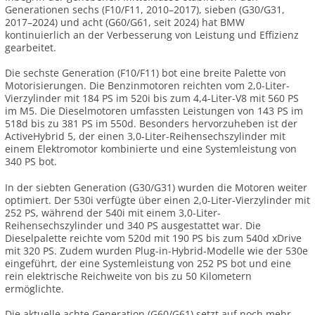
Generationen sechs (F10/F11, 2010–2017), sieben (G30/G31,
2017–2024) und acht (G60/G61, seit 2024) hat BMW
kontinuierlich an der Verbesserung von Leistung und Effizienz
gearbeitet.
Die sechste Generation (F10/F11) bot eine breite Palette von
Motorisierungen. Die Benzinmotoren reichten vom 2,0-Liter-
Vierzylinder mit 184 PS im 520i bis zum 4,4-Liter-V8 mit 560 PS
im M5. Die Dieselmotoren umfassten Leistungen von 143 PS im
518d bis zu 381 PS im 550d. Besonders hervorzuheben ist der
ActiveHybrid 5, der einen 3,0-Liter-Reihensechszylinder mit
einem Elektromotor kombinierte und eine Systemleistung von
340 PS bot.
In der siebten Generation (G30/G31) wurden die Motoren weiter
optimiert. Der 530i verfügte über einen 2,0-Liter-Vierzylinder mit
252 PS, während der 540i mit einem 3,0-Liter-
Reihensechszylinder und 340 PS ausgestattet war. Die
Dieselpalette reichte vom 520d mit 190 PS bis zum 540d xDrive
mit 320 PS. Zudem wurden Plug-in-Hybrid-Modelle wie der 530e
eingeführt, der eine Systemleistung von 252 PS bot und eine
rein elektrische Reichweite von bis zu 50 Kilometern
ermöglichte.
Die aktuelle achte Generation (G60/G61) setzt auf noch mehr