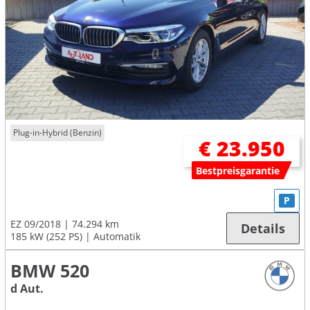
Plug-in-Hybrid (Benzin)
€ 23.950
Bestpreisgarantie
P
EZ 09/2018
74.294 km
Details
185 kW (252 PS)
Automatik
BMW 520
d Aut.