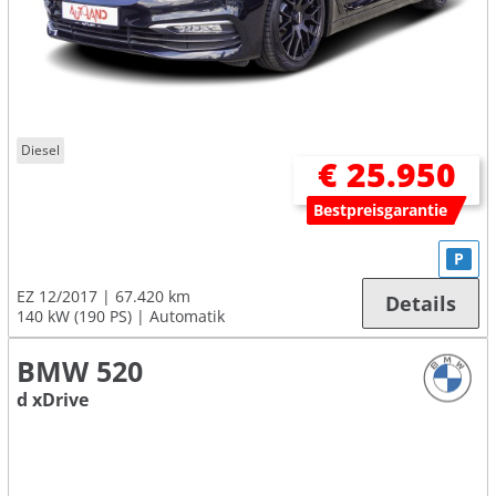
Diesel
€ 25.950
Bestpreisgarantie
P
EZ 12/2017
67.420 km
Details
140 kW (190 PS)
Automatik
BMW 520
d xDrive