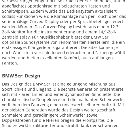
Verbesserungen eingeführt. So erhielt der 5er ein neues, unten
abgeflachtes Sportlenkrad mit beleuchteten Tasten und
Schaltwippen. Zudem wurde das Bediensystem aktualisiert,
sodass Funktionen wie die Klimaanlage nun per Touch über das
serienmäßige Curved Display oder per Sprachbefehl gesteuert
werden können. Das Curved Display besteht aus einem 12,3-
Zoll-Monitor für die Instrumentierung und einem 14,9-Zoll-
Zentraldisplay. Für Musikliebhaber bietet der BMW 5er
optionale Soundsysteme von renommierten Herstellern, die ein
erstklassiges Klangerlebnis garantieren. Die Sitze können je
nach Wunsch in verschiedenen Lederarten und Farben gewählt
werden und bieten exzellenten Komfort, auch auf langen
Fahrten.
BMW 5er: Design
Das Design des BMW 5er ist eine gelungene Mischung aus
Sportlichkeit und Eleganz. Die sechste Generation präsentierte
sich mit klaren Linien und einer dynamischen Silhouette. Die
charakteristische Doppelniere und die markanten Scheinwerfer
verliehen dem Fahrzeug einen unverwechselbaren Auftritt. Mit
der siebten Generation wurde das Design weiter geschärft.
Schmalere und geradlinigere Scheinwerfer sowie
Doppelstreben für die Nieren prägen die Frontpartie. Die
Schürze wirkt strukturierter und strahlt dank der schwarzen