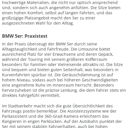
hochwertige Materialien, die nicht nur optisch ansprechend
sind, sondern sich auch angenehm anfühlen. Die Sitze bieten
einen hohen Komfort, selbst auf langen Fahrten, und das
großzügige Platzangebot macht den 5er zu einer
ausgezeichneten Wahl für den Alltag.
BMW 5er: Praxistest
In der Praxis überzeugt der BMW 5er durch seine
Alltagstauglichkeit und Fahrfreude. Die Limousine bietet
ausreichend Platz für vier Erwachsene und deren Gepäck,
während der Touring mit seinem größeren Kofferraum
besonders für Familien oder Vielreisende attraktiv ist. Die Sitze
sind bequem und bieten guten Seitenhalt, was besonders in
Kurvenfahrten spürbar ist. Die Geräuschdämmung ist auf
hohem Niveau, sodass auch bei höheren Geschwindigkeiten
eine angenehme Ruhe im Innenraum herrscht. Besonders
hervorzuheben ist die präzise Lenkung, die dem Fahrer stets ein
direktes Fahrgefühl vermittelt.
Im Stadtverkehr macht sich die gute Übersichtlichkeit des
Fahrzeugs positiv bemerkbar. Die Assistenzsysteme wie der
Parkassistent und die 360-Grad-Kamera erleichtern das
Rangieren in engen Parklücken. Auf der Autobahn punktet der
5er mit seinem stabilen Fahrverhalten, auch bei hohen