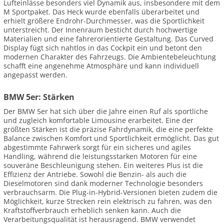
Lufteinlässe besonders viel Dynamik aus, insbesondere mit dem
M Sportpaket. Das Heck wurde ebenfalls überarbeitet und
erhielt größere Endrohr-Durchmesser, was die Sportlichkeit
unterstreicht. Der Innenraum besticht durch hochwertige
Materialien und eine fahrerorientierte Gestaltung. Das Curved
Display fügt sich nahtlos in das Cockpit ein und betont den
modernen Charakter des Fahrzeugs. Die Ambientebeleuchtung
schafft eine angenehme Atmosphäre und kann individuell
angepasst werden.
BMW 5er: Stärken
Der BMW 5er hat sich über die Jahre einen Ruf als sportliche
und zugleich komfortable Limousine erarbeitet. Eine der
größten Stärken ist die präzise Fahrdynamik, die eine perfekte
Balance zwischen Komfort und Sportlichkeit ermöglicht. Das gut
abgestimmte Fahrwerk sorgt für ein sicheres und agiles
Handling, während die leistungsstarken Motoren für eine
souveräne Beschleunigung stehen. Ein weiteres Plus ist die
Effizienz der Antriebe. Sowohl die Benzin- als auch die
Dieselmotoren sind dank moderner Technologie besonders
verbrauchsarm. Die Plug-in-Hybrid-Versionen bieten zudem die
Möglichkeit, kurze Strecken rein elektrisch zu fahren, was den
Kraftstoffverbrauch erheblich senken kann. Auch die
Verarbeitungsqualität ist herausragend. BMW verwendet