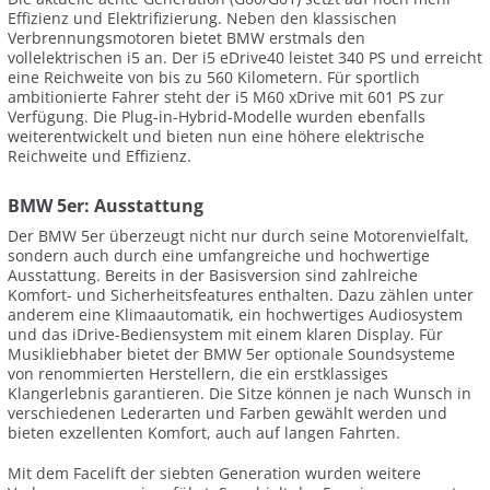
Effizienz und Elektrifizierung. Neben den klassischen
Verbrennungsmotoren bietet BMW erstmals den
vollelektrischen i5 an. Der i5 eDrive40 leistet 340 PS und erreicht
eine Reichweite von bis zu 560 Kilometern. Für sportlich
ambitionierte Fahrer steht der i5 M60 xDrive mit 601 PS zur
Verfügung. Die Plug-in-Hybrid-Modelle wurden ebenfalls
weiterentwickelt und bieten nun eine höhere elektrische
Reichweite und Effizienz.
BMW 5er: Ausstattung
Der BMW 5er überzeugt nicht nur durch seine Motorenvielfalt,
sondern auch durch eine umfangreiche und hochwertige
Ausstattung. Bereits in der Basisversion sind zahlreiche
Komfort- und Sicherheitsfeatures enthalten. Dazu zählen unter
anderem eine Klimaautomatik, ein hochwertiges Audiosystem
und das iDrive-Bediensystem mit einem klaren Display. Für
Musikliebhaber bietet der BMW 5er optionale Soundsysteme
von renommierten Herstellern, die ein erstklassiges
Klangerlebnis garantieren. Die Sitze können je nach Wunsch in
verschiedenen Lederarten und Farben gewählt werden und
bieten exzellenten Komfort, auch auf langen Fahrten.
Mit dem Facelift der siebten Generation wurden weitere