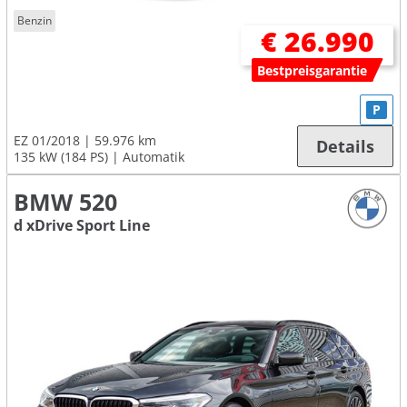
Benzin
€ 26.990
Bestpreisgarantie
P
EZ 01/2018
59.976 km
Details
135 kW (184 PS)
Automatik
BMW 520
d xDrive Sport Line