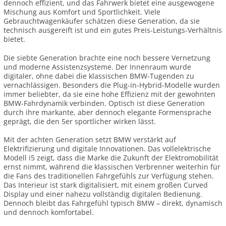
dennoch effizient, und das Fahrwerk bietet eine ausgewogene
Mischung aus Komfort und Sportlichkeit. Viele
Gebrauchtwagenkäufer schätzen diese Generation, da sie
technisch ausgereift ist und ein gutes Preis-Leistungs-Verhältnis
bietet.
Die siebte Generation brachte eine noch bessere Vernetzung
und moderne Assistenzsysteme. Der Innenraum wurde
digitaler, ohne dabei die klassischen BMW-Tugenden zu
vernachlässigen. Besonders die Plug-in-Hybrid-Modelle wurden
immer beliebter, da sie eine hohe Effizienz mit der gewohnten
BMW-Fahrdynamik verbinden. Optisch ist diese Generation
durch ihre markante, aber dennoch elegante Formensprache
geprägt, die den 5er sportlicher wirken lässt.
Mit der achten Generation setzt BMW verstärkt auf
Elektrifizierung und digitale Innovationen. Das vollelektrische
Modell i5 zeigt, dass die Marke die Zukunft der Elektromobilität
ernst nimmt, während die klassischen Verbrenner weiterhin für
die Fans des traditionellen Fahrgefühls zur Verfügung stehen.
Das Interieur ist stark digitalisiert, mit einem großen Curved
Display und einer nahezu vollständig digitalen Bedienung.
Dennoch bleibt das Fahrgefühl typisch BMW – direkt, dynamisch
und dennoch komfortabel.