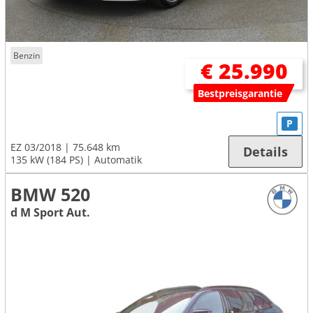
Benzin
€ 25.990
Bestpreisgarantie
P
EZ 03/2018
75.648 km
Details
135 kW (184 PS)
Automatik
BMW 520
d M Sport Aut.