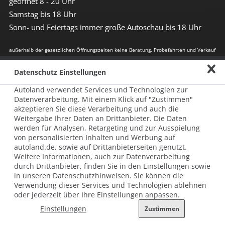
geöffnet 8 - 20 Uhr
Samstag bis 18 Uhr
Sonn- und Feiertags immer große Autoschau bis 18 Uhr
außerhalb der gesetzlichen Öffnungszeiten keine Beratung, Probefahrten und Verkauf
Impressum
Datenschutz Einstellungen
Autoland verwendet Services und Technologien zur
Allgemeine Nutzungsbedingungen
Datenverarbeitung. Mit einem Klick auf "Zustimmen"
Datenschutz
akzeptieren Sie diese Verarbeitung und auch die
Weitergabe Ihrer Daten an Drittanbieter. Die Daten
Hinweisgebersystem nach HinSchG
werden für Analysen, Retargeting und zur Ausspielung
von personalisierten Inhalten und Werbung auf
Beschwerde nach LkSG
autoland.de, sowie auf Drittanbieterseiten genutzt.
Weitere Informationen, auch zur Datenverarbeitung
Grundsatzerklärung zum LkSG
durch Drittanbieter, finden Sie in den Einstellungen sowie
in unseren Datenschutzhinweisen. Sie können die
© 2026 AUTOLAND 24 SE & Co. Betriebs KG
Verwendung dieser Services und Technologien ablehnen
Werner-von-Siemens-Str. 2, 06796 Brehna, Deutschland
oder jederzeit über Ihre Einstellungen anpassen.
Einstellungen
Zustimmen