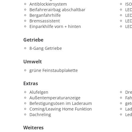
Antiblockiersystem
ISO
Beifahrerairbag abschaltbar
LED
Berganfahrhilfe
LED
Bremsassistent
LED
Einparkhilfe vorn + hinten
LED
Getriebe
8-Gang Getriebe
Umwelt
grüne Feinstaubplakette
Extras
Alufelgen
Dr
Außentemperaturanzeige
Fah
Befestigungsösen im Laderaum
get
Coming/Leaving Home Funktion
La
Dachreling
Led
Weiteres