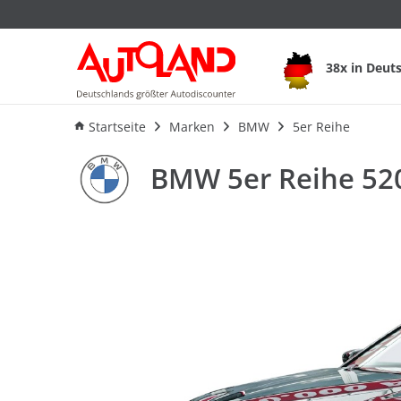
BMW 5er Reihe 520d
38x in Deut
Ausstattung
Verbrauch
An
Startseite
Marken
BMW
5er Reihe
BMW 5er Reihe 520