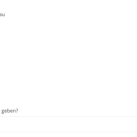
au
g geben?