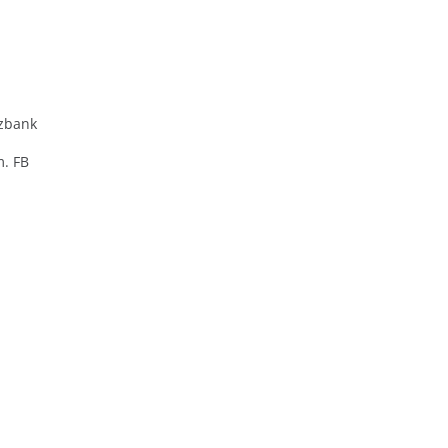
zbank
m. FB