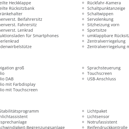
eilte Heckklappe
Rückfahr-Kamera
eilte Rücksitzbank
Schaltpunktanzeige
ränkehalter
Schaltwippen
enverst. Beifahrersitz
Servolenkung
enverst. Fahrersitz
Sitzheizung vorn
enverst. Lenkrad
Sportsitze
uktionsladen für Smartphones
umklappbare Rücksit
erlenkrad
Zentralverriegelung
denwirbelstütze
Zentralverriegelung 
igation groß
Sprachsteuerung
dio
Touchscreen
dio DAB
USB-Anschluss
io mit Farbdisplay
io mit Touchscreen
 Stabilitätsprogramm
Lichtpaket
nlichtassistent
Lichtsensor
isprechanlage
Notrufassistent
chwindigkeit-Begrenzungsanlage
Reifendruckkontrolle