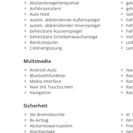
Abstandsregeltempomat
get
Anfahrassistent
get
Auto Hold
Get
autom. abblendende Außenspiegel
höh
autom. abblendender Innenspiegel
höh
beheizbare Aussenspiegel
höh
beheizbare Scheibenwaschanlage
Ind
Bordcomputer
Led
Colorverglasung
Len
Multimedia
Android-Auto
Nav
Bluetoothfunktion
Ra
Media Interface
Ra
Navi mit Touchscreen
Rad
Navigation
Rad
Sicherheit
3te Bremsleuchte
el.
8x Airbag
Fer
Abstandswarnsystem
Fre
Alarmanlage
Ges