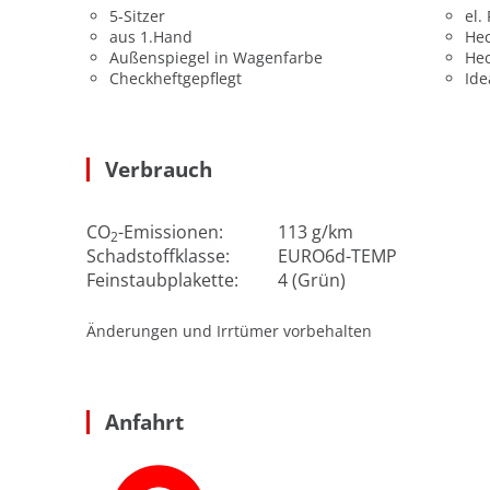
5-Sitzer
el.
aus 1.Hand
He
Außenspiegel in Wagenfarbe
He
Checkheftgepflegt
Ide
Verbrauch
CO
-Emissionen:
113 g/km
2
Schadstoffklasse:
EURO6d-TEMP
Feinstaubplakette:
4 (Grün)
Änderungen und Irrtümer vorbehalten
Anfahrt