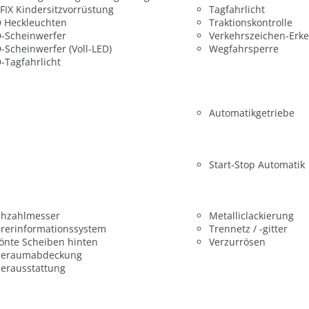
FIX Kindersitzvorrüstung
Tagfahrlicht
 Heckleuchten
Traktionskontrolle
-Scheinwerfer
Verkehrszeichen-Erk
-Scheinwerfer (Voll-LED)
Wegfahrsperre
-Tagfahrlicht
Automatikgetriebe
Start-Stop Automatik
ehzahlmesser
Metalliclackierung
rerinformationssystem
Trennetz / -gitter
önte Scheiben hinten
Verzurrösen
deraumabdeckung
erausstattung