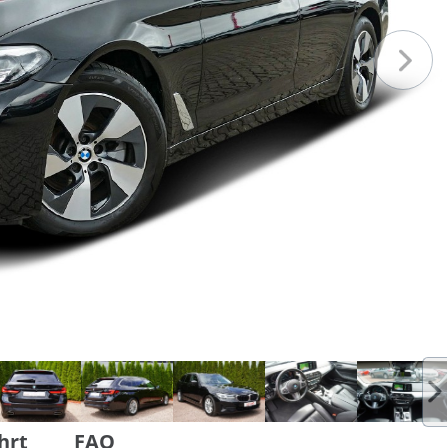
hrt
FAQ