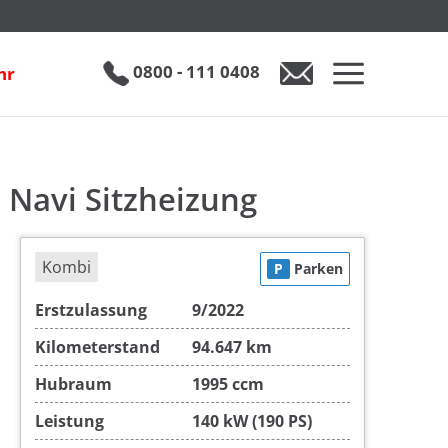
izung
€ 28.490
0800 - 111 0408
hr
0800 - 111 0408
Auto anfragen
 Navi Sitzheizung
Kombi
P
Parken
Erstzulassung
9/2022
Kilometerstand
94.647 km
Hubraum
1995 ccm
Leistung
140 kW (190 PS)