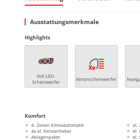
Ausstattungsmerkmale
Highlights
Voll-LED-
Xenonscheinwerfer
Navig
Scheinwerfer
Komfort
4- Zonen Klimaautomatik
el.
4x el. Fensterheber
el.
Ablagenpaket
el.