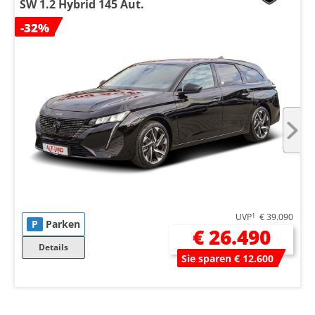
SW 1.2 Hybrid 145 Aut.
-32%
UVP
1
€ 39.090
P
Parken
€ 26.490
Details
Sie sparen € 12.600