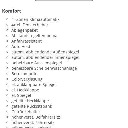
Komfort
4- Zonen Klimaautomatik
4x el. Fensterheber
Ablagenpaket
Abstandsregeltempomat
Anfahrassistent
Auto Hold
autom. abblendende Außenspiegel
autom. abblendender Innenspiegel
beheizbare Aussenspiegel
beheizbare Scheibenwaschanlage
Bordcomputer
Colorverglasung
el. anklappbare Spiegel
el. Heckklappe
el. Spiegel
geteilte Heckklappe
geteilte Rücksitzbank
Getränkehalter
höhenverst. Beifahrersitz
höhenverst. Fahrersitz
höhenverst. Lenkrad