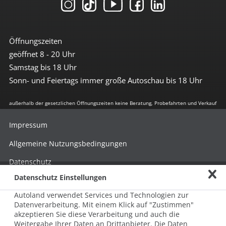
Öffnungszeiten
geöffnet 8 - 20 Uhr
Samstag bis 18 Uhr
Sonn- und Feiertags immer große Autoschau bis 18 Uhr
außerhalb der gesetzlichen Öffnungszeiten keine Beratung, Probefahrten und Verkauf
Impressum
Allgemeine Nutzungsbedingungen
Datenschutz
Datenschutz Einstellungen
Hinweisgebersystem nach HinSchG
Autoland verwendet Services und Technologien zur
Beschwerde nach LkSG
Datenverarbeitung. Mit einem Klick auf "Zustimmen"
akzeptieren Sie diese Verarbeitung und auch die
Grundsatzerklärung zum LkSG
Weitergabe Ihrer Daten an Drittanbieter. Die Daten