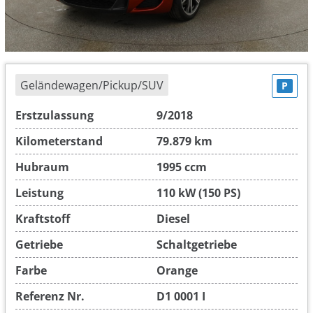
Geländewagen/Pickup/SUV
P
Erstzulassung
9/2018
Kilometerstand
79.879 km
Hubraum
1995 ccm
Leistung
110 kW (150 PS)
Kraftstoff
Diesel
Getriebe
Schaltgetriebe
Farbe
Orange
Referenz Nr.
D1 0001 I