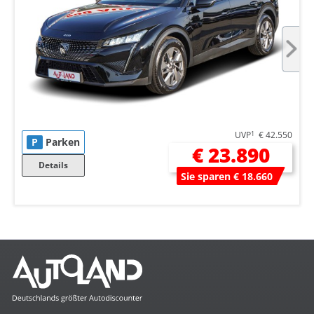
UVP
1
€ 42.550
P
Parken
€ 23.890
Details
Sie sparen € 18.660