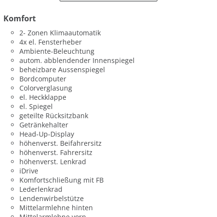
Komfort
2- Zonen Klimaautomatik
4x el. Fensterheber
Ambiente-Beleuchtung
autom. abblendender Innenspiegel
beheizbare Aussenspiegel
Bordcomputer
Colorverglasung
el. Heckklappe
el. Spiegel
geteilte Rücksitzbank
Getränkehalter
Head-Up-Display
höhenverst. Beifahrersitz
höhenverst. Fahrersitz
höhenverst. Lenkrad
iDrive
Komfortschließung mit FB
Lederlenkrad
Lendenwirbelstütze
Mittelarmlehne hinten
Mittelarmlehne vorn