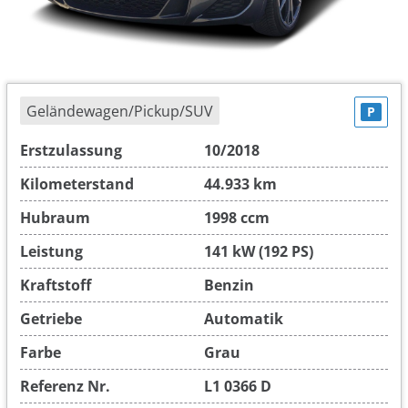
Geländewagen/Pickup/SUV
P
Erstzulassung
10/2018
Kilometerstand
44.933 km
Hubraum
1998 ccm
Leistung
141 kW (192 PS)
Kraftstoff
Benzin
Getriebe
Automatik
Farbe
Grau
Referenz Nr.
L1 0366 D