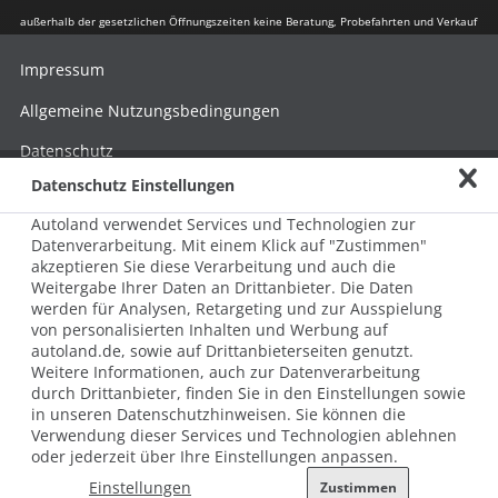
außerhalb der gesetzlichen Öffnungszeiten keine Beratung, Probefahrten und Verkauf
Impressum
Allgemeine Nutzungsbedingungen
Datenschutz
Datenschutz Einstellungen
Hinweisgebersystem nach HinSchG
Autoland verwendet Services und Technologien zur
Beschwerde nach LkSG
Datenverarbeitung. Mit einem Klick auf "Zustimmen"
akzeptieren Sie diese Verarbeitung und auch die
Grundsatzerklärung zum LkSG
Weitergabe Ihrer Daten an Drittanbieter. Die Daten
© 2026 AUTOLAND 24 SE & Co. Betriebs KG
werden für Analysen, Retargeting und zur Ausspielung
Werner-von-Siemens-Str. 2, 06796 Brehna, Deutschland
von personalisierten Inhalten und Werbung auf
autoland.de, sowie auf Drittanbieterseiten genutzt.
Weitere Informationen, auch zur Datenverarbeitung
durch Drittanbieter, finden Sie in den Einstellungen sowie
in unseren Datenschutzhinweisen. Sie können die
Verwendung dieser Services und Technologien ablehnen
oder jederzeit über Ihre Einstellungen anpassen.
Einstellungen
Zustimmen