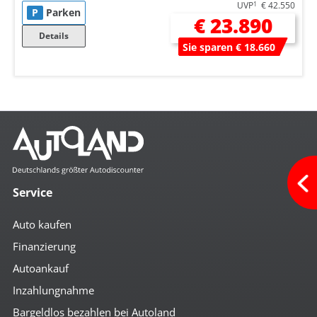
UVP
1
€ 42.550
P
Parken
€ 23.890
Details
Sie sparen € 18.660
Service
Auto kaufen
Finanzierung
Autoankauf
Inzahlungnahme
Bargeldlos bezahlen bei Autoland