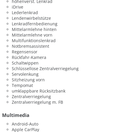
höhenverst. Lenkrad
iDrive
Lederlenkrad
Lendenwirbelstütze
Lenkradfernbedienung
Mittelarmlehne hinten
Mittelarmlehne vorn
Multifunktionslenkrad
Notbremsassistent
Regensensor
Rückfahr-Kamera
Schaltwippen
Schlüssellose Zentralverriegelung
Servolenkung
Sitzheizung vorn
Tempomat
umklappbare Rücksitzbank
Zentralverriegelung
Zentralverriegelung m. FB
Multimedia
Android-Auto
Apple CarPlay