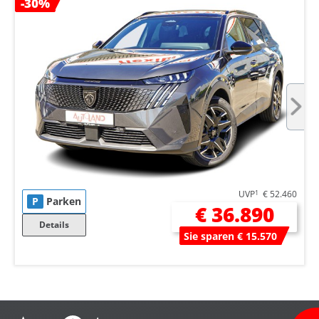
-30%
UVP
1
€ 52.460
P
Parken
€ 36.890
Details
Sie sparen € 15.570