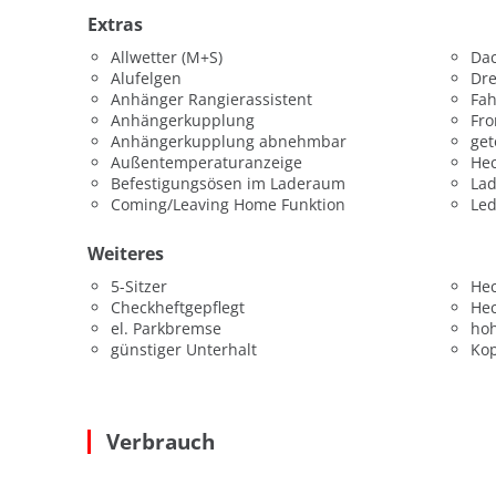
Extras
Allwetter (M+S)
Dac
Alufelgen
Dr
Anhänger Rangierassistent
Fah
Anhängerkupplung
Fro
Anhängerkupplung abnehmbar
get
Außentemperaturanzeige
Hec
Befestigungsösen im Laderaum
La
Coming/Leaving Home Funktion
Led
Weiteres
5-Sitzer
He
Checkheftgepflegt
He
el. Parkbremse
hoh
günstiger Unterhalt
Kop
Verbrauch