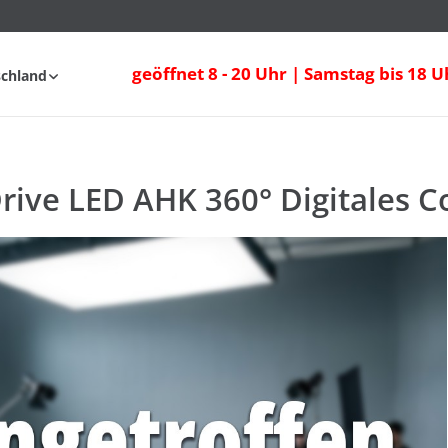
Drive LED AHK 360° Digitales Cockpit
geöffnet 8 - 20 Uhr | Samstag bis 18 U
schland
Anfahrt
FAQ
rive LED AHK 360° Digitales C