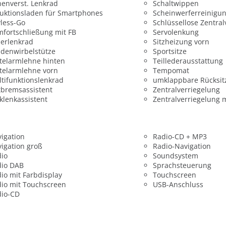
enverst. Lenkrad
Schaltwippen
uktionsladen für Smartphones
Scheinwerferreinigu
less-Go
Schlüssellose Zentral
fortschließung mit FB
Servolenkung
erlenkrad
Sitzheizung vorn
denwirbelstütze
Sportsitze
telarmlehne hinten
Teillederausstattung
telarmlehne vorn
Tempomat
tifunktionslenkrad
umklappbare Rücksit
bremsassistent
Zentralverriegelung
klenkassistent
Zentralverriegelung 
igation
Radio-CD + MP3
igation groß
Radio-Navigation
dio
Soundsystem
dio DAB
Sprachsteuerung
io mit Farbdisplay
Touchscreen
io mit Touchscreen
USB-Anschluss
dio-CD