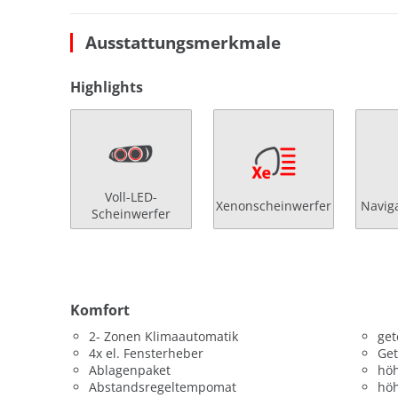
Ausstattungsmerkmale
Highlights
Voll-LED-
Xenonscheinwerfer
Navig
Scheinwerfer
Komfort
2- Zonen Klimaautomatik
get
4x el. Fensterheber
Get
Ablagenpaket
höh
Abstandsregeltempomat
höh