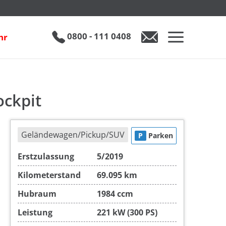
€ 26.490
0800 - 111 0408
hr
0800 - 111 0408
Auto anfragen
ockpit
Geländewagen/Pickup/SUV
P
Parken
Erstzulassung
5/2019
Kilometerstand
69.095 km
Hubraum
1984 ccm
Leistung
221 kW (300 PS)