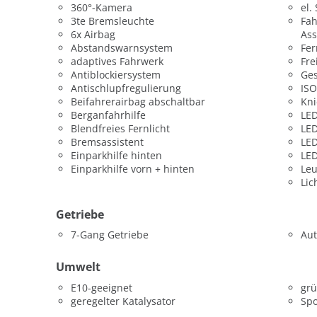
360°-Kamera
el.
3te Bremsleuchte
Fah
6x Airbag
Ass
Abstandswarnsystem
Fer
adaptives Fahrwerk
Fre
Antiblockiersystem
Ges
Antischlupfregulierung
ISO
Beifahrerairbag abschaltbar
Kni
Berganfahrhilfe
LED
Blendfreies Fernlicht
LED
Bremsassistent
LED
Einparkhilfe hinten
LED
Einparkhilfe vorn + hinten
Leu
Lic
Getriebe
7-Gang Getriebe
Aut
Umwelt
E10-geeignet
grü
geregelter Katalysator
Spo