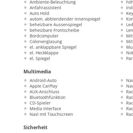
Ambiente-Beleuchtung
höh
Anfahrassistent
Ind
Auto Hold
Key
autom. abblendender Innenspiegel
Kom
beheizbare Aussenspiegel
Led
beheizbare Frontscheibe
Len
Bordcomputer
Mit
Colorverglasung
Mit
el. anklappbare Spiegel
Mul
el. Heckklappe
Not
el. Spiegel
Par
Multimedia
Android-Auto
Nav
Apple CarPlay
Nav
AUX-Anschluss
Ra
Bluetoothfunktion
Ra
CD-Spieler
Rad
Media Interface
Rad
Navi mit Touchscreen
Ra
Sicherheit