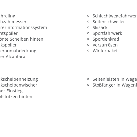
hreling
Schlechtwegefahrwer
ehzahlmesser
Seitenschweller
rerinformationssystem
Skisack
ntspoiler
Sportfahrwerk
önte Scheiben hinten
Sportlenkrad
kspoiler
Verzurrösen
deraumabdeckung
Winterpaket
er Alcantara
ckscheibenheizung
Seitenleisten in Wag
ckscheibenwischer
Stoßfänger in Wagen
er Einstieg
fstützen hinten