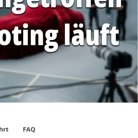
hrt
FAQ