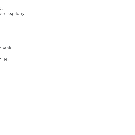
ng
verriegelung
zbank
m. FB