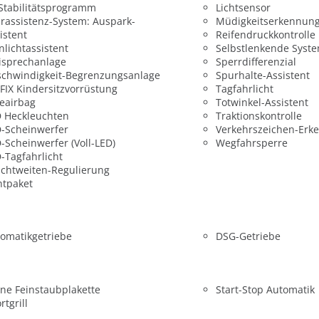
 Stabilitätsprogramm
Lichtsensor
rassistenz-System: Auspark-
Müdigkeitserkennun
istent
Reifendruckkontrolle
nlichtassistent
Selbstlenkende Syst
isprechanlage
Sperrdifferenzial
chwindigkeit-Begrenzungsanlage
Spurhalte-Assistent
FIX Kindersitzvorrüstung
Tagfahrlicht
eairbag
Totwinkel-Assistent
 Heckleuchten
Traktionskontrolle
-Scheinwerfer
Verkehrszeichen-Erk
-Scheinwerfer (Voll-LED)
Wegfahrsperre
-Tagfahrlicht
chtweiten-Regulierung
htpaket
omatikgetriebe
DSG-Getriebe
ne Feinstaubplakette
Start-Stop Automatik
rtgrill