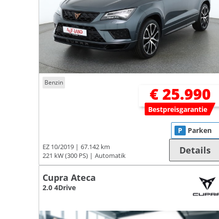
Benzin
€ 25.990
Bestpreisgarantie
P
Parken
EZ 10/2019
67.142 km
Details
221 kW (300 PS)
Automatik
Cupra Ateca
2.0 4Drive