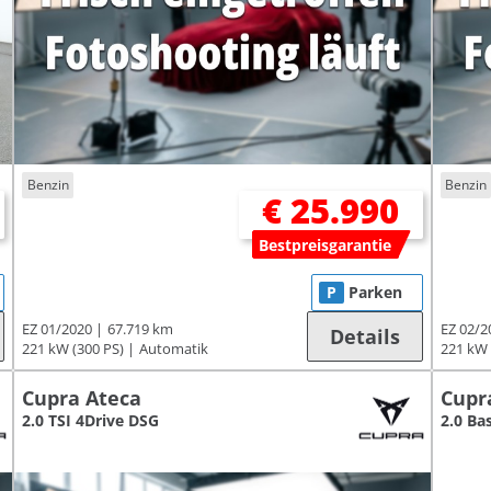
Benzin
Benzin
€ 25.990
Bestpreisgarantie
P
Parken
EZ 01/2020
67.719 km
EZ 02/2
Details
221 kW (300 PS)
Automatik
221 kW 
Cupra Ateca
Cupr
2.0 TSI 4Drive DSG
2.0 Ba