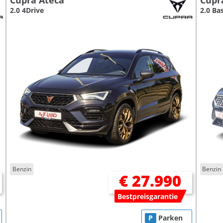
Cupra Ateca
Cupr
2.0 4Drive
2.0 Ba
Benzin
Benzin
€ 27.990
Bestpreisgarantie
P
Parken