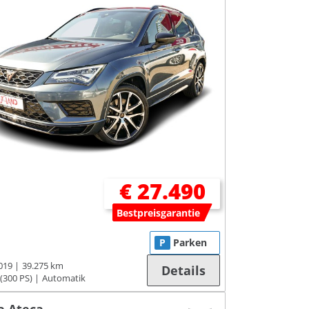
€ 27.490
Bestpreisgarantie
P
Parken
019
39.275 km
Details
(300 PS)
Automatik