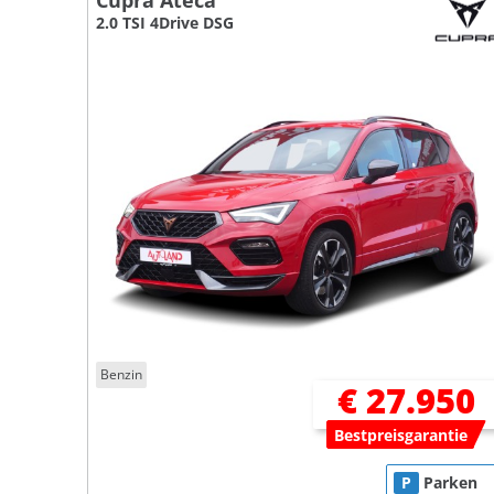
Cupra Ateca
2.0 TSI 4Drive DSG
Benzin
€ 27.950
Bestpreisgarantie
P
Parken