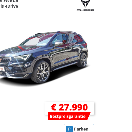
a Ateca
sis 4Drive
€ 27.990
Bestpreisgarantie
P
Parken