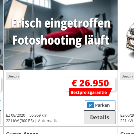
Benzin
Benzin
€ 26.950
Bestpreisgarantie
P
Parken
EZ 08/2020
56.369 km
EZ 06/2
Details
221 kW (300 PS)
Automatik
221 kW 