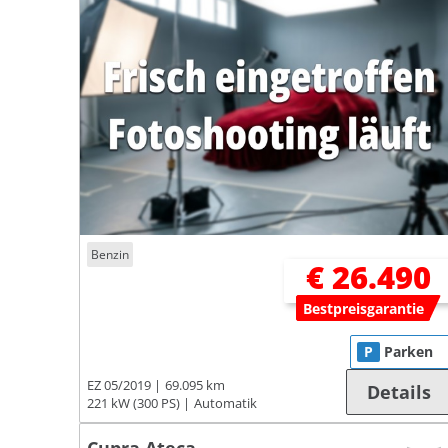
Benzin
€ 26.490
Bestpreisgarantie
P
Parken
EZ 05/2019
69.095 km
Details
221 kW (300 PS)
Automatik