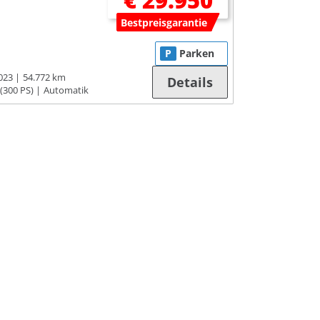
€ 29.950
Bestpreisgarantie
P
Parken
023
54.772 km
Details
(300 PS)
Automatik