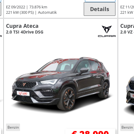
EZ 09/2022
73.876 km
EZ 11/2
Details
221 kW (300 PS)
Automatik
221 kW 
Cupra Ateca
Cupr
2.0 TSI 4Drive DSG
2.0 VZ
Benzin
Benzin