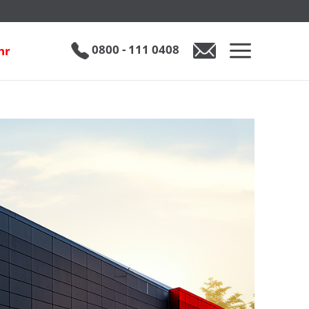
0800 - 111 0408
hr