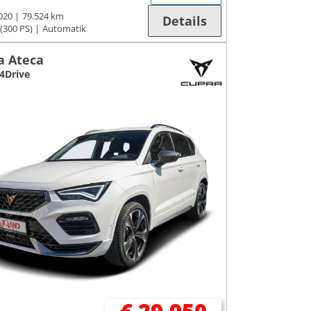
020
79.524 km
Details
(300 PS)
Automatik
a Ateca
 4Drive