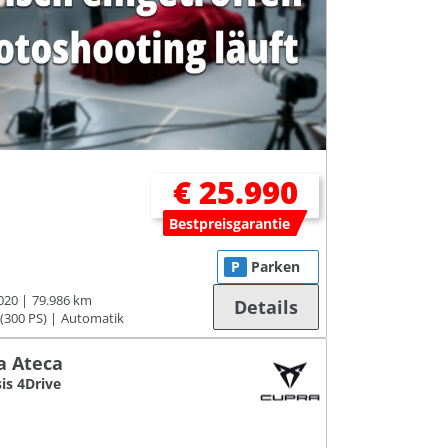
€ 25.990
Bestpreisgarantie
P
Parken
020
79.986 km
Details
(300 PS)
Automatik
a Ateca
sis 4Drive