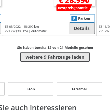
€ 28.990
Bestpreisgarantie
P
Parken
EZ 05/2022
56.299 km
EZ 11/2
Details
221 kW (300 PS)
Automatik
221 kW 
Sie haben bereits
12
von
21
Modelle gesehen
weitere 9 Fahrzeuge laden
Leon
Terramar
ie auch interessieren