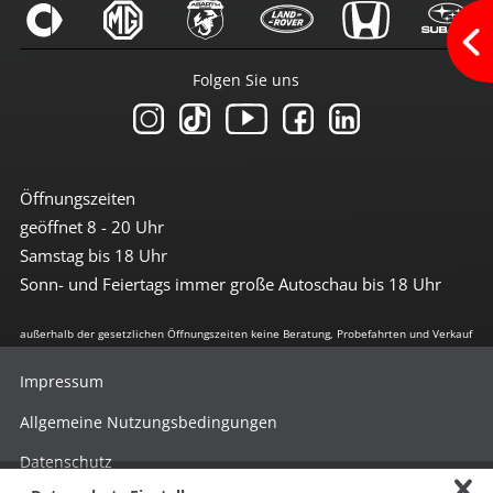
Zentralverriegelung
Zentralverriegelung m. FB
Multimedia
Folgen Sie uns
Android-Auto
Apple CarPlay
Bluetoothfunktion
Media Interface
Navi mit Touchscreen
Öffnungszeiten
Navigation
geöffnet 8 - 20 Uhr
Navigation groß
Radio
Samstag bis 18 Uhr
Radio DAB
Sonn- und Feiertags immer große Autoschau bis 18 Uhr
Radio mit Farbdisplay
Radio mit Touchscreen
außerhalb der gesetzlichen Öffnungszeiten keine Beratung, Probefahrten und Verkauf
Soundsystem
Sprachsteuerung
Touchscreen
Impressum
USB-Anschluss
Wlan/Wifi Hotspot
Allgemeine Nutzungsbedingungen
Datenschutz
Sicherheit