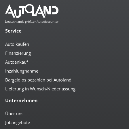
Komfort
2- Zonen Klimaautomatik
4x el. Fensterheber
Service
Ablagenpaket
Abstandsregeltempomat
Auto kaufen
Ambiente-Beleuchtung
Anfahrassistent
Finanzierung
Auto Hold
Autoankauf
autom. abblendender Innenspiegel
beheizbare Aussenspiegel
Inzahlungnahme
beheizbare Scheibenwaschanlage
Bordcomputer
Bargeldlos bezahlen bei Autoland
City-Lenkung
Lieferung in Wunsch-Niederlassung
Colorverglasung
el. anklappbare Spiegel
Unternehmen
el. Heckklappe
el. Spiegel
geteilte Rücksitzbank
Über uns
Getränkehalter
Jobangebote
höhenverst. Beifahrersitz
höhenverst. Fahrersitz