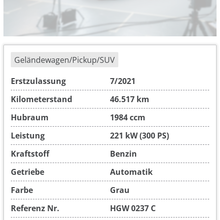
Geländewagen/Pickup/SUV
Erstzulassung
7/2021
Kilometerstand
46.517 km
Hubraum
1984 ccm
Leistung
221 kW (300 PS)
Kraftstoff
Benzin
Getriebe
Automatik
Farbe
Grau
Referenz Nr.
HGW 0237 C